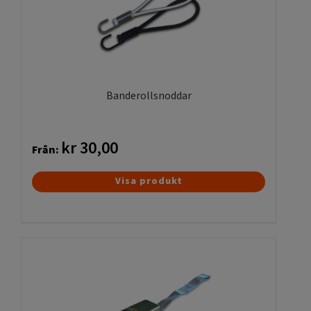
Banderollsnoddar
kr
30,00
Från:
Den
Visa produkt
här
produkten
har
flera
varianter.
De
olika