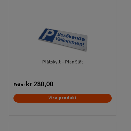
flera
varianter.
De
olika
alternativen
kan
väljas
på
produktsidan
Plåtskylt – Plan Slät
kr
280,00
Från:
Den
Visa produkt
här
produkten
har
flera