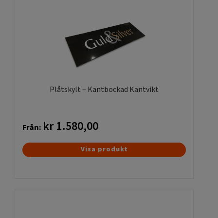
varianter.
De
olika
alternativen
kan
väljas
på
produktsidan
Plåtskylt – Kantbockad Kantvikt
kr
1.580,00
Från:
Den
Visa produkt
här
produkten
har
flera
varianter.