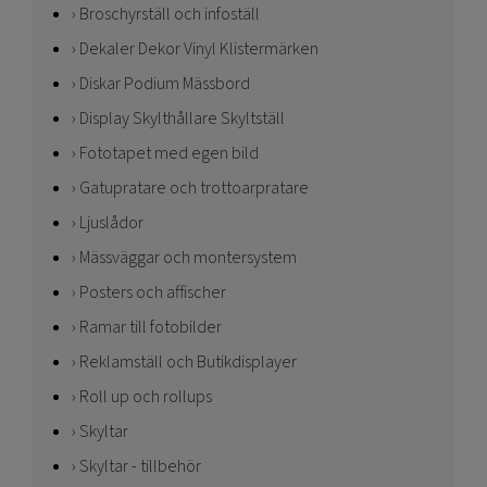
Broschyrställ och infoställ
Dekaler Dekor Vinyl Klistermärken
Diskar Podium Mässbord
Display Skylthållare Skyltställ
Fototapet med egen bild
Gatupratare och trottoarpratare
Ljuslådor
Mässväggar och montersystem
Posters och affischer
Ramar till fotobilder
Reklamställ och Butikdisplayer
Roll up och rollups
Skyltar
Skyltar - tillbehör