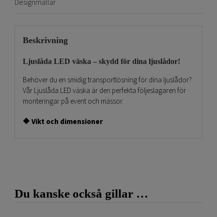
Designmallar
Beskrivning
Ljuslåda LED väska – skydd för dina ljuslådor!
Behöver du en smidig transportlösning för dina ljuslådor?
Vår Ljuslåda LED väska är den perfekta följeslagaren för
monteringar på event och mässor.
🔶 Vikt och dimensioner
Smidig och lätt – endast
2 kg
.
Kompakt format:
86 × 37 × 30 cm
, idealisk för en
ljuslåda. Insidigt format:
85 × 36 × 29 cm
Du kanske också gillar …
Designad för enkel hantering och förvaring utan att
kompromissa med skyddet.