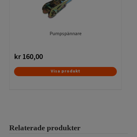
alternativen
kan
väljas
på
produktsidan
Pumpspännare
kr
160,00
Visa produkt
Relaterade produkter