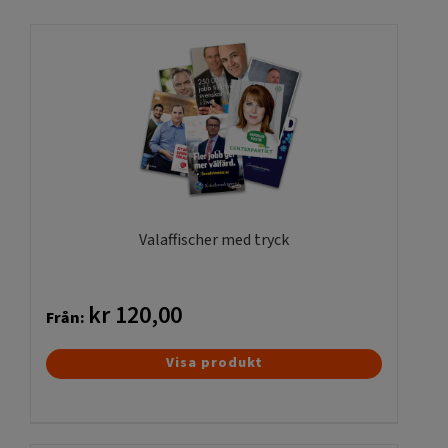
Valaffischer med tryck
kr
120,00
Från:
Den
Visa produkt
här
produkten
har