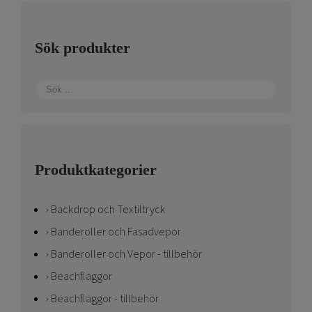
alternativen
kan
Sök produkter
väljas
på
produktsidan
Produktkategorier
Backdrop och Textiltryck
Banderoller och Fasadvepor
Banderoller och Vepor - tillbehör
Beachflaggor
Beachflaggor - tillbehör