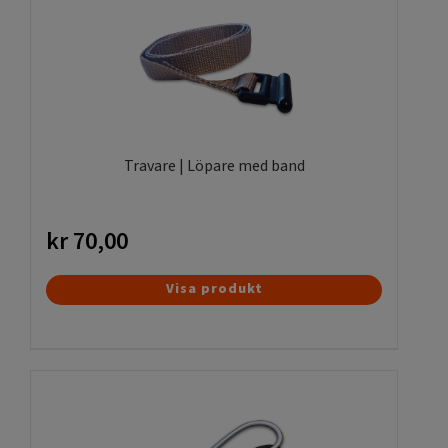
följaktligen 8cm och de vinkelbara fötterna sticker ut 16cm
på varje sida.
Vi printar tryckt bilder dygnet runt vilket gör att när Ni
beställer så producerar Vi trycket direkt! Dessa ljusskyltar
eller ljuslådor kan man koppla samman. Har Ni andra
frågor om lysande ideér så kontakta oss.
Travare | Löpare med band
Letar Ni efter andra skyltställ så klicka här!
kr
70,00
Visa produkt