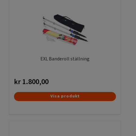
eventutrustning som kräver samladtransport.
Varför välja denna väska?
Skyddar din utrustning
– stadig och pålitlig
även under tuffa förhållanden.
Mobil & lätt
– bärrem gör transporten smidig.
Snabb och säker leverans
– professionell
EXL Banderoll ställning
hantering från beställning till leverans.
Skydda din ljuslåda med stil och funktion – välj Ljuslåda
kr
1.800,00
LED väska och upplev skillnaden!
Visa produkt
Letar ni efter fler skyltställ och smarta
exponeringslösningar?
Lätt montering, se denna
video!
Färgerna som finns på Ljuslåda LED portabel – endast bild
är följaktligen silver/alumnium. Ramens tjocklek är