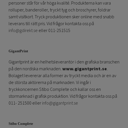
personer står för vår höga kvalité. Produkterna kan vara
rolluper, banderoller, tryckt tyg och broschyrer, foldrar
samt visitkort. Tryck produktionen sker online med snabb
leverans till rätt pris. Vid frågor kontakta oss på
info@gdirekt.se
eller 011-251515
GigantPrint
Gigantprint är en helhetsleverantör i den grafiska branschen
på den nordiska marknaden.
www.gigantprint.se
.
Bolaget levererar alla former av tryckt media och är en av
de största aktörerna på marknaden. Vi ingår i
tryckkoncernen Stibo Complete och kallar oss en
stormarknad i grafisk produktion. Vid frågor kontakta oss på
011- 251500 eller
info@gigantprint.se
Stibo Complete