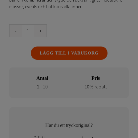
bärrem kombinerar den skydd och bekvämlighet – idealisk för
mässor, events och butiksinstallationer.
Ljuslåda
LED
väska
LÄGG TILL I VARUKORG
mängd
Antal
Pris
2 - 10
10% rabatt
Har du ett tryckoriginal?