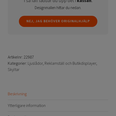
I så fall laddar du upp det i
kassan
.
Designmallen hittar du nedan.
NEJ, JAG BEHÖVER ORIGINALHJÄLP
Artikelnr:
22987
Kategorier:
Ljuslådor
,
Reklamställ och Butikdisplayer
,
Skyltar
Beskrivning
Ytterligare information