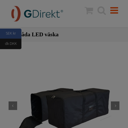
Fortsätt
till
innehållet
SEK kr
Ljuslåda LED väska
dk DKK