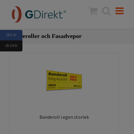
Fortsätt
till
innehållet
SEK kr
Banderoller och Fasadvepor
dk DKK
Banderoll i egen storlek