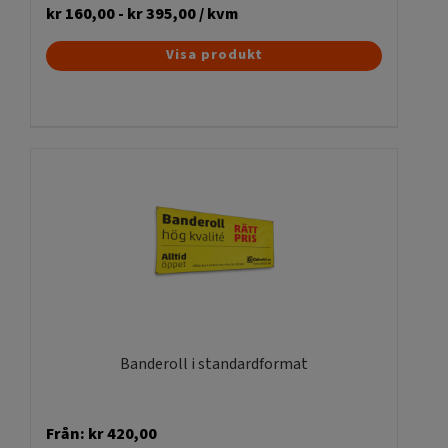
kr
160,00
-
kr
395,00
/ kvm
Den
Visa produkt
här
produkten
har
flera
varianter.
De
olika
alternativen
kan
väljas
på
produktsidan
Banderoll i standardformat
Från:
kr
420,00