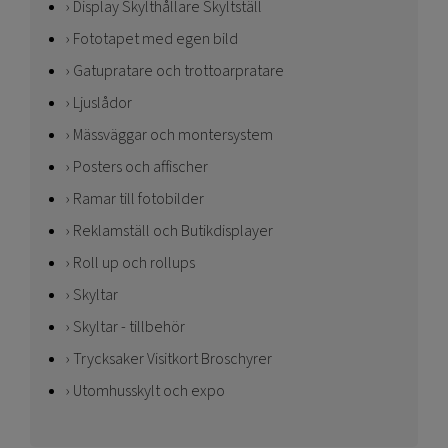
Display Skylthållare Skyltställ
Fototapet med egen bild
Gatupratare och trottoarpratare
Ljuslådor
Mässväggar och montersystem
Posters och affischer
Ramar till fotobilder
Reklamställ och Butikdisplayer
Roll up och rollups
Skyltar
Skyltar - tillbehör
Trycksaker Visitkort Broschyrer
Utomhusskylt och expo