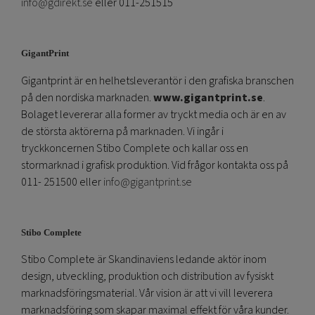
info@gdirekt.se
eller 011-251515
GigantPrint
Gigantprint är en helhetsleverantör i den grafiska branschen
på den nordiska marknaden.
www.gigantprint.se
.
Bolaget levererar alla former av tryckt media och är en av
de största aktörerna på marknaden. Vi ingår i
tryckkoncernen Stibo Complete och kallar oss en
stormarknad i grafisk produktion. Vid frågor kontakta oss på
011- 251500 eller
info@gigantprint.se
Stibo Complete
Stibo Complete är Skandinaviens ledande aktör inom
design, utveckling, produktion och distribution av fysiskt
marknadsföringsmaterial. Vår vision är att vi vill leverera
marknadsföring som skapar maximal effekt för våra kunder.