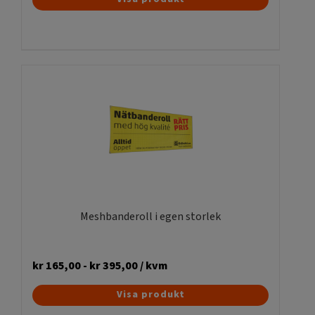
här
produkten
har
flera
varianter.
De
olika
alternativen
kan
väljas
på
produktsidan
Meshbanderoll i egen storlek
kr
165,00
-
kr
395,00
/ kvm
Den
Visa produkt
här