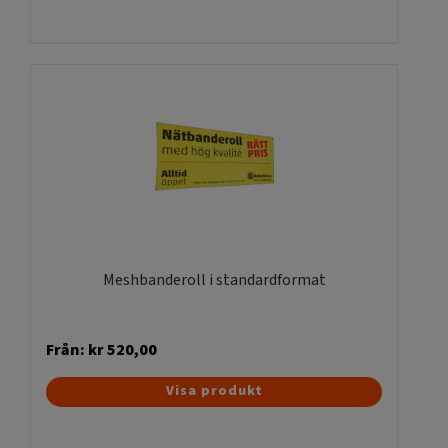
produkten
har
flera
varianter.
De
olika
alternativen
kan
väljas
på
produktsidan
Meshbanderoll i standardformat
Från:
kr
520,00
Den
Visa produkt
här
produkten