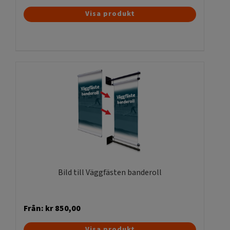
Den
Visa produkt
här
produkten
har
flera
varianter.
De
olika
alternativen
kan
väljas
på
produktsidan
Bild till Väggfästen banderoll
Från:
kr
850,00
Den
Visa produkt