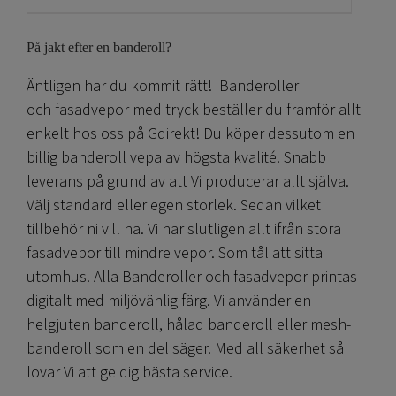
har
flera
På jakt efter en banderoll?
varianter.
De
Äntligen har du kommit rätt! Banderoller
olika
och fasadvepor med tryck beställer du framför allt
alternativen
enkelt hos oss på Gdirekt! Du köper dessutom en
kan
billig banderoll vepa av högsta kvalité. Snabb
väljas
leverans på grund av att Vi producerar allt själva.
på
produktsidan
Välj standard eller egen storlek. Sedan vilket
tillbehör ni vill ha. Vi har slutligen allt ifrån stora
fasadvepor till mindre vepor. Som tål att sitta
utomhus. Alla Banderoller och fasadvepor printas
digitalt med miljövänlig färg. Vi använder en
helgjuten banderoll, hålad banderoll eller mesh-
banderoll som en del säger. Med all säkerhet så
lovar Vi att ge dig bästa service.