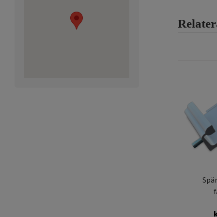
Relate
Spä