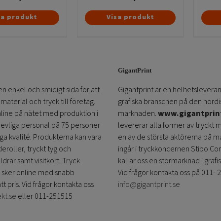
sa produkt
Visa produkt
GigantPrint
en enkel och smidigt sida för att
Gigantprint är en helhetsleveran
aterial och tryck till företag.
grafiska branschen på den nordi
online på nätet med produktion i
marknaden.
www.gigantprin
trevliga personal på 75 personer
levererar alla former av tryckt 
öga kvalité. Produkterna kan vara
en av de största aktörerna på m
eroller, tryckt tyg och
ingår i tryckkoncernen Stibo C
ldrar samt visitkort. Tryck
kallar oss en stormarknad i grafi
 sker online med snabb
Vid frågor kontakta oss på 011- 
ätt pris. Vid frågor kontakta oss
info@gigantprint.se
ekt.se
eller 011-251515