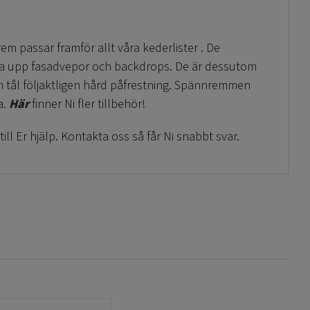
em passar framför allt våra kederlister . De
fästa upp fasadvepor och backdrops. De är dessutom
Och tål följaktligen hård påfrestning. Spännremmen
a.
Här
finner Ni fler tillbehör!
 till Er hjälp. Kontakta oss så får Ni snabbt svar.
ail!
ill med montaget!