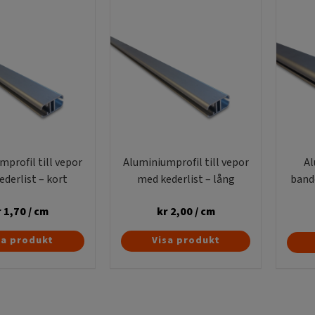
profil till vepor
Aluminiumprofil till vepor
Al
derlist – kort
med kederlist – lång
band
r
1,70
/ cm
kr
2,00
/ cm
sa produkt
Visa produkt