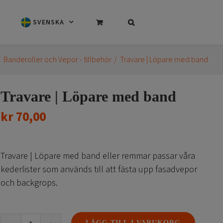
SVENSKA
Banderoller och Vepor - tillbehör
Travare | Löpare med band
Travare | Löpare med band
kr
70,00
Travare | Löpare med band eller remmar passar våra
kederlister som används till att fästa upp fasadvepor
och backgrops.
LÄGG TILL I VARUKORG