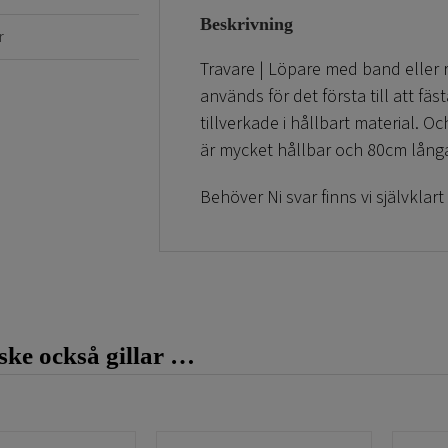
Beskrivning
r
Travare | Löpare med band eller r
används för det första till att 
tillverkade i hållbart material. 
är mycket hållbar och 80cm lång
Behöver Ni svar finns vi självklart
Frågor fungerar dygnet runt via m
Slutligen vill Vi önska Er lycka t
ke också gillar …