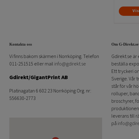
Vi
Kontakta oss
Om G-Direkt.se
Vi finns bakom skärmen i Norrköping. Telefon
Gdirekt.se är 
011-251515 eller mail
info@gdirekt.se
beställa expom
Ett tryckeri 
Gdirekt/GigantPrint AB
Sverige. Vår 
står för vår h
Platinagatan 6 602 23 Norrköping Org. nr:
rolluper, band
556630-2773
broschyrer, fo
produktionen
leverans till r
på
info@gdir