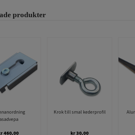
rade produkter
nnanordning
Krok till smal kederprofil
Alum
fasadvepa
kr
460,00
kr
30,00