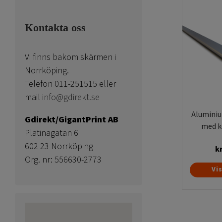
Kontakta oss
Vi finns bakom skärmen i
Norrköping.
Telefon 011-251515 eller
mail
info@gdirekt.se
Aluminium
Gdirekt/GigantPrint AB
med ke
Platinagatan 6
602 23 Norrköping
k
Org. nr: 556630-2773
Vi