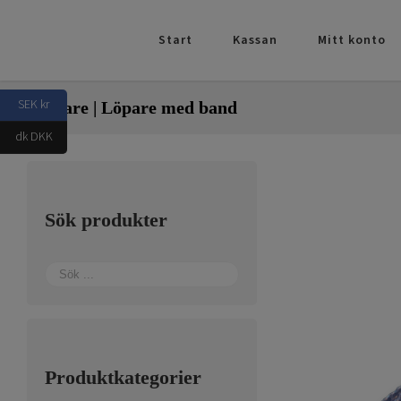
Fortsätt
till
Start
Kassan
Mitt konto
innehållet
SEK kr
Travare | Löpare med band
dk DKK
Sök produkter
Produktkategorier