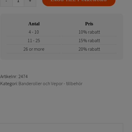
Travare
|
Löpare
Antal
Pris
med
band
4 - 10
10% rabatt
mängd
11 - 25
15% rabatt
26 or more
20% rabatt
Artikelnr:
2474
Kategori:
Banderoller och Vepor - tillbehör