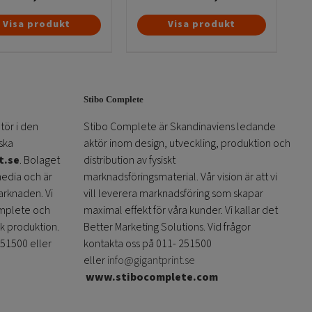
Den
Visa produkt
Visa produkt
här
produkten
har
flera
Stibo Complete
varianter.
De
tör i den
Stibo Complete är Skandinaviens ledande
olika
ska
aktör inom design, utveckling, produktion och
alternativen
t.se
. Bolaget
distribution av fysiskt
kan
media och är
marknadsföringsmaterial. Vår vision är att vi
väljas
arknaden. Vi
vill leverera marknadsföring som skapar
på
omplete och
maximal effekt för våra kunder. Vi kallar det
produktsidan
sk produktion.
Better Marketing Solutions. Vid frågor
251500 eller
kontakta oss på 011- 251500
eller
info@gigantprint.se
www.stibocomplete.com