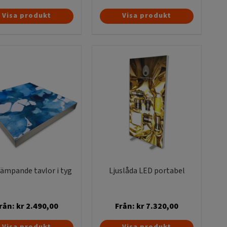
Visa produkt
Visa produkt
ämpande tavlor i tyg
Ljuslåda LED portabel
rån:
kr
2.490,00
Från:
kr
7.320,00
Den
Den
Visa produkt
Visa produkt