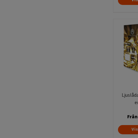
Ljuslåd
e
Från
Vi