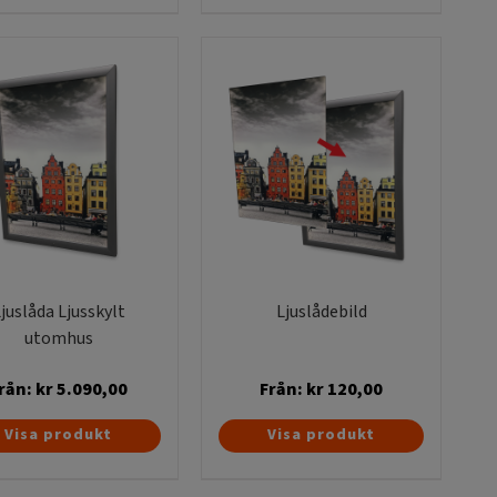
produkten
produkten
har
har
flera
flera
varianter.
varianter.
De
De
olika
olika
alternativen
alternativen
kan
kan
väljas
väljas
på
på
produktsidan
produktsidan
juslåda Ljusskylt
Ljuslådebild
utomhus
rån:
kr
5.090,00
Från:
kr
120,00
Den
Den
Visa produkt
Visa produkt
här
här
produkten
produkten