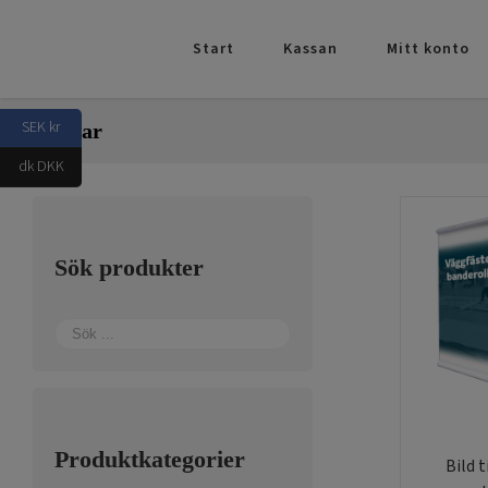
Fortsätt
till
Start
Kassan
Mitt konto
innehållet
SEK kr
Skyltar
dk DKK
Sök produkter
Produktkategorier
Bild 