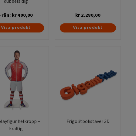
dubbelsidig
Från:
kr
400,00
kr
2.280,00
Den
Visa produkt
Visa produkt
här
produkten
har
flera
varianter.
De
olika
alternativen
kan
väljas
på
produktsidan
playfigur helkropp –
Frigolitbokstäver 3D
kraftig