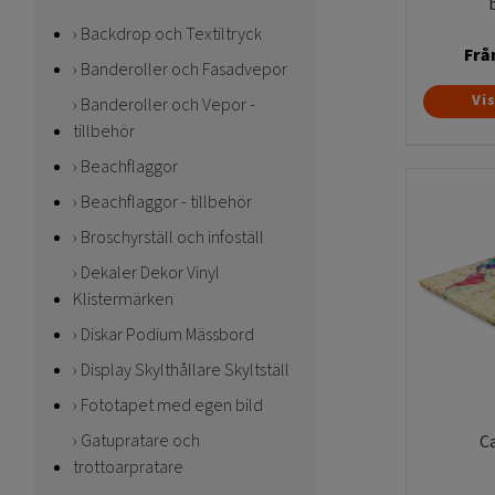
Backdrop och Textiltryck
Frå
Banderoller och Fasadvepor
Vi
Banderoller och Vepor -
tillbehör
Beachflaggor
Beachflaggor - tillbehör
Broschyrställ och infoställ
Dekaler Dekor Vinyl
Klistermärken
Diskar Podium Mässbord
Display Skylthållare Skyltställ
Fototapet med egen bild
Gatupratare och
C
trottoarpratare