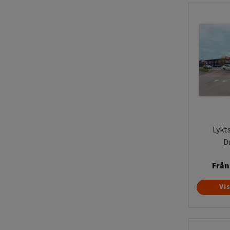
Lykt
D
Från
Vi