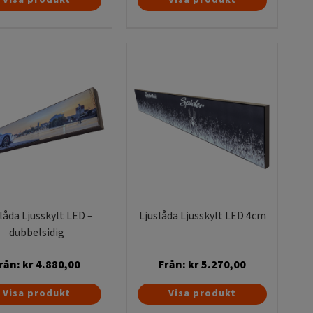
här
här
produkten
produkten
har
har
flera
flera
varianter.
varianter.
De
De
olika
olika
alternativen
alternativen
kan
kan
väljas
väljas
på
på
produktsidan
produktsidan
låda Ljusskylt LED –
Ljuslåda Ljusskylt LED 4cm
dubbelsidig
rån:
kr
4.880,00
Från:
kr
5.270,00
Den
Den
Visa produkt
Visa produkt
här
här