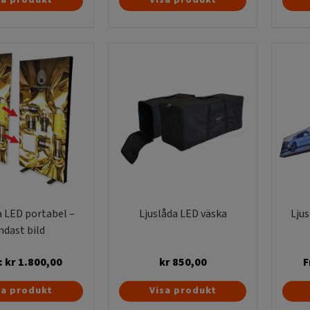
här
här
produkten
produkten
har
har
flera
flera
varianter.
varianter.
De
De
olika
olika
alternativen
alternativen
kan
kan
väljas
väljas
på
på
produktsidan
produktsidan
a LED portabel –
Ljuslåda LED väska
Ljus
ndast bild
:
kr
1.800,00
kr
850,00
F
Den
sa produkt
Visa produkt
här