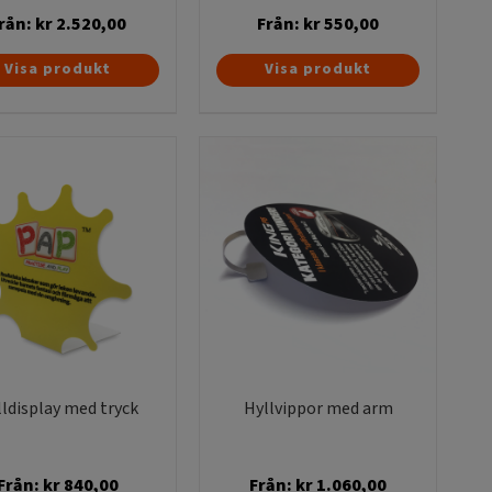
rån:
kr
2.520,00
Från:
kr
550,00
Den
Den
Visa produkt
Visa produkt
här
här
produkten
produkten
har
har
flera
flera
varianter.
varianter.
De
De
olika
olika
alternativen
alternativen
kan
kan
väljas
väljas
på
på
produktsidan
produktsidan
lldisplay med tryck
Hyllvippor med arm
Från:
kr
840,00
Från:
kr
1.060,00