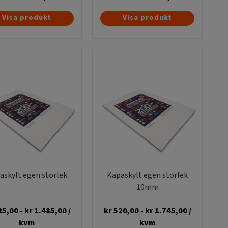
Den
Den
Visa produkt
Visa produkt
här
här
produkten
produkten
har
har
flera
flera
varianter.
varianter.
De
De
olika
olika
alternativen
alternativen
kan
kan
väljas
väljas
på
på
produktsidan
produktsidan
askylt egen storlek
Kapaskylt egen storlek
10mm
25,00
-
kr
1.485,00
/
kr
520,00
-
kr
1.745,00
/
kvm
kvm