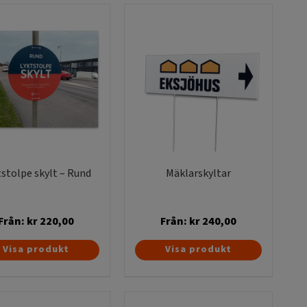
har
har
flera
flera
varianter.
varianter.
De
De
olika
olika
alternativen
alternativen
kan
kan
väljas
väljas
på
på
produktsidan
produktsidan
tstolpe skylt – Rund
Mäklarskyltar
Från:
kr
220,00
Från:
kr
240,00
Den
Den
Visa produkt
Visa produkt
här
här
produkten
produkten
har
har