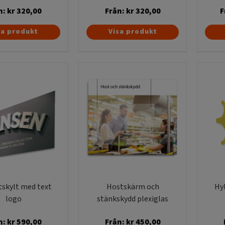
n:
kr
320,00
Från:
kr
320,00
F
Den
Den
sa produkt
Visa produkt
här
här
produkten
produkten
har
har
flera
flera
varianter.
varianter.
De
De
olika
olika
alternativen
alternativen
kan
kan
väljas
väljas
på
på
produktsidan
produktsidan
tskylt med text
Hostskärm och
Hy
logo
stänkskydd plexiglas
n:
kr
590,00
Från:
kr
450,00