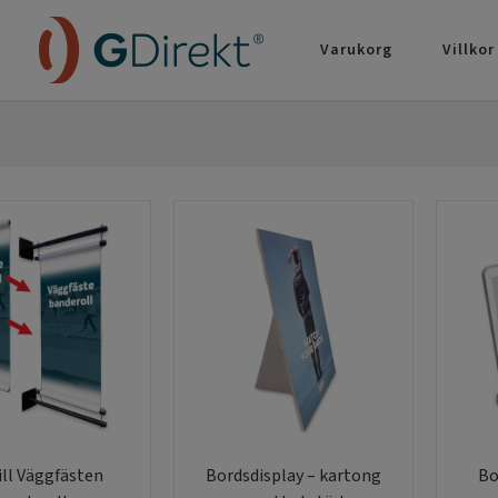
Varukorg
Villkor
till Väggfästen
Bordsdisplay – kartong
Bo