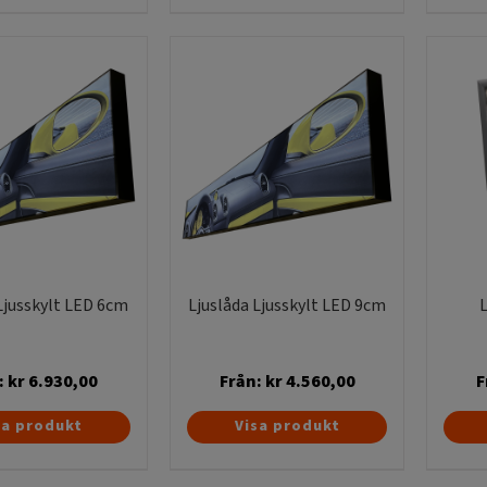
produkten
har
flera
varianter.
De
olika
alternativen
kan
väljas
på
produktsidan
Ljusskylt LED 6cm
Ljuslåda Ljusskylt LED 9cm
L
:
kr
6.930,00
Från:
kr
4.560,00
F
Den
Den
sa produkt
Visa produkt
här
här
produkten
produkten