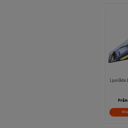
Ljuslåda 
Från
Vi