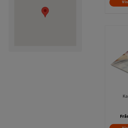
Vi
Ka
Frå
Vi