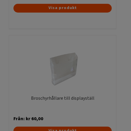
Visa produkt
Broschyrhållare till displayställ
Från:
kr
60,00
Den
Visa produkt