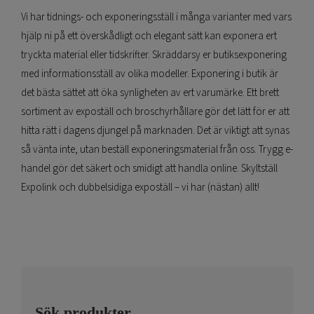
Vi har tidnings- och exponeringsställ i många varianter med vars
hjälp ni på ett överskådligt och elegant sätt kan exponera ert
tryckta material eller tidskrifter. Skräddarsy er butiksexponering
med informationsställ av olika modeller. Exponering i butik är
det bästa sättet att öka synligheten av ert varumärke. Ett brett
sortiment av expoställ och broschyrhållare gör det lätt för er att
hitta rätt i dagens djungel på marknaden. Det är viktigt att synas
så vänta inte, utan beställ exponeringsmaterial från oss. Trygg e-
handel gör det säkert och smidigt att handla online. Skyltställ
Expolink och dubbelsidiga expoställ – vi har (nästan) allt!
Sök produkter