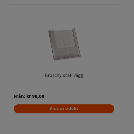
Broschyrställ vägg
Från:
kr
90,00
Den
Visa produkt
här
produkten
har