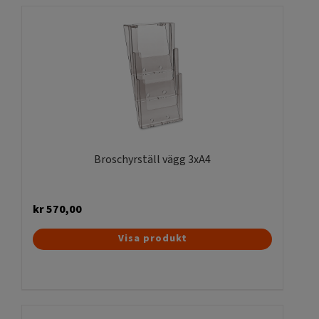
flera
varianter.
De
olika
alternativen
kan
väljas
på
produktsidan
Broschyrställ vägg 3xA4
kr
570,00
Visa produkt