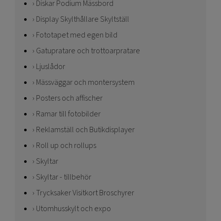
Diskar Podium Mässbord
Display Skylthållare Skyltställ
Fototapet med egen bild
Gatupratare och trottoarpratare
Ljuslådor
Mässväggar och montersystem
Posters och affischer
Ramar till fotobilder
Reklamställ och Butikdisplayer
Roll up och rollups
Skyltar
Skyltar - tillbehör
Trycksaker Visitkort Broschyrer
Utomhusskylt och expo