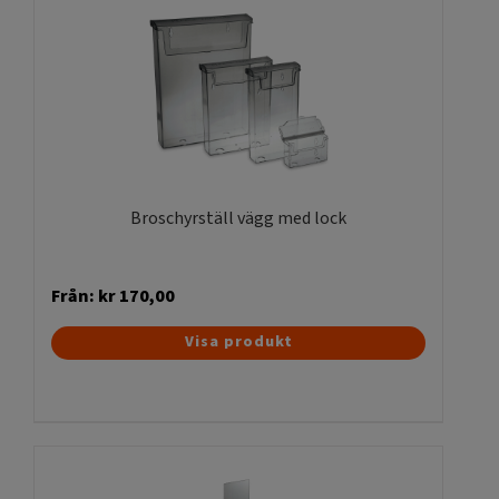
Broschyrställ vägg med lock
Från:
kr
170,00
Den
Visa produkt
här
produkten
har
flera
varianter.
De