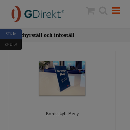
Fortsätt
till
innehållet
SEK kr
Broschyrställ och infoställ
dk DKK
Bordsskylt Meny