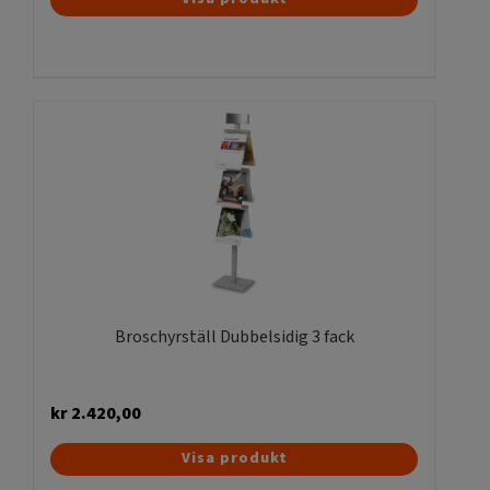
här
produkten
har
flera
varianter.
De
olika
alternativen
kan
väljas
på
produktsidan
Broschyrställ Dubbelsidig 3 fack
kr
2.420,00
Visa produkt