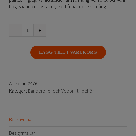
påfrestning. Själva metalldelen är 11cm lång, 4cm bred och 4cm
hög. Spännremmen är mycket hållbar och 29cm lång.
Pumpspännare
mängd
LÄGG TILL I VARUKORG
Artikelnr:
2476
Kategori:
Banderoller och Vepor - tillbehör
Beskrivning
Designmallar