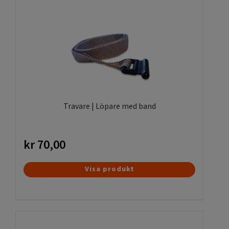
med spännremmar på.
Sedan fäster Ni fast pumpspännarna i fasaden
eller ställningen och trär in travarna med
remmarna på.
Pumpa fast vepan så den sitter spänd som ett
trummskin.
Travare | Löpare med band
kr
70,00
Visa produkt