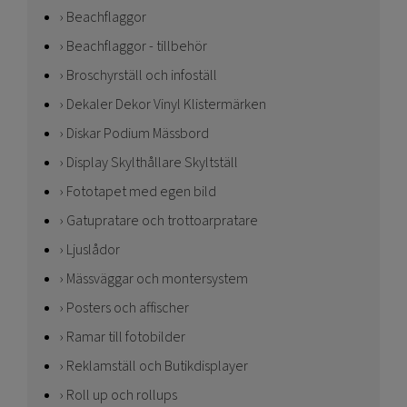
Beachflaggor
Beachflaggor - tillbehör
Broschyrställ och infoställ
Dekaler Dekor Vinyl Klistermärken
Diskar Podium Mässbord
Display Skylthållare Skyltställ
Fototapet med egen bild
Gatupratare och trottoarpratare
Ljuslådor
Mässväggar och montersystem
Posters och affischer
Ramar till fotobilder
Reklamställ och Butikdisplayer
Roll up och rollups