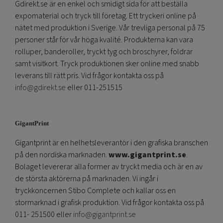
Gdirekt.se är en enkel och smidigt sida för att beställa
expomaterial och tryck till företag. Ett tryckeri online på
nätet med produktion i Sverige. Vår trevliga personal på 75
personer står för vår höga kvalité. Produkterna kan vara
rolluper, banderoller, tryckt tyg och broschyrer, foldrar
samt visitkort. Tryck produktionen sker online med snabb
leverans till rätt pris. Vid frågor kontakta oss på
info@gdirekt.se
eller 011-251515
GigantPrint
Gigantprint är en helhetsleverantör i den grafiska branschen
på den nordiska marknaden.
www.gigantprint.se
.
Bolaget levererar alla former av tryckt media och är en av
de största aktörerna på marknaden. Vi ingår i
tryckkoncernen Stibo Complete och kallar oss en
stormarknad i grafisk produktion. Vid frågor kontakta oss på
011- 251500 eller
info@gigantprint.se