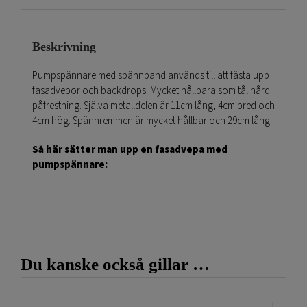
Beskrivning
Pumpspännare med spännband används till att fästa upp
fasadvepor och backdrops. Mycket hållbara som tål hård
påfrestning. Själva metalldelen är 11cm lång, 4cm bred och
4cm hög. Spännremmen är mycket hållbar och 29cm lång.
Så här sätter man upp en fasadvepa med
pumpspännare:
Först fäster man dit en kederskena i aluminium
upptill på fasaden eller
byggställningen, sedan trär man i fasadvepan
som har en påsydd kederlist.
Trä sedan på en kederskena nertill på
Du kanske också gillar …
fasadbilden.
I underkant på aluminiumslisten för Ni in travarna