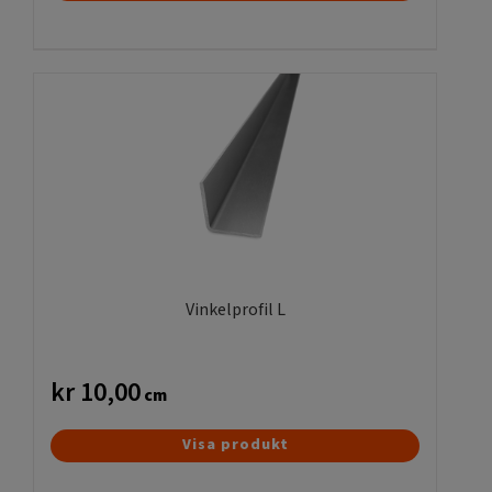
Vinkelprofil L
kr
10,00
cm
Den
Visa produkt
här