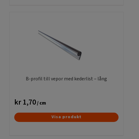
produkten
har
flera
varianter.
De
olika
alternativen
kan
väljas
på
produktsidan
B-profil till vepor med kederlist – lång
kr
1,70
/ cm
Visa produkt