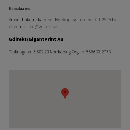
Kontakta oss
Vi finns bakom skärmen i Norrköping. Telefon 011-251515
eller mail
info@gdirekt.se
Gdirekt/GigantPrint AB
Platinagatan 6 602 23 Norrköping Org. nr: 556630-2773