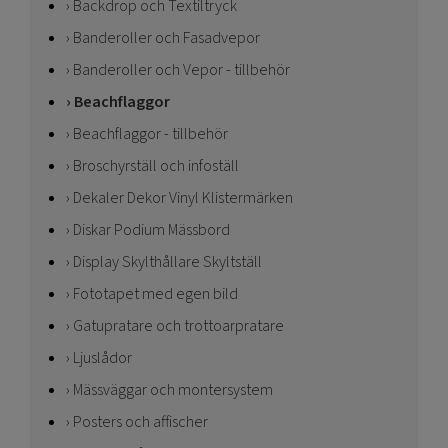
Backdrop och Textiltryck
Banderoller och Fasadvepor
Banderoller och Vepor - tillbehör
Beachflaggor
Beachflaggor - tillbehör
Broschyrställ och infoställ
Dekaler Dekor Vinyl Klistermärken
Diskar Podium Mässbord
Display Skylthållare Skyltställ
Fototapet med egen bild
Gatupratare och trottoarpratare
Ljuslådor
Mässväggar och montersystem
Posters och affischer