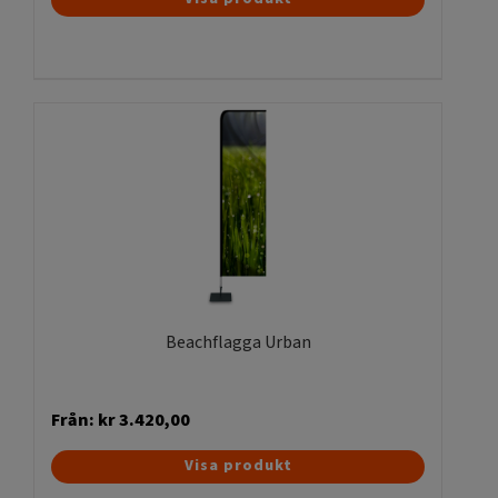
här
produkten
har
flera
varianter.
De
olika
alternativen
kan
väljas
på
produktsidan
Beachflagga Urban
Från:
kr
3.420,00
Den
Visa produkt
här