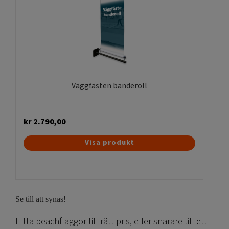
olika
alternativen
kan
väljas
på
produktsidan
Väggfästen banderoll
kr
2.790,00
Visa produkt
Se till att synas!
Hitta beachflaggor till rätt pris, eller snarare till ett