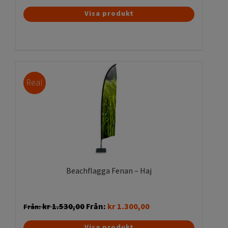
Den
Visa produkt
här
produkten
har
flera
varianter.
Rea!
De
olika
alternativen
kan
väljas
på
produktsidan
Beachflagga Fenan – Haj
kr
1.530,00
Från:
kr
1.300,00
Från:
Den
Visa produkt