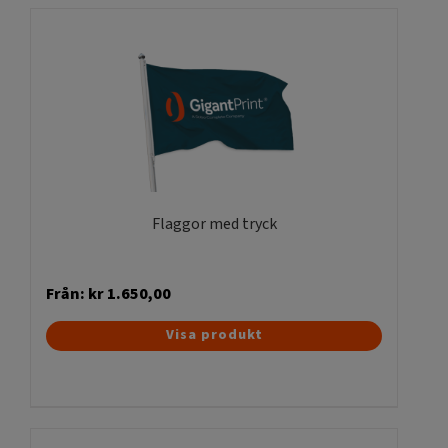
Flaggor med tryck
Från:
kr
1.650,00
Den
Visa produkt
här
produkten
har
flera