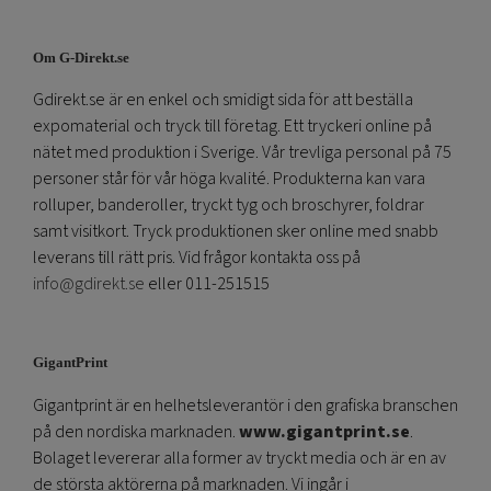
Om G-Direkt.se
Gdirekt.se är en enkel och smidigt sida för att beställa
expomaterial och tryck till företag. Ett tryckeri online på
nätet med produktion i Sverige. Vår trevliga personal på 75
personer står för vår höga kvalité. Produkterna kan vara
rolluper, banderoller, tryckt tyg och broschyrer, foldrar
samt visitkort. Tryck produktionen sker online med snabb
leverans till rätt pris. Vid frågor kontakta oss på
info@gdirekt.se
eller 011-251515
GigantPrint
Gigantprint är en helhetsleverantör i den grafiska branschen
på den nordiska marknaden.
www.gigantprint.se
.
Bolaget levererar alla former av tryckt media och är en av
de största aktörerna på marknaden. Vi ingår i