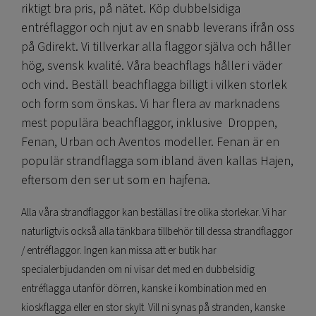
riktigt bra pris, på nätet. Köp dubbelsidiga
entréflaggor och njut av en snabb leverans ifrån oss
på Gdirekt. Vi tillverkar alla flaggor själva och håller
hög, svensk kvalité. Våra beachflags håller i väder
och vind. Beställ beachflagga billigt i vilken storlek
och form som önskas. Vi har flera av marknadens
mest populära beachflaggor, inklusive Droppen,
Fenan, Urban och Aventos modeller. Fenan är en
populär strandflagga som ibland även kallas Hajen,
eftersom den ser ut som en hajfena.
Alla våra strandflaggor kan beställas i tre olika storlekar. Vi har
naturligtvis också alla tänkbara tillbehör till dessa strandflaggor
/ entréflaggor. Ingen kan missa att er butik har
specialerbjudanden om ni visar det med en dubbelsidig
entréflagga utanför dörren, kanske i kombination med en
kioskflagga eller en stor skylt. Vill ni synas på stranden, kanske