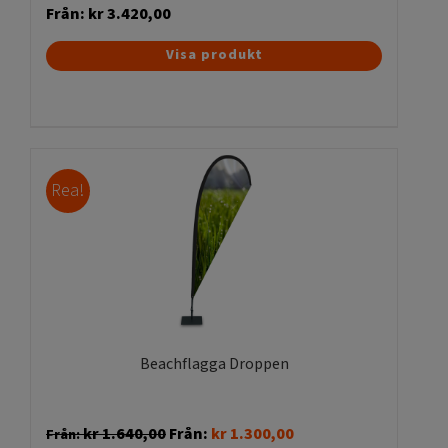
Från:
kr
3.420,00
Den
Visa produkt
här
produkten
har
flera
varianter.
Rea!
De
olika
alternativen
kan
väljas
på
produktsidan
Beachflagga Droppen
kr
1.640,00
Från:
kr
1.300,00
Från: