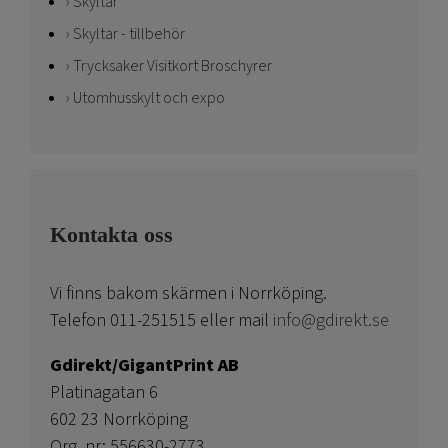
Skyltar
Skyltar - tillbehör
Trycksaker Visitkort Broschyrer
Utomhusskylt och expo
Kontakta oss
Vi finns bakom skärmen i Norrköping.
Telefon 011-251515 eller mail
info@gdirekt.se
Gdirekt/GigantPrint AB
Platinagatan 6
602 23 Norrköping
Org. nr: 556630-2773