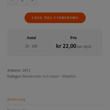
Travare
|
Löpare
LÄGG TILL I VARUKORG
mängd
Antal
Pris
kr
22,00
10 - 100
per styck
Artikelnr:
2472
Kategori:
Banderoller och Vepor - tillbehör
Beskrivning