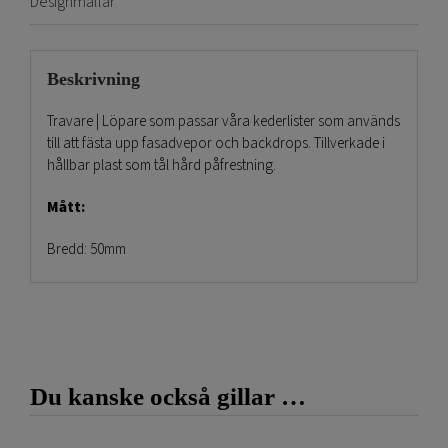
Designmallar
Beskrivning
Travare | Löpare som passar våra kederlister som används
till att fästa upp fasadvepor och backdrops. Tillverkade i
hållbar plast som tål hård påfrestning.
Mått:
Bredd: 50mm
Runda delen: 9mm i diameter
Smalaste delen: 5mm bred och 3mm tjock
Hål: 26x6mm
Du kanske också gillar …