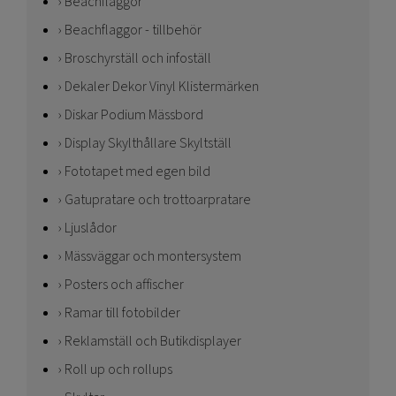
Beachflaggor
Beachflaggor - tillbehör
Broschyrställ och infoställ
Dekaler Dekor Vinyl Klistermärken
Diskar Podium Mässbord
Display Skylthållare Skyltställ
Fototapet med egen bild
Gatupratare och trottoarpratare
Ljuslådor
Mässväggar och montersystem
Posters och affischer
Ramar till fotobilder
Reklamställ och Butikdisplayer
Roll up och rollups