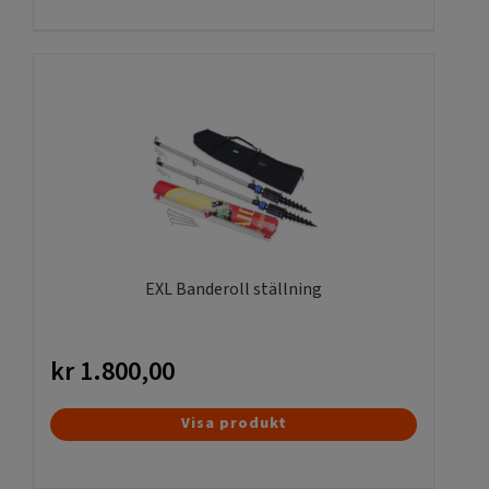
produkten
har
flera
varianter.
De
olika
alternativen
kan
väljas
på
produktsidan
EXL Banderoll ställning
kr
1.800,00
Visa produkt