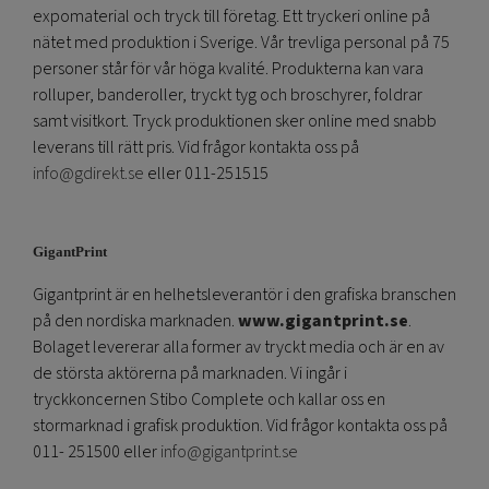
expomaterial och tryck till företag. Ett tryckeri online på
nätet med produktion i Sverige. Vår trevliga personal på 75
personer står för vår höga kvalité. Produkterna kan vara
rolluper, banderoller, tryckt tyg och broschyrer, foldrar
samt visitkort. Tryck produktionen sker online med snabb
leverans till rätt pris. Vid frågor kontakta oss på
info@gdirekt.se
eller 011-251515
GigantPrint
Gigantprint är en helhetsleverantör i den grafiska branschen
på den nordiska marknaden.
www.gigantprint.se
.
Bolaget levererar alla former av tryckt media och är en av
de största aktörerna på marknaden. Vi ingår i
tryckkoncernen Stibo Complete och kallar oss en
stormarknad i grafisk produktion. Vid frågor kontakta oss på
011- 251500 eller
info@gigantprint.se