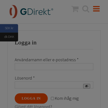
Fortsätt
till
innehållet
SEK kr
dk DKK
Logga in
Obligatoriskt
Användarnamn eller e-postadress
*
Obligatoriskt
Lösenord
*
Kom ihåg mig
LOGGA IN
Glömt ditt lösenord?