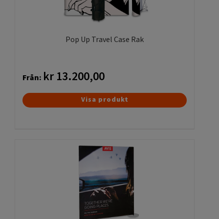
väljas
på
produktsidan
Pop Up Travel Case Rak
kr
13.200,00
Från:
Den
Visa produkt
här
produkten
har
flera
varianter.
De
olika
alternativen
kan
väljas