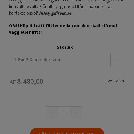
verktyg med smarta magnetprofiler. Levereras i kartong, väskor
finns att beställa. Går att bygga ihop till fina mässmontrar,
kontakta oss på
info@gdirekt.se
OBS! Köp till rätt fötter nedan om den skall stå mot
vägg eller fritt!
Storlek

kr
8.480,00
Rensa val
Bildvägg
Expolinc
Frame