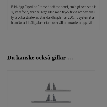
Bildvägg Expolinc Frame är ett modernt, smidigt och stabilt
system för tygbilder. Tygbilden med tryck finns att beställa i
fyra olika storlekar. Standardhöjden är 250cm. Systemet är
framför allt i tålig aluminium och lätt att montera upp. Vill
man köpa en mässmonter så är detta dessutom ett billigt
alternativ som fungerar bra. Backdrop ställning är modern
och snygg. Det allra smartaste är att man kan bygga ihop
en hel mässmonter enkelt, utan verktyg.Leverans sker i
kartong men anpassade väskor finns att köpa till. Köp
även till rätt fötter beroende på hur mässväggarna skall
Du kanske också gillar …
användas.
Storlekarna är:
195x250cm