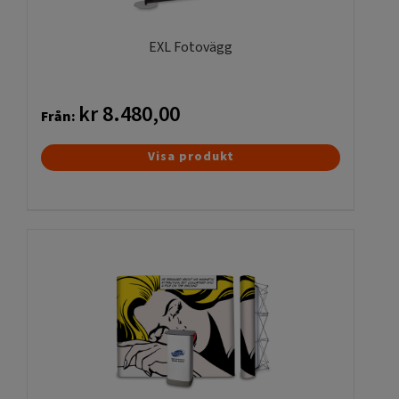
på
produktsidan
EXL Fotovägg
kr
8.480,00
Från:
Den
Visa produkt
här
produkten
har
flera
varianter.
De
olika
alternativen
kan
väljas
på