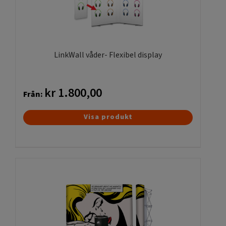
LinkWall våder- Flexibel display
kr
1.800,00
Från:
Den
Visa produkt
här
produkten
har
flera
varianter.
De
olika
alternativen
kan