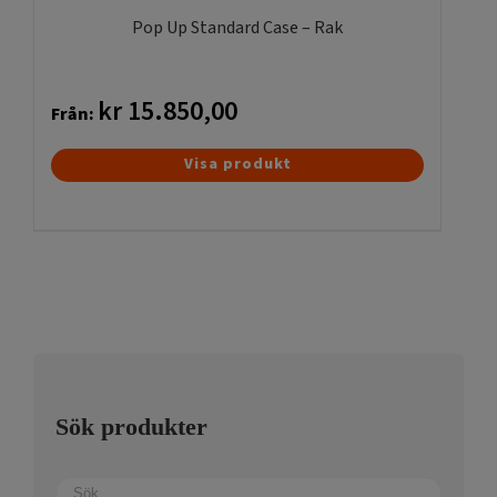
produktsidan
Pop Up Standard Case – Rak
kr
15.850,00
Från:
Den
Visa produkt
här
produkten
har
flera
varianter.
De
olika
alternativen
kan
Sök produkter
väljas
på
produktsidan