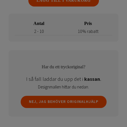
LÄGG TILL I VARUKORG
mängd
Antal
Pris
2 - 10
10% rabatt
Har du ett tryckoriginal?
I så fall laddar du upp det i
kassan
.
Designmallen hittar du nedan.
NEJ, JAG BEHÖVER ORIGINALHJÄLP