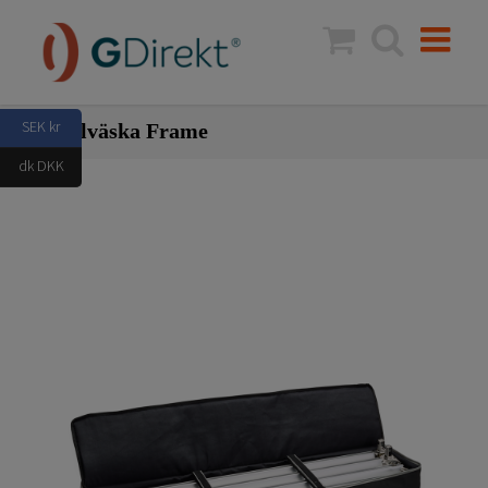
Fortsätt
till
innehållet
SEK kr
Profilväska Frame
dk DKK