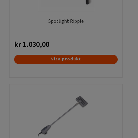
väljas
på
produktsidan
Spotlight Ripple
kr
1.030,00
Visa produkt