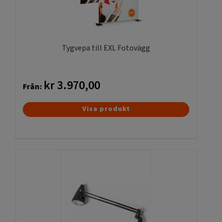
Tygvepa till EXL Fotovägg
kr
3.970,00
Från:
Den
Visa produkt
här
produkten
har
flera
varianter.
De
olika
alternativen
kan