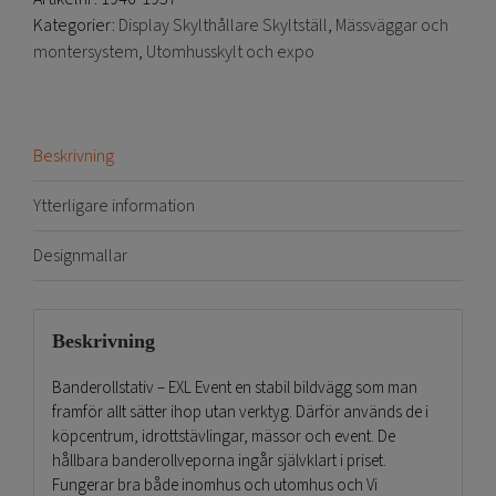
Kategorier:
Display Skylthållare Skyltställ
,
Mässväggar och
montersystem
,
Utomhusskylt och expo
Beskrivning
Ytterligare information
Designmallar
Beskrivning
Banderollstativ – EXL Event en stabil bildvägg som man
framför allt sätter ihop utan verktyg. Därför används de i
köpcentrum, idrottstävlingar, mässor och event. De
hållbara banderollveporna ingår självklart i priset.
Fungerar bra både inomhus och utomhus och Vi