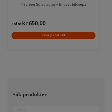
produktsidan
4 Screen Golvdisplay – Endast bildvepa
kr
650,00
Från:
Den
Visa produkt
här
produkten
har
flera
varianter.
De
olika
alternativen
kan
Sök produkter
väljas
på
produktsidan