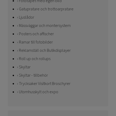
Fototapet med egen bild
Gatupratare och trottoarpratare
Ljuslådor
Mässväggar och montersystem
Posters och affischer
Ramar till fotobilder
Reklamställ och Butikdisplayer
Roll up och rollups
Skyltar
Skyltar - tillbehör
Trycksaker Visitkort Broschyrer
Utomhusskylt och expo