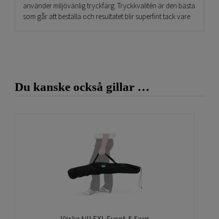
använder miljövänlig tryckfärg. Tryckkvalitén är den bästa
som går att beställa och resultatet blir superfint tack vare
våra nya maskiner. Vårt tryckeri som ligger i Norrköping
använder en tålig bannerväv som är kraftig och hållbar
som passar perfekt till denna fristående bildvägg. På ett
par minuter sätter man enkelt upp denna stora
banderollvepa i det praktiska exponeringsstället.
Du kanske också gillar …
Fotovägg i flera storlekar
Välj bland tre storlekar. 1: Totalmått: 206x205cm, bildmått:
190x185cm. 2: Totalmått: 254x205cm, bildmått: 240x185cm.
3: Totalmått: 306x205cm, bildmått: 290x185cm. Det är gratis
att ladda hem vår designmall på grund av att Ni skapar
originalen med rätt storlek. Användningsområdena är
pressväggar och backdrops med logotyper och
textbudskap. Bra tips för att visa sponsorer vid olika
tävlingar och produktlanseringar samt visningar.
Väska till EXL Event & Sarg