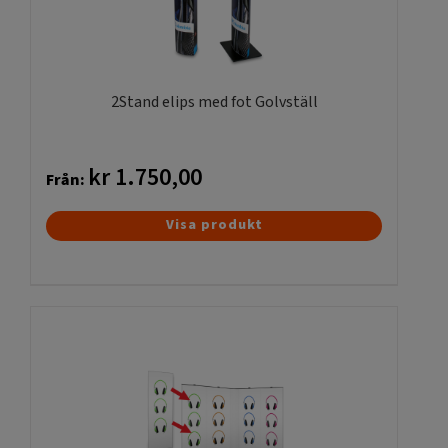
2Stand elips med fot Golvställ
kr
1.750,00
Från:
Den
Visa produkt
här
produkten
har
flera
varianter.
De
olika
alternativen
kan