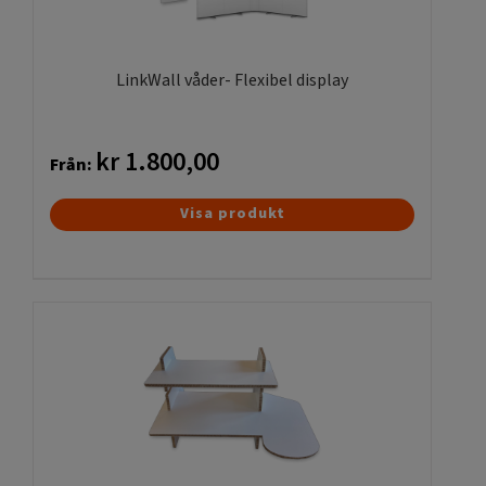
väljas
på
produktsidan
LinkWall våder- Flexibel display
kr
1.800,00
Från:
Den
Visa produkt
här
produkten
har
flera
varianter.
De
olika
alternativen
kan
väljas