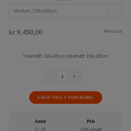

kr
9.490,00
Rensa val
Totalmått: 206x205cm, bildmått: 190x185cm
Banderollstativ
-
EXL
LÄGG TILL I VARUKORG
Event
mängd
Antal
Pris
2 - 10
10% rabatt