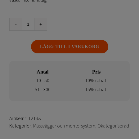
väska med handtag.
Spotlight
Expolinc
Frame
LÄGG TILL I VARUKORG
mängd
Antal
Pris
10 - 50
10% rabatt
51 - 300
15% rabatt
Artikelnr:
12138
Kategorier:
Mässväggar och montersystem
,
Okategoriserad