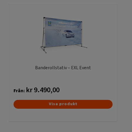
har
flera
varianter.
De
olika
alternativen
kan
väljas
på
produktsidan
Banderollstativ – EXL Event
kr
9.490,00
Från:
Den
Visa produkt
här
produkten
har
flera