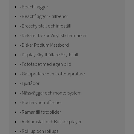
Beachflaggor
Beachflaggor - tillbehör
Broschyrställ och infoställ
Dekaler Dekor Vinyl Klistermärken
Diskar Podium Mässbord
Display Skylthållare Skyltställ
Fototapet med egen bild
Gatupratare och trottoarpratare
Ljuslådor
Mässväggar och montersystem
Posters och affischer
Ramar till fotobilder
Reklamställ och Butikdisplayer
Roll up och rollups