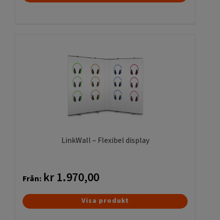
här
produkten
har
flera
varianter.
De
olika
alternativen
kan
väljas
på
produktsidan
LinkWall – Flexibel display
kr
1.970,00
Från:
Den
Visa produkt
här