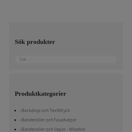
varianter.
De
olika
alternativen
kan
Sök produkter
väljas
på
produktsidan
Produktkategorier
Backdrop och Textiltryck
Banderoller och Fasadvepor
Banderoller och Vepor - tillbehör