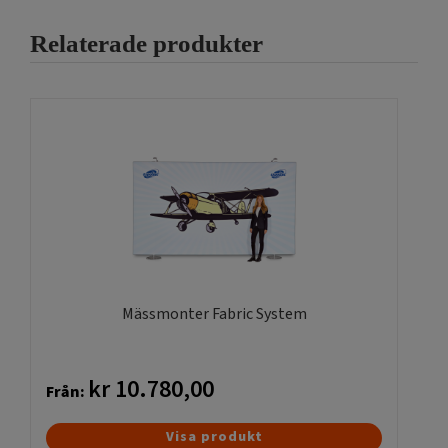
Relaterade produkter
Mässmonter Fabric System
kr
10.780,00
Från:
Den
Visa produkt