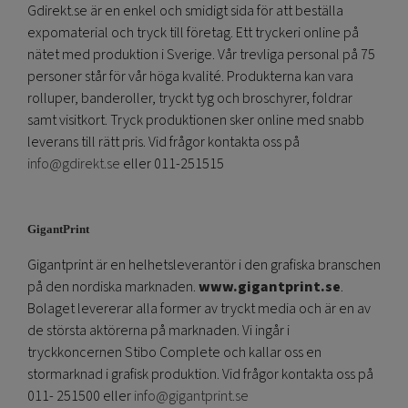
Gdirekt.se är en enkel och smidigt sida för att beställa
expomaterial och tryck till företag. Ett tryckeri online på
nätet med produktion i Sverige. Vår trevliga personal på 75
personer står för vår höga kvalité. Produkterna kan vara
rolluper, banderoller, tryckt tyg och broschyrer, foldrar
samt visitkort. Tryck produktionen sker online med snabb
leverans till rätt pris. Vid frågor kontakta oss på
info@gdirekt.se
eller 011-251515
GigantPrint
Gigantprint är en helhetsleverantör i den grafiska branschen
på den nordiska marknaden.
www.gigantprint.se
.
Bolaget levererar alla former av tryckt media och är en av
de största aktörerna på marknaden. Vi ingår i
tryckkoncernen Stibo Complete och kallar oss en
stormarknad i grafisk produktion. Vid frågor kontakta oss på
011- 251500 eller
info@gigantprint.se