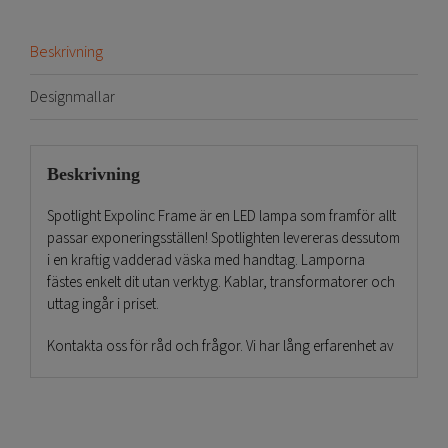
Beskrivning
Designmallar
Beskrivning
Spotlight Expolinc Frame är en LED lampa som framför allt
passar exponeringsställen! Spotlighten levereras dessutom
i en kraftig vadderad väska med handtag. Lamporna
fästes enkelt dit utan verktyg. Kablar, transformatorer och
uttag ingår i priset.
Kontakta oss för råd och frågor. Vi har lång erfarenhet av
exponering.
Slutligen, lycka till med ett lysande event!