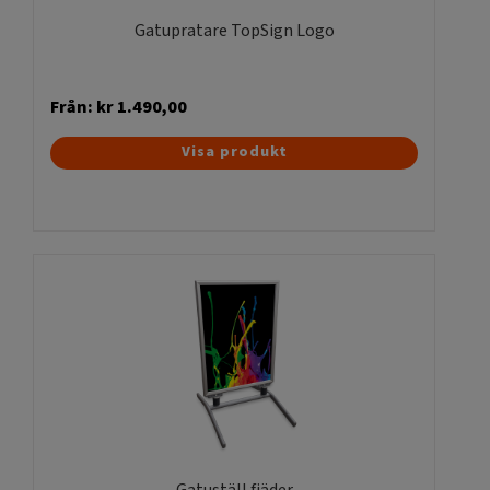
produktsidan
Gatupratare TopSign Logo
Från:
kr
1.490,00
Den
Visa produkt
här
produkten
har
flera
varianter.
De
olika
alternativen
kan
väljas
på
produktsidan
Gatuställ fjäder