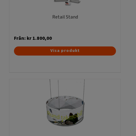
Retail Stand
Från:
kr
1.800,00
Den
Visa produkt
här
produkten
har
flera
varianter.
De
olika
alternativen
kan
väljas
på