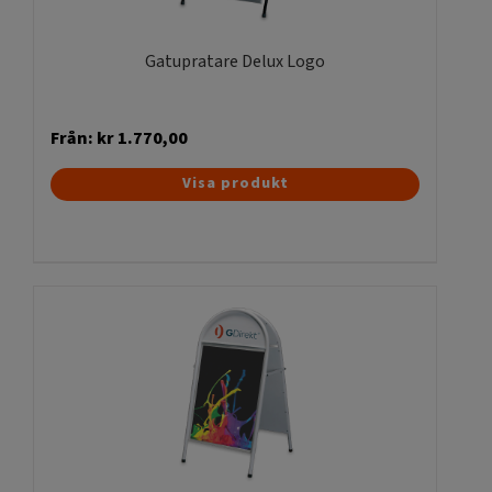
på
produktsidan
Gatupratare Delux Logo
Från:
kr
1.770,00
Den
Visa produkt
här
produkten
har
flera
varianter.
De
olika
alternativen
kan
väljas
på