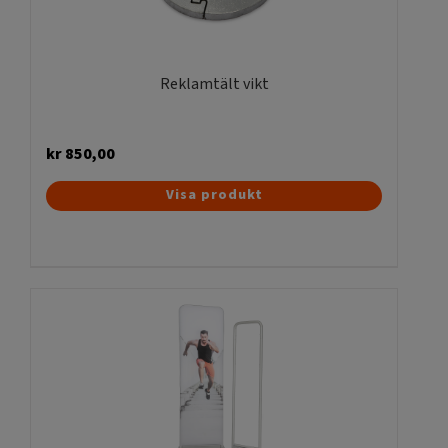
väljas
på
produktsidan
Reklamtält vikt
kr
850,00
Visa produkt