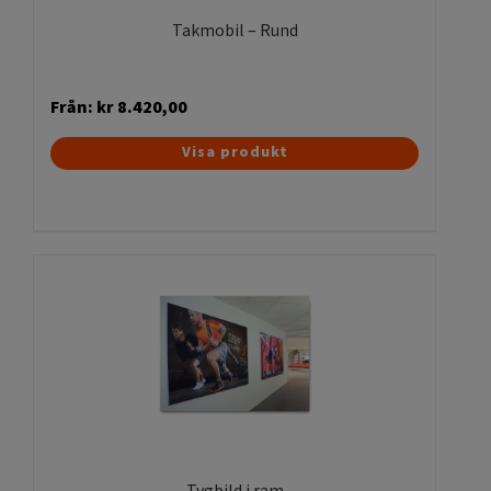
produktsidan
Takmobil – Rund
Från:
kr
8.420,00
Den
Visa produkt
här
produkten
har
flera
varianter.
De
olika
alternativen
kan
väljas
på
produktsidan
Tygbild i ram