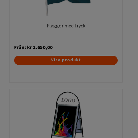
väljas
på
produktsidan
Flaggor med tryck
Från:
kr
1.650,00
Den
Visa produkt
här
produkten
har
flera
varianter.
De
olika
alternativen
kan
väljas