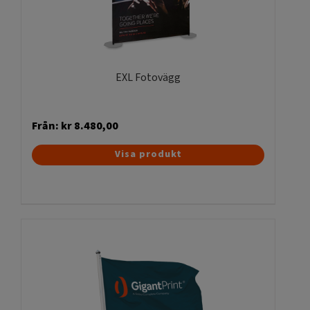
EXL Fotovägg
Från:
kr
8.480,00
Den
Visa produkt
här
produkten
har
flera
varianter.
De
olika
alternativen
kan