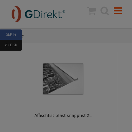
Fortsätt
till
innehållet
SEK kr
350kr
dk DKK
Affischlist plast snäpplist XL