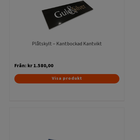
Plåtskylt – Kantbockad Kantvikt
Från:
kr
1.580,00
Den
Visa produkt
här
produkten
har
flera
varianter.
De
olika
alternativen