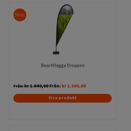
flera
varianter.
Rea!
De
olika
alternativen
kan
väljas
på
produktsidan
Beachflagga Droppen
kr
1.640,00
Från:
kr
1.300,00
Från:
Den
Visa produkt
här
produkten
har
flera