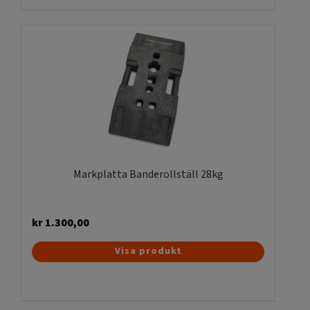
har
flera
varianter.
De
olika
alternativen
kan
väljas
på
produktsidan
Markplatta Banderollställ 28kg
kr
1.300,00
Visa produkt