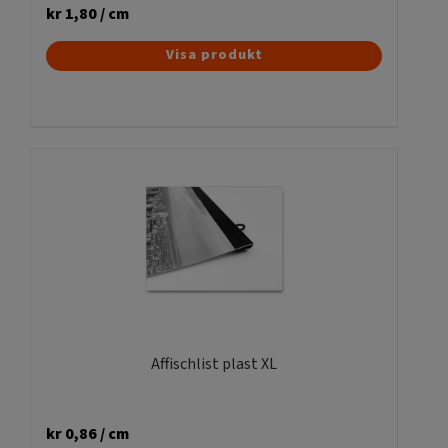
kr
1,80
/ cm
Den
Visa produkt
här
produkten
har
flera
varianter.
De
olika
alternativen
kan
väljas
på
produktsidan
Affischlist plast XL
kr
0,86
/ cm