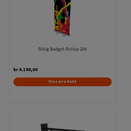
olika
alternativen
kan
väljas
på
produktsidan
Billig Budget Rollup 200
kr
4.190,00
Visa produkt