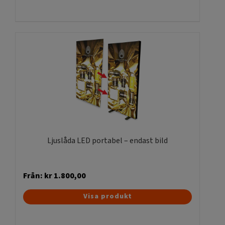
produkten
har
flera
varianter.
De
olika
alternativen
kan
väljas
på
produktsidan
Ljuslåda LED portabel – endast bild
Från:
kr
1.800,00
Den
Visa produkt
här
produkten