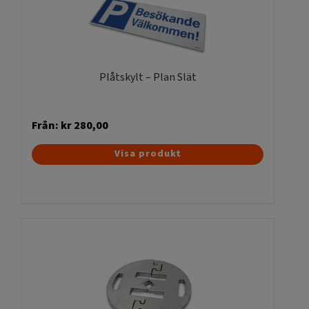
kan
väljas
på
produktsidan
Plåtskylt – Plan Slät
Från:
kr
280,00
Den
Visa produkt
här
produkten
har
flera
varianter.
De
olika
alternativen
kan