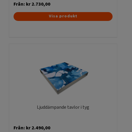
Från:
kr
2.730,00
Den
Visa produkt
här
produkten
har
flera
varianter.
De
olika
alternativen
kan
väljas
på
produktsidan
Ljuddämpande tavlor i tyg
Från:
kr
2.490,00