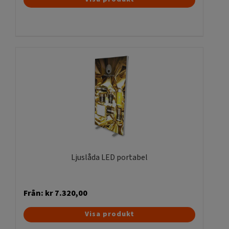
Ljuslåda LED portabel
Från:
kr
7.320,00
Den
Visa produkt
här