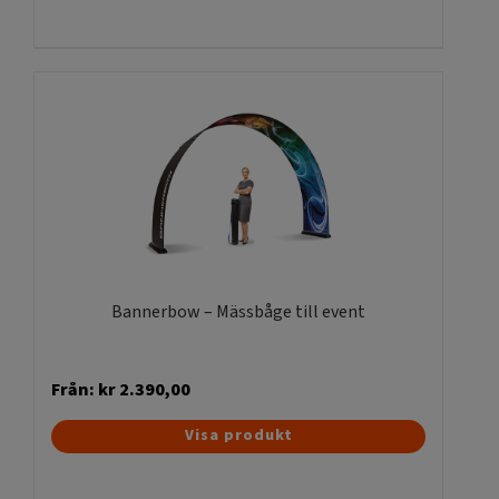
produkten
har
flera
varianter.
De
olika
alternativen
kan
väljas
på
produktsidan
Bannerbow – Mässbåge till event
Från:
kr
2.390,00
Den
Visa produkt
här
produkten