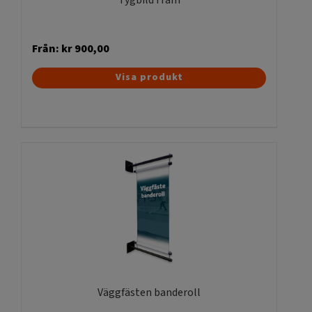
Från:
kr
900,00
Den
Visa produkt
här
produkten
har
flera
varianter.
De
olika
alternativen
kan
väljas
på
produktsidan
Väggfästen banderoll