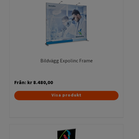
varianter.
De
olika
alternativen
kan
väljas
på
produktsidan
Bildvägg Expolinc Frame
Från:
kr
8.480,00
Den
Visa produkt
här
produkten
har
flera
varianter.
De