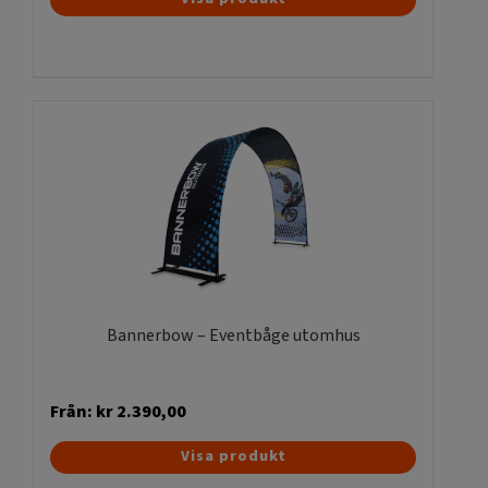
här
produkten
har
flera
varianter.
De
olika
alternativen
kan
väljas
på
produktsidan
Bannerbow – Eventbåge utomhus
Från:
kr
2.390,00
Den
Visa produkt
här