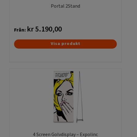
produktsidan
Portal 2Stand
kr
5.190,00
Från:
Den
Visa produkt
här
produkten
har
flera
varianter.
De
olika
alternativen
kan
väljas
på
produktsidan
4 Screen Golvdisplay – Expolinc