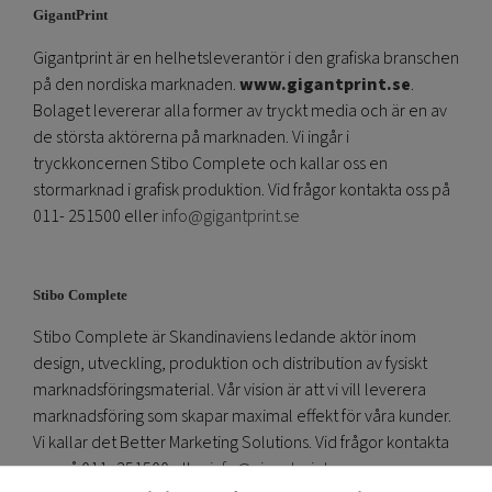
GigantPrint
Gigantprint är en helhetsleverantör i den grafiska branschen
på den nordiska marknaden.
www.gigantprint.se
.
Bolaget levererar alla former av tryckt media och är en av
de största aktörerna på marknaden. Vi ingår i
tryckkoncernen Stibo Complete och kallar oss en
stormarknad i grafisk produktion. Vid frågor kontakta oss på
011- 251500 eller
info@gigantprint.se
Stibo Complete
Stibo Complete är Skandinaviens ledande aktör inom
design, utveckling, produktion och distribution av fysiskt
marknadsföringsmaterial. Vår vision är att vi vill leverera
marknadsföring som skapar maximal effekt för våra kunder.
Vi kallar det Better Marketing Solutions. Vid frågor kontakta
oss på 011- 251500 eller
info@gigantprint.se