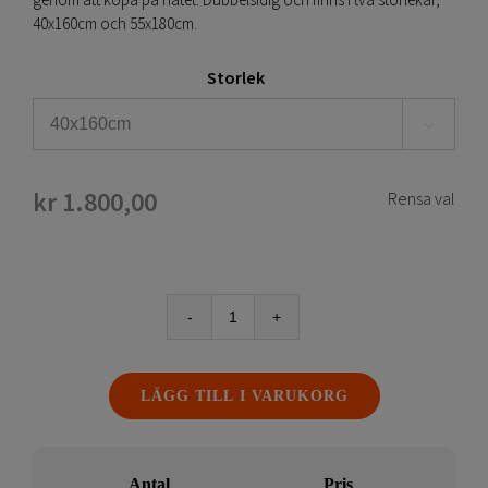
genom att köpa på nätet. Dubbelsidig och finns i två storlekar,
40x160cm och 55x180cm.
Storlek

kr
1.800,00
Rensa val
Retail
Stand
mängd
LÄGG TILL I VARUKORG
Antal
Pris