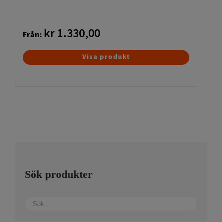
kr
1.330,00
Från:
Den
Visa produkt
här
produkten
har
flera
varianter.
De
olika
alternativen
kan
Sök produkter
väljas
på
produktsidan