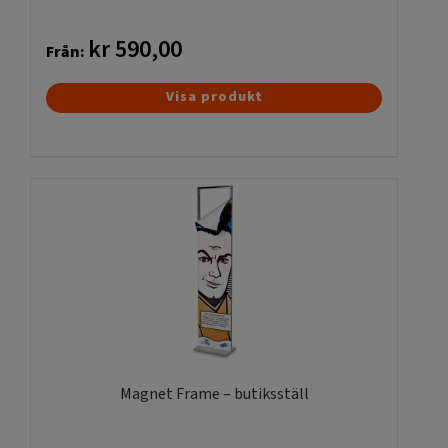
kr
590,00
Från:
Den
Visa produkt
här
produkten
har
flera
varianter.
De
olika
alternativen
kan
väljas
på
produktsidan
Magnet Frame – butiksställ