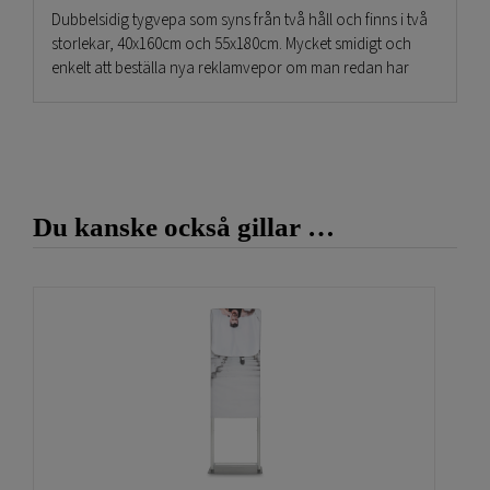
Dubbelsidig tygvepa som syns från två håll och finns i två
storlekar, 40x160cm och 55x180cm. Mycket smidigt och
enkelt att beställa nya reklamvepor om man redan har
golvställen. Det tryckta tygveporna som är sydda till huvor
är producerade på ett tjockt polyestertyg som väger 220
gram per kvadratmeter. Vårt tryckeri som ligger i
Norrköping på Sveriges östkust använder bara miljövänlig
färg. resultatet på de tryckta veporna är av högsta kvalité,
skärpan på texter och logotyper blir perfekt. Trycket på
Du kanske också gillar …
tyget ingår alltid i priset och man kan välja mellan alla
färger eller svartvitt. Snyggast blir om man använder hela
färgplattor eller en bakrundsfärg och sedan lägger på ett
textbudskap samt att man placerar dit företagets eller
produktens logga på lämpligt ställe.
Golvdisplay för enkla bildbyten
Dessa retailstand fungerar på liknande sett vad det gäller