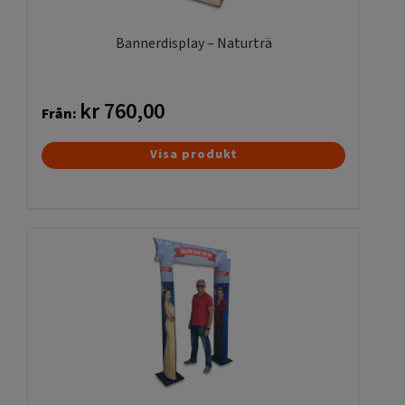
Bannerdisplay – Naturträ
kr
760,00
Från:
Den
Visa produkt
här
produkten
har
flera
varianter.
De
olika
alternativen
kan
väljas
på