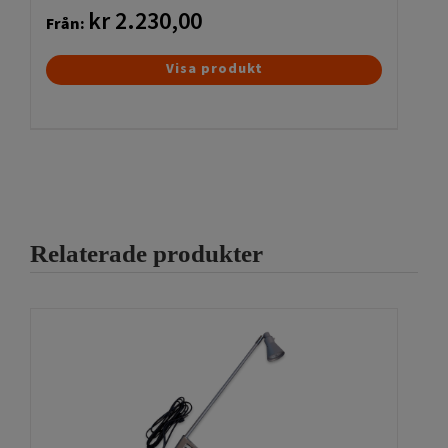
kr
2.230,00
Från:
Den
Visa produkt
här
produkten
har
flera
varianter.
De
olika
Relaterade produkter
alternativen
kan
väljas
på
produktsidan