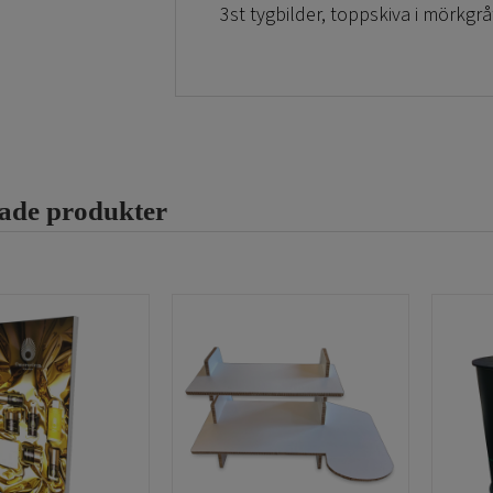
3st tygbilder, toppskiva i mörkgr
Ljuslådebildernas mått till Mäss
baksida 100×101.4 cm(i blockout t
mycket enkelt att skapa ett tryck
tex, bilder och logotyper skall g
man skall göra en trycksak till 
rade produkter
tänka enkelt.
Tekniska specifikationer
106
Total bredd (cm)
103
Total höjd (cm)
41
Totalt djup (cm)
19
Vikt (kg)