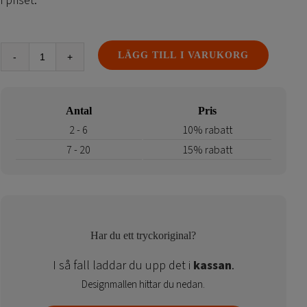
i priset.
LÄGG TILL I VARUKORG
Mässbord
Light
Frame
Antal
Pris
Counter
mängd
2 - 6
10% rabatt
7 - 20
15% rabatt
Har du ett tryckoriginal?
I så fall laddar du upp det i
kassan
.
Designmallen hittar du nedan.