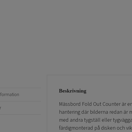
Beskrivning
information
Mässbord Fold Out Counter är e
r
hantering där bilderna redan är
med andra tygställ eller tygvägga
färdigmonterad på disken och vik