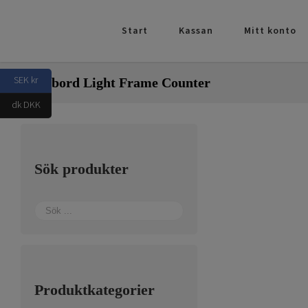
Fortsätt
till
Start
Kassan
Mitt konto
innehållet
SEK kr
Mässbord Light Frame Counter
dk DKK
Sök produkter
Produktkategorier