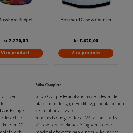
Mässbord Budget
Mässbord Case & Counter
l ha följande mått:
kr
2.870,00
kr
7.420,00
ckout tyg
Den
Visa produkt
Visa produkt
här
produkten
r en kort text slogan. Sedan passar färgvalet
har
etagets, produktens eller föreningens färgprofil.
flera
unter är baserad på samma konstruktion som
Stibo Complete
varianter.
bilder med gummilister vsom passar ramarna. Den
De
tör i den
Stibo Complete är Skandinaviens ledande
xtilen till en perfekt, skrynkelfri presentation av
olika
ska
aktör inom design, utveckling, produktion och
odukt med invändig hylla för förvaring av
alternativen
t.se
. Bolaget
distribution av fysiskt
äller man upp och packa ner enkelt och passar
kan
media och är
marknadsföringsmaterial. Vår vision är att vi
alla våra andra modeller och storlekar på
mässbord
väljas
arknaden. Vi
vill leverera marknadsföring som skapar
på
omplete och
maximal effekt för våra kunder. Vi kallar det