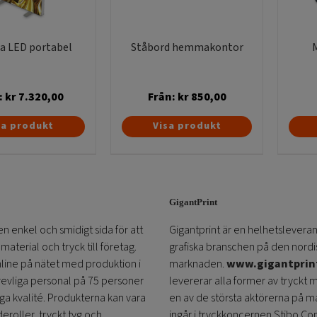
Silver
Färg
da LED portabel
Ståbord hemmakontor
Light Frame Counter bilderna skal
1 st Framsida 100×101.4 cm
:
kr
7.320,00
Från:
kr
850,00
1 st Baksida 100×101.4 cm – i blo
Den
Den
2 st sidor 28.5×101.4 cm
sa produkt
Visa produkt
här
här
produkten
produkten
Originalen bör vara en logga elle
har
har
naturligtvis att hålla sig till för
flera
flera
Mässbord Mässbord Fold Out Co
GigantPrint
varianter.
varianter.
Expolincs Frame system, med tyg
De
De
en enkel och smidigt sida för att
Gigantprint är en helhetsleveran
robusta konstruktionen spänner te
olika
olika
aterial och tryck till företag.
grafiska branschen på den nordi
ditt budskap. Det är en stabil pr
alternativen
alternativen
online på nätet med produktion i
marknaden.
www.gigantprin
marknadsmaterial. Disken i tyg f
kan
kan
trevliga personal på 75 personer
levererar alla former av tryckt 
speciellt till andra tygställ. Se 
väljas
väljas
öga kvalité. Produkterna kan vara
en av de största aktörerna på m
på
på
och diskar
.
eroller, tryckt tyg och
ingår i tryckkoncernen Stibo C