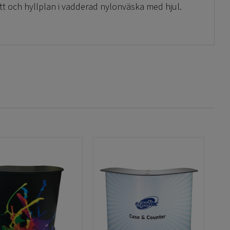
ått och hyllplan i vadderad nylonväska med hjul.
bord Fold Out Counter är: Front 100×101.4 cm,
yg) och 2st sidobilder 28.5×101.4 cm. Det är
bara original när man vet storlekarna. Placering av
öras så det blir synligt. Vår rekommendation när
dessa ljuslådebilder som passar mässborden är att