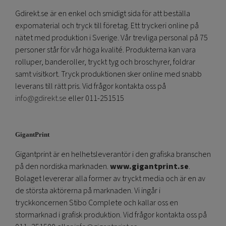
Gdirekt.se är en enkel och smidigt sida för att beställa
expomaterial och tryck till företag. Ett tryckeri online på
nätet med produktion i Sverige. Vår trevliga personal på 75
personer står för vår höga kvalité. Produkterna kan vara
rolluper, banderoller, tryckt tyg och broschyrer, foldrar
samt visitkort. Tryck produktionen sker online med snabb
leverans till rätt pris. Vid frågor kontakta oss på
info@gdirekt.se
eller 011-251515
GigantPrint
Gigantprint är en helhetsleverantör i den grafiska branschen
på den nordiska marknaden.
www.gigantprint.se
.
Bolaget levererar alla former av tryckt media och är en av
de största aktörerna på marknaden. Vi ingår i
tryckkoncernen Stibo Complete och kallar oss en
stormarknad i grafisk produktion. Vid frågor kontakta oss på