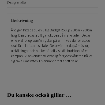
Designmallar
Beskrivning
Äntligen hittade du en Billig Budget Rollup 200cm x 200cm
hög! Den bredaste billiga rollupen på marknaden. Det är
en enkel rollup som Vi trycker på en fin väv därför att du
skall få det bästa resultatet. De använder du på mässor,
utställningar och butiker för att visa ditt budskap på en
kampanj. Vi använder miljövänlig färg och våderna håller
sig raka i kassetten. En annan fördel är att de är
brandklassade.
Designmallar till Billig Budget Rollup 200cm finns att ladda
hem gratis för att leverera rätt mått och storlek. På grund
av att vi producerar allt själva kan du köpa endast en våd
som man byter ut i kasseten. Behöver Ni hjälp med grafisk
Du kanske också gillar …
design så går det mycket bra att beställa!