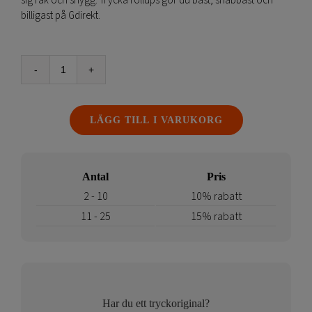
sig rak och snygg. Trycka rollups gör du bäst, snabbast och
billigast på Gdirekt.
Billig
Budget
Rollup
LÄGG TILL I VARUKORG
200
mängd
Antal
Pris
2 - 10
10% rabatt
11 - 25
15% rabatt
Har du ett tryckoriginal?