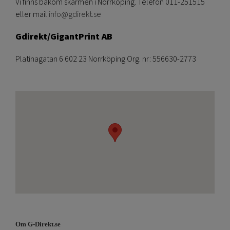
Vi finns bakom skärmen i Norrköping. Telefon 011-251515
eller mail
info@gdirekt.se
Gdirekt/GigantPrint AB
Platinagatan 6 602 23 Norrköping Org. nr: 556630-2773
Om G-Direkt.se