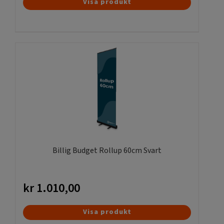
Den
Visa produkt
här
produkten
har
flera
varianter.
De
olika
alternativen
kan
väljas
på
produktsidan
Billig Budget Rollup 60cm Svart
kr
1.010,00
Visa produkt