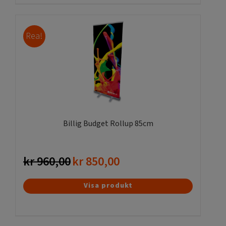
Rea!
Billig Budget Rollup 85cm
kr
960,00
Det
kr
850,00
Det
ursprungliga
nuvarande
priset
priset
Visa produkt
var:
är:
kr 960,00.
kr 850,00.