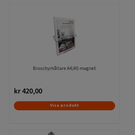
Flera billiga modeller finns, stora, designade och i olika
färger,
se denna länk.
Broschyrhållare A4/A5 magnet
kr
420,00
Visa produkt