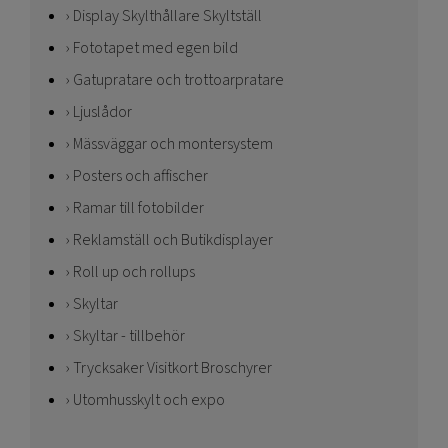
Display Skylthållare Skyltställ
Fototapet med egen bild
Gatupratare och trottoarpratare
Ljuslådor
Mässväggar och montersystem
Posters och affischer
Ramar till fotobilder
Reklamställ och Butikdisplayer
Roll up och rollups
Skyltar
Skyltar - tillbehör
Trycksaker Visitkort Broschyrer
Utomhusskylt och expo