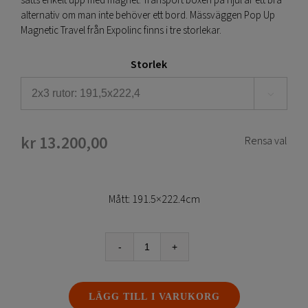
sätts enkelt upp med magnet. Transport boxen på hjul är ett bra
alternativ om man inte behöver ett bord. Mässväggen Pop Up
Magnetic Travel från Expolinc finns i tre storlekar.
Storlek

kr
13.200,00
Rensa val
Mått: 191.5×222.4cm
Pop
Up
Travel
LÄGG TILL I VARUKORG
Case