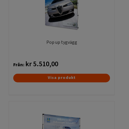
Pop up tygvägg
kr
5.510,00
Från:
Den
Visa produkt
här
produkten
har
flera
varianter.
De
olika