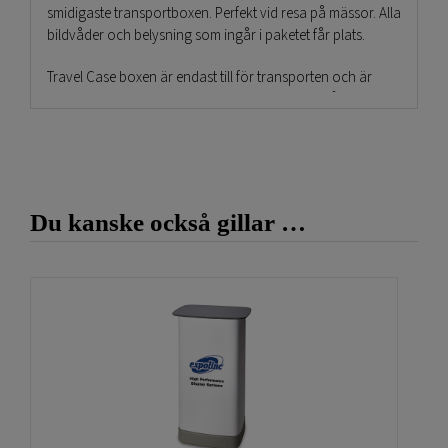
smidigaste transportboxen. Perfekt vid resa på mässor. Alla
bildvåder och belysning som ingår i paketet får plats.
Travel Case boxen är endast till för transporten och är
inget mässbord. Snygg design som är mycket hållbar
produkt. Ett helt pop up system får plats i casen. När man
har använt den svängda popup montern får allt sedan
plats i denna praktiska väska i svart. Den är även försedd
med hjul så man drar den fram utan problem.
Du kanske också gillar …
Hel mässmonter man lätt fäller upp Pop Up
Standard Case – Svängd
Pop Up Standard Case Svängd stället drar man enkelt upp
och sedan klickar man fast på ett antal ställen så hålls
mässväggen uppe. Efter det fäster man dit
magnetstängerna på pop up väggen. Därefter hänger
man upp våderna uppifrån som sedan fäster på väggen
genom magneterna.
Se denna film!
Bildvådorna med
magnet rullar man ihop och även de får plats i
förvaringsboxen som man använt till mässpodie.