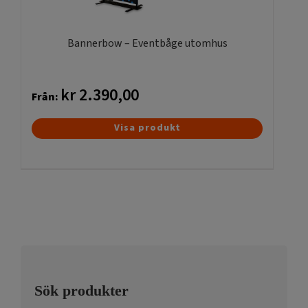
väljas
på
produktsidan
Bannerbow – Eventbåge utomhus
kr
2.390,00
Från:
Den
Visa produkt
här
produkten
har
flera
varianter.
De
olika
alternativen
kan
Sök produkter
väljas
på