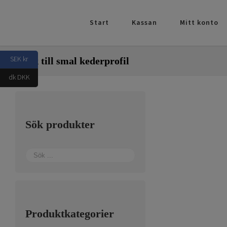
Fortsätt
till
Start
Kassan
Mitt konto
innehållet
SEK kr
Krok till smal kederprofil
dk DKK
Sök produkter
Produktkategorier