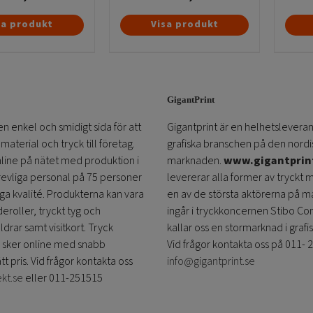
sa produkt
Visa produkt
GigantPrint
en enkel och smidigt sida för att
Gigantprint är en helhetsleveran
aterial och tryck till företag.
grafiska branschen på den nordi
online på nätet med produktion i
marknaden.
www.gigantprin
trevliga personal på 75 personer
levererar alla former av tryckt 
öga kvalité. Produkterna kan vara
en av de största aktörerna på m
eroller, tryckt tyg och
ingår i tryckkoncernen Stibo C
ldrar samt visitkort. Tryck
kallar oss en stormarknad i grafi
 sker online med snabb
Vid frågor kontakta oss på 011- 
ätt pris. Vid frågor kontakta oss
info@gigantprint.se
ekt.se
eller 011-251515