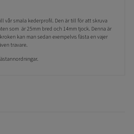
ill vår smala kederprofil. Den är till för att skruva
ianten som är 25mm bred och 14mm tjock. Denna är
 kroken kan man sedan exempelvis fästa en vajer
även travare.
fästannordningar.