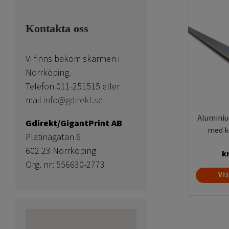
Kontakta oss
Vi finns bakom skärmen i
Norrköping.
Telefon 011-251515 eller
mail
info@gdirekt.se
Aluminium
Gdirekt/GigantPrint AB
med ke
Platinagatan 6
602 23 Norrköping
k
Org. nr: 556630-2773
Vi