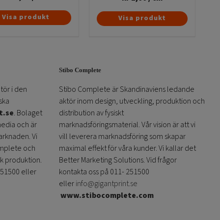
Visa produkt
Visa produkt
Stibo Complete
tör i den
Stibo Complete är Skandinaviens ledande
ska
aktör inom design, utveckling, produktion och
t.se
. Bolaget
distribution av fysiskt
media och är
marknadsföringsmaterial. Vår vision är att vi
arknaden. Vi
vill leverera marknadsföring som skapar
omplete och
maximal effekt för våra kunder. Vi kallar det
sk produktion.
Better Marketing Solutions. Vid frågor
251500 eller
kontakta oss på 011- 251500
eller
info@gigantprint.se
www.stibocomplete.com