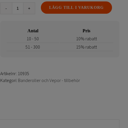
LÄGG TILL I VARUKORG
Krok
till
smal
Antal
Pris
kederprofil
mängd
10 - 50
10% rabatt
51 - 300
15% rabatt
Artikelnr:
10935
Kategori:
Banderoller och Vepor - tillbehör