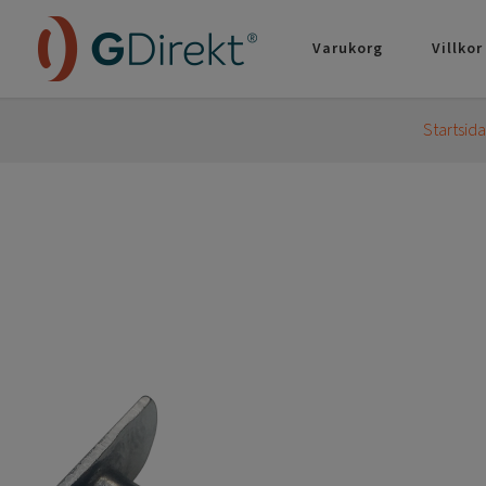
Varukorg
Villkor
Startsid