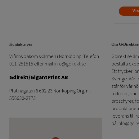
Vi
Kontakta oss
Om G-Direkt.se
Vi finns bakom skärmen i Norrköping. Telefon
Gdirekt.se är 
011-251515 eller mail
info@gdirekt.se
beställa expom
Ett tryckeri 
Gdirekt/GigantPrint AB
Sverige. Vår 
står för vår h
Platinagatan 6 602 23 Norrköping Org. nr:
rolluper, band
556630-2773
broschyrer, fo
produktionen
leverans till r
på
info@gdir