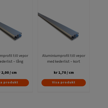
profil till vepor
Aluminiumprofil till vepor
derlist – lång
med kederlist – kort
r
2,00
/ cm
kr
1,70
/ cm
sa produkt
Visa produkt