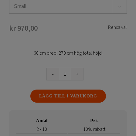

kr
970,00
Rensa val
60 cm bred, 270 cm hög total höjd.
Beachflagga
Fenan
-
LÄGG TILL I VARUKORG
Haj
-
endast
flagga
Antal
Pris
mängd
2 - 10
10% rabatt