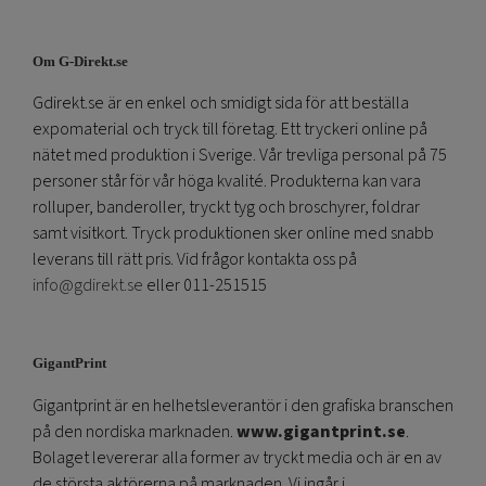
Om G-Direkt.se
Gdirekt.se är en enkel och smidigt sida för att beställa
expomaterial och tryck till företag. Ett tryckeri online på
nätet med produktion i Sverige. Vår trevliga personal på 75
personer står för vår höga kvalité. Produkterna kan vara
rolluper, banderoller, tryckt tyg och broschyrer, foldrar
samt visitkort. Tryck produktionen sker online med snabb
leverans till rätt pris. Vid frågor kontakta oss på
info@gdirekt.se
eller 011-251515
GigantPrint
Gigantprint är en helhetsleverantör i den grafiska branschen
på den nordiska marknaden.
www.gigantprint.se
.
Bolaget levererar alla former av tryckt media och är en av
de största aktörerna på marknaden. Vi ingår i