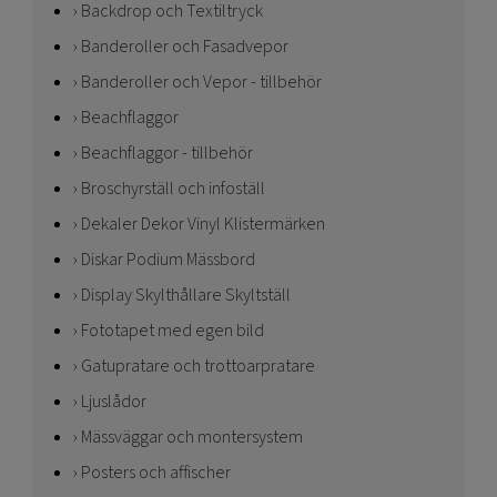
Backdrop och Textiltryck
Banderoller och Fasadvepor
Banderoller och Vepor - tillbehör
Beachflaggor
Beachflaggor - tillbehör
Broschyrställ och infoställ
Dekaler Dekor Vinyl Klistermärken
Diskar Podium Mässbord
Display Skylthållare Skyltställ
Fototapet med egen bild
Gatupratare och trottoarpratare
Ljuslådor
Mässväggar och montersystem
Posters och affischer