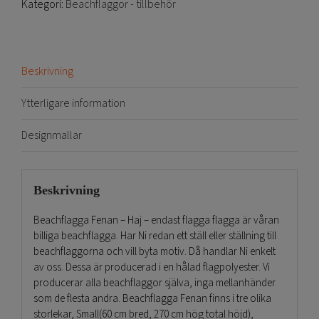
Kategori:
Beachflaggor - tillbehör
Beskrivning
Ytterligare information
Designmallar
Beskrivning
Beachflagga Fenan – Haj – endast flagga flagga är våran
billiga beachflagga. Har Ni redan ett ställ eller ställning till
beachflaggorna och vill byta motiv. Då handlar Ni enkelt
av oss. Dessa är producerad i en hålad flagpolyester. Vi
producerar alla beachflaggor själva, inga mellanhänder
som de flesta andra. Beachflagga Fenan finns i tre olika
storlekar, Small(60 cm bred, 270 cm hög total höjd),