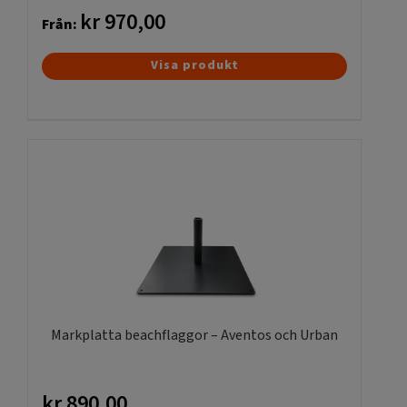
kr
970,00
Från:
Den
Visa produkt
här
produkten
har
flera
varianter.
De
olika
alternativen
kan
väljas
på
produktsidan
Markplatta beachflaggor – Aventos och Urban
kr
890,00