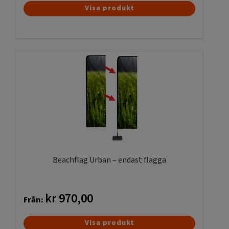
Visa produkt
Beachflag Urban – endast flagga
kr
970,00
Från:
Den
Visa produkt