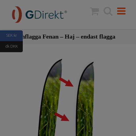
Fortsätt
till
innehållet
SEK kr
Beachflagga Fenan – Haj – endast flagga
dk DKK