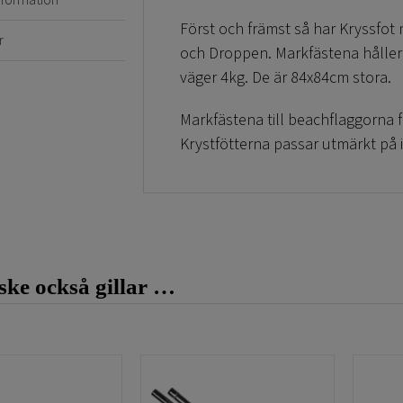
information
Först och främst så har Kryssfot
r
och Droppen. Markfästena håller 
väger 4kg. De är 84x84cm stora.
Markfästena till beachflaggorna 
Krystfötterna passar utmärkt på 
samt vid nyöppningar.
Kryssfot beachflagga – Fenan och
På samma enkla sett köper du bea
ke också gillar …