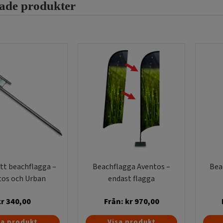
rade produkter
tt beachflagga –
Beachflagga Aventos –
Bea
tos och Urban
endast flagga
kr
340,00
Från:
kr
970,00
Den
sa produkt
Visa produkt