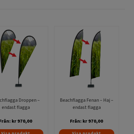
chflagga Droppen –
Beachflagga Fenan – Haj –
endast flagga
endast flagga
Från:
kr
970,00
Från:
kr
970,00
Den
Den
Visa produkt
Visa produkt