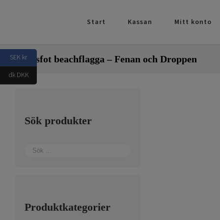
Fortsätt
till
Start
Kassan
Mitt konto
innehållet
SEK kr
Kryssfot beachflagga – Fenan och Droppen
dk DKK
Sök produkter
Produktkategorier