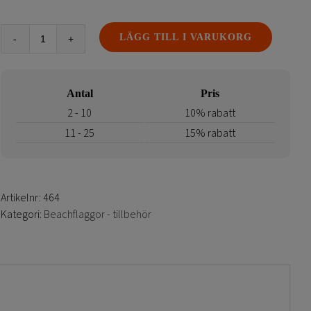
LÄGG TILL I VARUKORG
Kryssfot
beachflagga
-
Antal
Pris
Fenan
och
2 - 10
10% rabatt
Droppen
11 - 25
15% rabatt
mängd
Artikelnr:
464
Kategori:
Beachflaggor - tillbehör