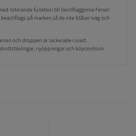
 med roterande funktion till bechflaggorna Fenan
beachflags på marken så de inte blåser iväg och
fenan och droppen är lackerade i svart.
idrottstävlingar, nyöppningar och köpcentrum
 Droppen är integrerade i designen.
chflaggor därför att de passar foten, beställ
här!