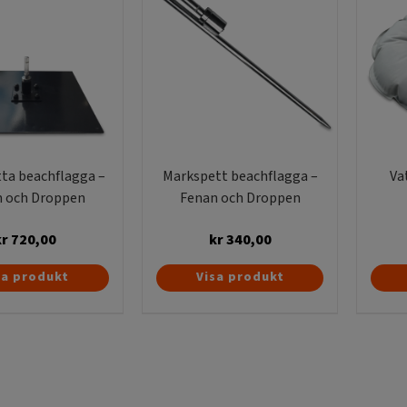
ta beachflagga –
Markspett beachflagga –
Va
 och Droppen
Fenan och Droppen
kr
720,00
kr
340,00
sa produkt
Visa produkt