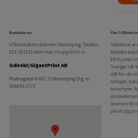
Kontakta oss
Om G-Direkt.se
Vi finns bakom skärmen i Norrköping. Telefon
Gdirekt.se är 
011-251515 eller mail
info@gdirekt.se
beställa expom
Ett tryckeri 
Gdirekt/GigantPrint AB
Sverige. Vår 
står för vår h
Platinagatan 6 602 23 Norrköping Org. nr:
rolluper, band
556630-2773
broschyrer, fo
produktionen
leverans till r
på
info@gdir