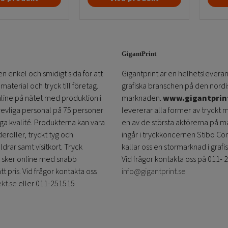
här
produkten
har
flera
GigantPrint
varianter.
De
en enkel och smidigt sida för att
Gigantprint är en helhetsleveran
olika
aterial och tryck till företag.
grafiska branschen på den nordi
alternativen
online på nätet med produktion i
marknaden.
www.gigantprin
kan
trevliga personal på 75 personer
levererar alla former av tryckt 
väljas
öga kvalité. Produkterna kan vara
en av de största aktörerna på m
på
eroller, tryckt tyg och
ingår i tryckkoncernen Stibo C
produktsidan
ldrar samt visitkort. Tryck
kallar oss en stormarknad i grafi
 sker online med snabb
Vid frågor kontakta oss på 011- 
ätt pris. Vid frågor kontakta oss
info@gigantprint.se
ekt.se
eller 011-251515