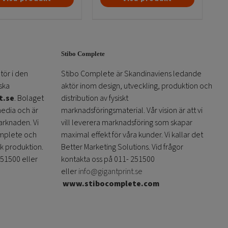
här
här
produkten
produkten
har
har
flera
flera
Stibo Complete
varianter.
varianter.
De
De
tör i den
Stibo Complete är Skandinaviens ledande
olika
olika
ska
aktör inom design, utveckling, produktion och
alternativen
alternativen
t.se
. Bolaget
distribution av fysiskt
kan
kan
media och är
marknadsföringsmaterial. Vår vision är att vi
väljas
väljas
arknaden. Vi
vill leverera marknadsföring som skapar
på
på
omplete och
maximal effekt för våra kunder. Vi kallar det
produktsidan
produktsidan
sk produktion.
Better Marketing Solutions. Vid frågor
251500 eller
kontakta oss på 011- 251500
eller
info@gigantprint.se
www.stibocomplete.com