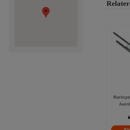
Relate
Markspe
Aven
Vi