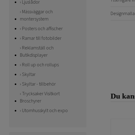
Ytterligare 
Ljuslådor
Mässväggar och
Designmalla
montersystem
Posters och affischer
Ramar till fotobilder
Reklamställ och
Butikdisplayer
Roll up och rollups
Skyltar
Skyltar - tillbehör
Trycksaker Visitkort
Du kans
Broschyrer
Utomhusskylt och expo