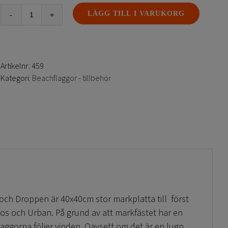
LÄGG TILL I VARUKORG
Markplatta
beachflagga
-
Fenan
Artikelnr:
459
och
Kategori:
Beachflaggor - tillbehör
Droppen
mängd
ch Droppen är 40x40cm stor markplatta till först
os och Urban. På grund av att markfästet har en
aggorna följer vinden. Oavsett om det är en lugn