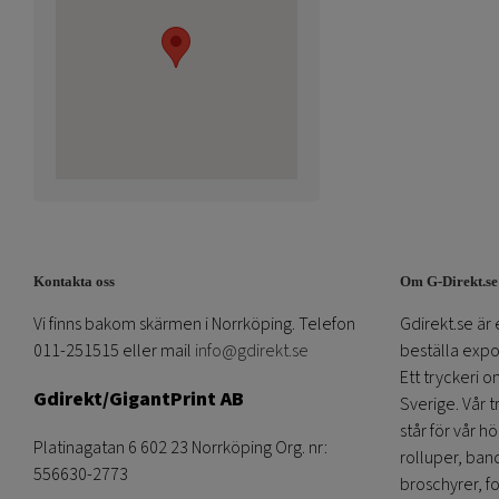
Kontakta oss
Om G-Direkt.se
Vi finns bakom skärmen i Norrköping. Telefon
Gdirekt.se är 
011-251515 eller mail
info@gdirekt.se
beställa expom
Ett tryckeri 
Gdirekt/GigantPrint AB
Sverige. Vår 
står för vår h
Platinagatan 6 602 23 Norrköping Org. nr:
rolluper, band
556630-2773
broschyrer, fo