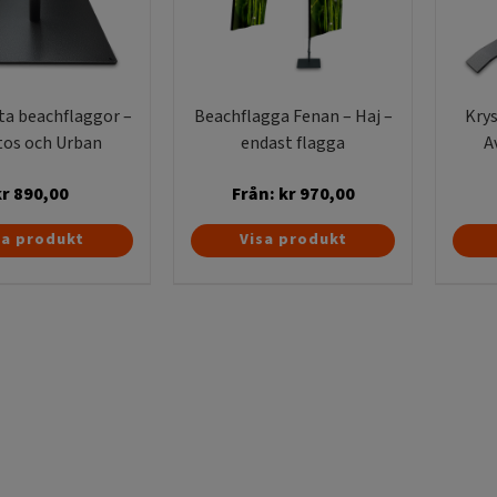
ta beachflaggor –
Beachflagga Fenan – Haj –
Krys
tos och Urban
endast flagga
A
kr
890,00
Från:
kr
970,00
Den
sa produkt
Visa produkt
här
produkten
har
flera
varianter.
De
olika
alternativen
kan