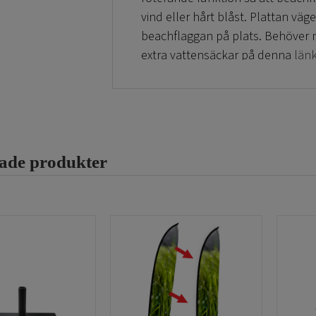
vind eller hårt blåst. Plattan väge
beachflaggan på plats. Behöver ma
extra vattensäckar på denna
länk
sker snabbt. Vi är billiga på mark
Behöver Ni köpa beachflaggor så 
och flaggo
r.
rade produkter
Behöver Ni andra tillbehör som 