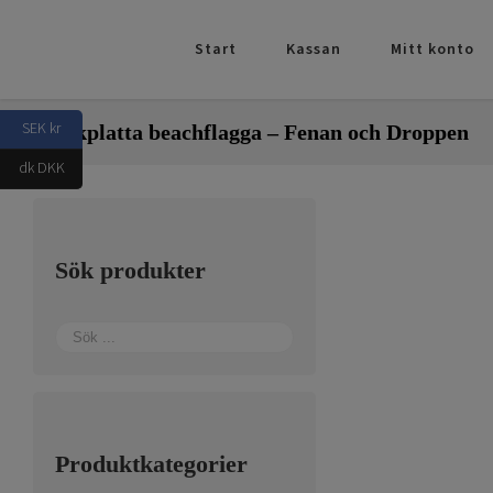
Fortsätt
till
Start
Kassan
Mitt konto
innehållet
SEK kr
Markplatta beachflagga – Fenan och Droppen
dk DKK
Sök produkter
Produktkategorier