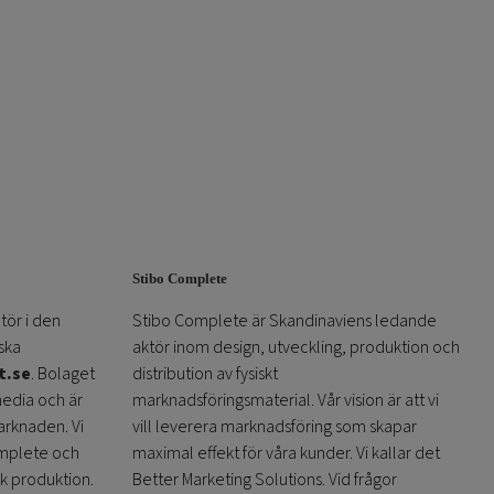
väljas
på
produktsidan
Stibo Complete
tör i den
Stibo Complete är Skandinaviens ledande
ska
aktör inom design, utveckling, produktion och
t.se
. Bolaget
distribution av fysiskt
media och är
marknadsföringsmaterial. Vår vision är att vi
arknaden. Vi
vill leverera marknadsföring som skapar
omplete och
maximal effekt för våra kunder. Vi kallar det
sk produktion.
Better Marketing Solutions. Vid frågor