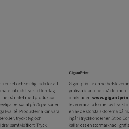
väljas
på
produktsidan
GigantPrint
en enkel och smidigt sida för att
Gigantprint är en helhetsleveran
aterial och tryck till företag.
grafiska branschen på den nordi
online på nätet med produktion i
marknaden.
www.gigantprin
trevliga personal på 75 personer
levererar alla former av tryckt 
öga kvalité. Produkterna kan vara
en av de största aktörerna på m
eroller, tryckt tyg och
ingår i tryckkoncernen Stibo C
ldrar samt visitkort. Tryck
kallar oss en stormarknad i grafi