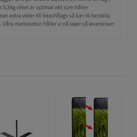
r 5,3kg vilket är optimal vikt som håller
n extra vikter till beachflags så kan Ni beställa
.
Våra markplattor håller vi på lager så leveransen
plattor och kvalitén är hög och designen är bra.
finner Ni dem under vår kategori
Beachflaggor
finns vårt moderbolag
GigantPrint
!