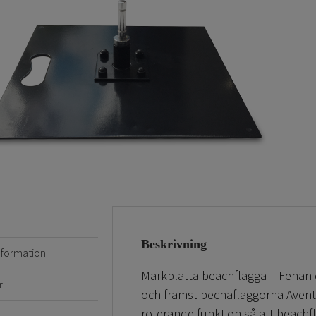
Beskrivning
information
Markplatta beachflagga – Fenan o
r
och främst bechaflaggorna Avent
roterande funktion så att beachfl