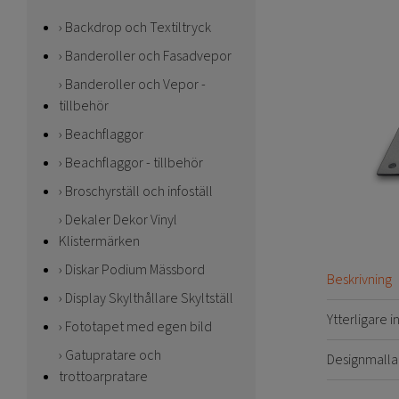
Backdrop och Textiltryck
Banderoller och Fasadvepor
Banderoller och Vepor -
tillbehör
Beachflaggor
Beachflaggor - tillbehör
Broschyrställ och infoställ
Dekaler Dekor Vinyl
Klistermärken
Diskar Podium Mässbord
Beskrivning
Display Skylthållare Skyltställ
Ytterligare 
Fototapet med egen bild
Gatupratare och
Designmalla
trottoarpratare