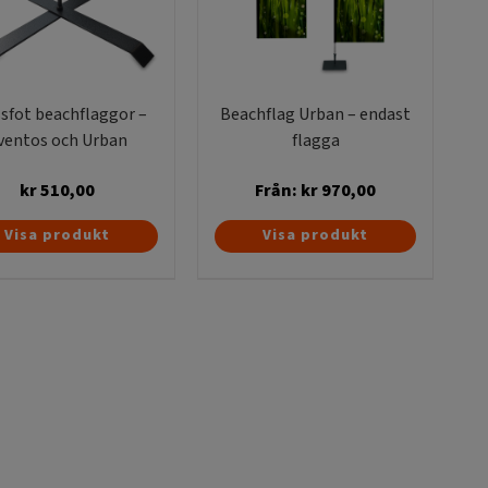
sfot beachflaggor –
Beachflag Urban – endast
ventos och Urban
flagga
kr
510,00
Från:
kr
970,00
Den
Visa produkt
Visa produkt
här
produkten
har
flera
varianter.
De
olika
alternativen
kan