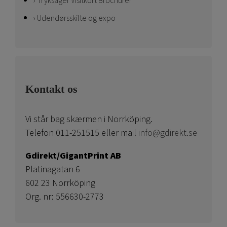
Tryksager Visitkort Brochurer
Udendørsskilte og expo
Kontakt os
Vi står bag skærmen i Norrköping.
Telefon 011-251515 eller mail
info@gdirekt.se
Gdirekt/GigantPrint AB
Platinagatan 6
602 23 Norrköping
Org. nr: 556630-2773