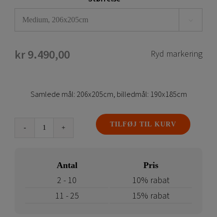

kr
9.490,00
Ryd markering
Samlede mål: 206x205cm, billedmål: 190x185cm
TILFØJ TIL KURV
Bannerstativ
–
EXL
Antal
Pris
Event
2 - 10
10% rabat
antal
11 - 25
15% rabat