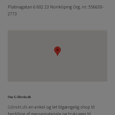
Platinagatan 6 602 23 Norrköping Org. nr: 556630-
2773
Om G-Direkt.dk
Gdirekt.dk
en enkel og let tilgængelig shop til
bestilling af messemateriale og tryksager til