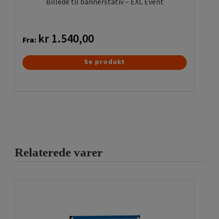
Billede til bannerstativ – EXL Event
kr
1.540,00
Fra:
Dette
Se produkt
vare
har
flere
varianter.
Mulighederne
kan
Relaterede varer
vælges
på
varesiden