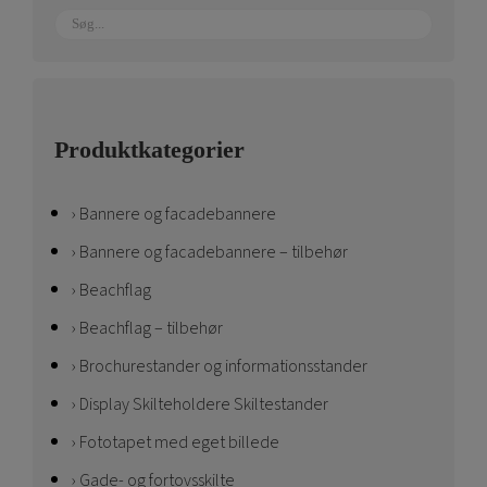
Produktkategorier
Bannere og facadebannere
Bannere og facadebannere – tilbehør
Beachflag
Beachflag – tilbehør
Brochurestander og informationsstander
Display Skilteholdere Skiltestander
Fototapet med eget billede
Gade- og fortovsskilte