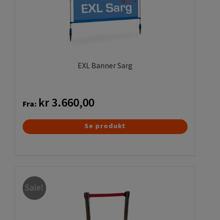
EXL Banner Sarg
kr
3.660,00
Fra:
Dette
Se produkt
vare
har
flere
varianter.
Sale!
Mulighederne
kan
vælges