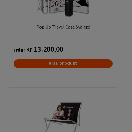
kan
väljas
på
produktsidan
Pop Up Travel Case Svängd
kr
13.200,00
Från:
Den
Visa produkt
här
produkten
har
flera
varianter.
De
olika
alternativen
kan