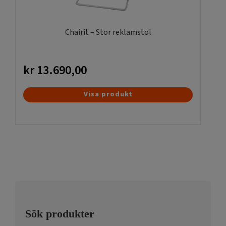
väljas
på
produktsidan
Chairit – Stor reklamstol
kr
13.690,00
Visa produkt
Sök produkter