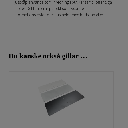
ljusskåp används som inredning i butiker samt i offentliga
miljöer. Det fungerar perfekt som lysande
informationstavlor eller ljustavlor med budskap eller
reklam. Oavsett så blir resultatet med mycket hög
upplösning på både foto och text. LED skyltar är
reklamskyltar som syns bäst och visar därefter motivet
hela tiden jämför mot en skärm. Låg strömförbrukning är
en fördel och samtidigt behövs ingen elektriker för
installation. Dessa ljuslådor är belysta från sidorna och
Du kanske också gillar …
ger ett mycket fint sken över hela bilden. Själva bilden är av
ett backlight tyg med gummilist som är mycket enkel att
byta. Ljuslåda Ljusskylt LED finns på lager! Kontakta oss
vid frågor! Vi har lång erfarenhet och projektledarna ger
goda råd.
Flera varianter finns:
Om Ni vill att ljuslådan skall stå på golv finns fötter att
beställa till:
https://www.gdirekt.se/produkt/fotter-
till-ljuslador/