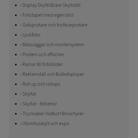
Display Skylthållare Skyltställ
Fototapet med egen bild
Gatupratare och trottoarpratare
Ljuslådor
Mässväggar och montersystem
Posters och affischer
Ramar till fotobilder
Reklamställ och Butikdisplayer
Roll up och rollups
Skyltar
Skyltar - tillbehör
Trycksaker Visitkort Broschyrer
Utomhusskylt och expo