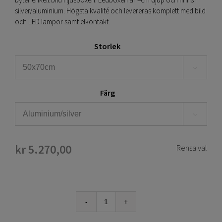
byter enkelt bild i ljusboxen. Ledboxen är 4cm djup och finns i
silver/aluminium. Högsta kvalité och levereras komplett med bild
och LED lampor samt elkontakt.
Storlek

Färg

kr
5.270,00
Rensa val
Ljuslåda
Ljusskylt