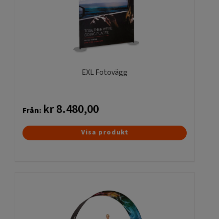
EXL Fotovägg
kr
8.480,00
Från:
Den
Visa produkt
här
produkten
har
flera
varianter.
De
olika