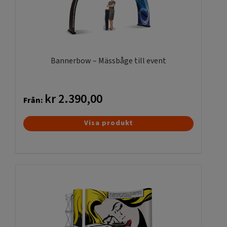
alternativen
kan
väljas
på
produktsidan
Bannerbow – Mässbåge till event
kr
2.390,00
Från:
Den
Visa produkt
här
produkten
har
flera
varianter.
De
olika
alternativen