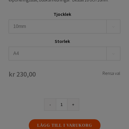
exponeringsställ, butiksinredningar. Beställ 10 och 16mm.
Tjocklek

Storlek

kr
230,00
Rensa val
Re-
board®
skylt
LÄGG TILL I VARUKORG
mängd