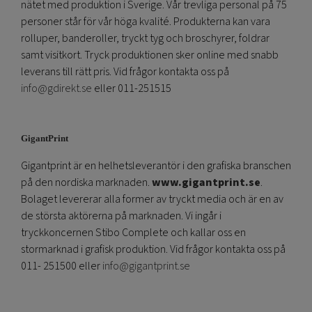
nätet med produktion i Sverige. Vår trevliga personal på 75
personer står för vår höga kvalité. Produkterna kan vara
rolluper, banderoller, tryckt tyg och broschyrer, foldrar
samt visitkort. Tryck produktionen sker online med snabb
leverans till rätt pris. Vid frågor kontakta oss på
info@gdirekt.se
eller 011-251515
GigantPrint
Gigantprint är en helhetsleverantör i den grafiska branschen
på den nordiska marknaden.
www.gigantprint.se
.
Bolaget levererar alla former av tryckt media och är en av
de största aktörerna på marknaden. Vi ingår i
tryckkoncernen Stibo Complete och kallar oss en
stormarknad i grafisk produktion. Vid frågor kontakta oss på
011- 251500 eller
info@gigantprint.se