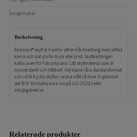
Designmallar
Beskrivning
Re-board® skylt är framför allt en hård kartong med räfflad
kärna och slät yta för tryck eller print. Skyltkartongen
kallas även för Falconboard. Lätt skyltmaterial som är
mycket starkt och hållbart. Välj bland våra standardformat
och vill Ni trycka skyltar i andra mått så löser Vi självklart
det åt Er. Kontakta bara oss på o11-251515 eller
info@gdirekt.se.
En Re-board® skylt i kartong används som butiksskyltar
och inredning i butiker samt att profilera varumärken. Man
får en naturkänsla på skyltan och det är också helt rätt.
Maskinerna har miljövänlig färg och dessa återvinner man
som vanligt papper.
Relaterade produkter