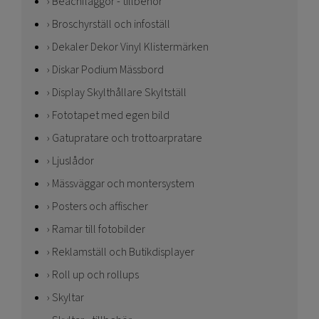
Beachflaggor - tillbehör
Broschyrställ och infoställ
Dekaler Dekor Vinyl Klistermärken
Diskar Podium Mässbord
Display Skylthållare Skyltställ
Fototapet med egen bild
Gatupratare och trottoarpratare
Ljuslådor
Mässväggar och montersystem
Posters och affischer
Ramar till fotobilder
Reklamställ och Butikdisplayer
Roll up och rollups
Skyltar