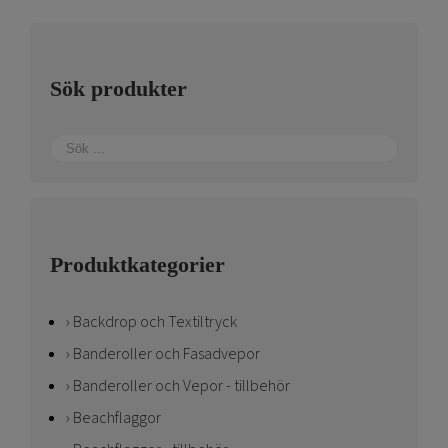
olika
alternativen
kan
Sök produkter
väljas
på
produktsidan
Produktkategorier
Backdrop och Textiltryck
Banderoller och Fasadvepor
Banderoller och Vepor - tillbehör
Beachflaggor