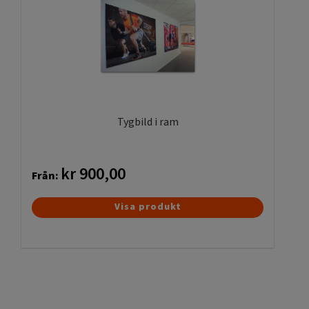
De
olika
alternativen
kan
väljas
på
produktsidan
Tygbild i ram
kr
900,00
Från:
Den
Visa produkt
här
produkten
har
flera
varianter.
De