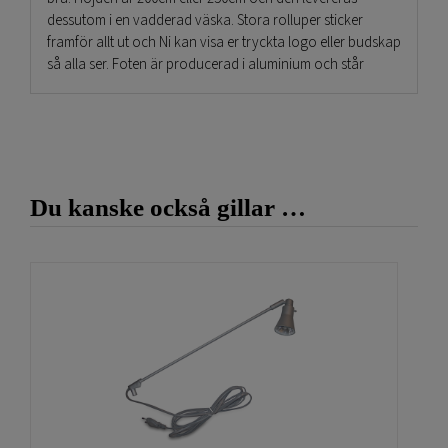
dessutom i en vadderad väska. Stora rolluper sticker
framför allt ut och Ni kan visa er tryckta logo eller budskap
så alla ser. Foten är producerad i aluminium och står
stadigt.
Att köpa en stor och bred rollup gör att Ni får en hel
mässvägg eller vepa som man enkelt dra upp och ner.
Beställ till belysning
till dessa produkter så lyser Ni upp
rollupens budskap. Man kan använda dessa stora och
Du kanske också gillar …
breda rollups till fotoväggar och till pressväggar. Stor
Rollup Mega XL är extremt enkla ställ upp! Dra upp den på
några sekunder och vips så har Ni en loggovägg som ett
exempel. Smart vid premiärer och visningar där folk ska
fotografera sig med en bakgrundsvägg med en tryckt
vepa i färg eller svartvitt.
Slutligen, lycka till med Er gigantiska rollup!