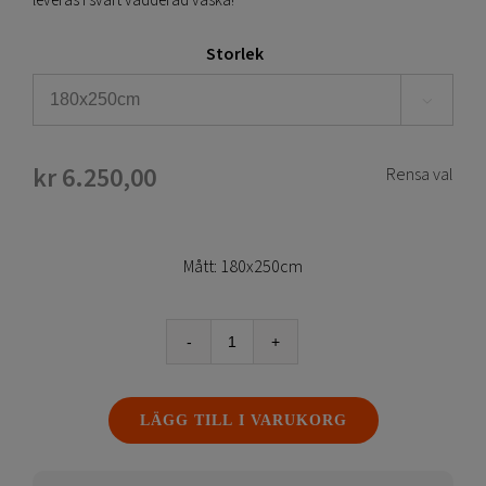
leveras i svart vadderad väska!
Storlek

kr
6.250,00
Rensa val
Mått: 180x250cm
Stor
Rollup
Mega
LÄGG TILL I VARUKORG
XL
mängd