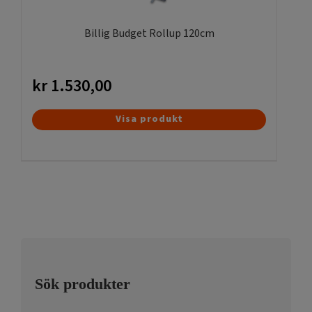
på
produktsidan
Billig Budget Rollup 120cm
kr
1.530,00
Visa produkt
Sök produkter