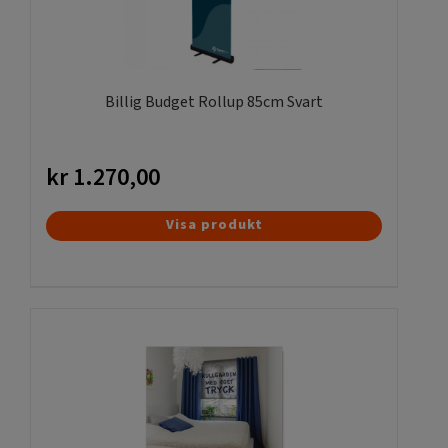
kan
väljas
på
produktsidan
Billig Budget Rollup 85cm Svart
kr
1.270,00
Visa produkt