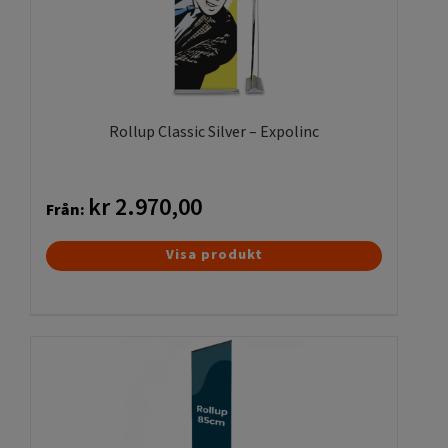
Rollup Classic Silver – Expolinc
kr
2.970,00
Från:
Den
Visa produkt
här
produkten
har
flera
varianter.
De
olika
alternativen