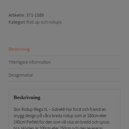
Artikelnr:
371-1089
Kategori:
Roll up och rollups
Beskrivning
Ytterligare information
Designmallar
Beskrivning
Stor Rollup Mega XL – Gdirekt! Har först och främst en
snygg design på våra breda rollup som är 180cm eller
240cm! Perfekt för den som vill visa sin bredd och synas
bra. Höjden är 200cm eller 250cm och den levereras