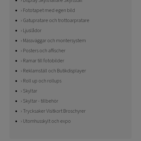
Display Skylthållare Skyltställ
Fototapet med egen bild
Gatupratare och trottoarpratare
Ljuslådor
Mässväggar och montersystem
Posters och affischer
Ramar till fotobilder
Reklamställ och Butikdisplayer
Roll up och rollups
Skyltar
Skyltar - tillbehör
Trycksaker Visitkort Broschyrer
Utomhusskylt och expo