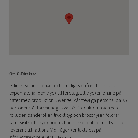
Om G-Direkt.se
Gdirekt.se är en enkel och smidigt sida för att beställa
expomaterial och tryck till företag. Ett tryckeri online på
nätet med produktion i Sverige. Vår trevliga personal på 75
personer står för vår höga kvalité. Produkterna kan vara
rolluper, banderoller, tryckt tyg och broschyrer, foldrar
samt visitkort. Tryck produktionen sker online med snabb
leverans till rätt pris. Vid frågor kontakta oss på
info@gdirekt.se
eller 011-251515