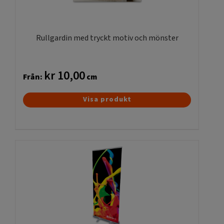
Rullgardin med tryckt motiv och mönster
kr
10,00
Från:
cm
Den
Visa produkt
här
produkten
har
flera
varianter.
De
olika
alternativen
kan
väljas