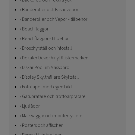
Banderoller och Fasadvepor
Banderoller och Vepor - tillbehör
Beachflaggor
Beachflaggor - tillbehör
Broschyrställ och infoställ
Dekaler Dekor Vinyl Klistermärken
Diskar Podium Mässbord
Display Skylthållare Skyltställ
Fototapet med egen bild
Gatupratare och trottoarpratare
Ljuslådor
Mässväggar och montersystem
Posters och affischer
Ramar till fotobilder