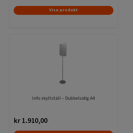
Den
Visa produkt
här
produkten
har
flera
varianter.
De
olika
alternativen
kan
väljas
på
produktsidan
Info skyltställ – Dubbelsidig A4
kr
1.910,00