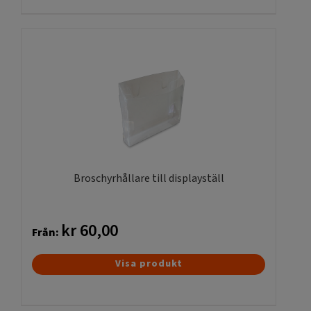
produkten
har
flera
varianter.
De
olika
alternativen
kan
väljas
på
produktsidan
Broschyrhållare till displayställ
kr
60,00
Från:
Den
Visa produkt
här
produkten