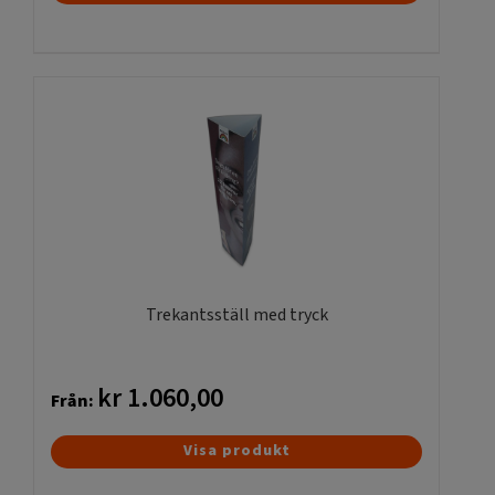
här
produkten
har
flera
varianter.
De
olika
alternativen
kan
väljas
på
produktsidan
Trekantsställ med tryck
kr
1.060,00
Från:
Den
Visa produkt
här