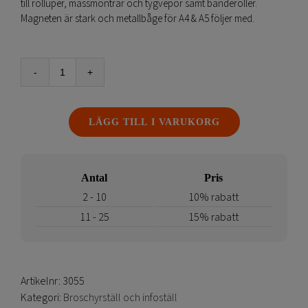
till rolluper, mässmontrar och tygvepor samt banderoller.
Magneten är stark och metallbåge för A4 & A5 följer med.
Broschyrhållare
A4/A5
magnet
LÄGG TILL I VARUKORG
mängd
Antal
Pris
2 - 10
10% rabatt
11 - 25
15% rabatt
Artikelnr:
3055
Kategori:
Broschyrställ och infoställ