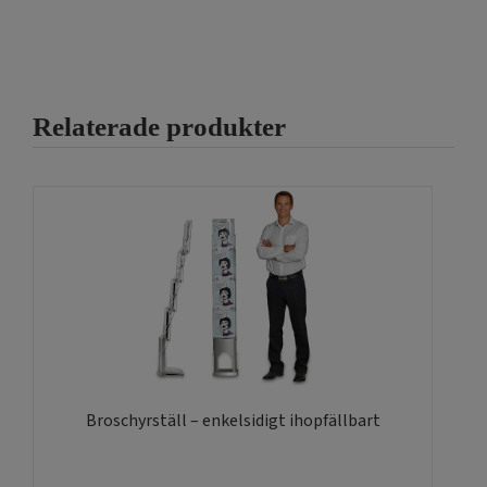
har
flera
varianter.
De
olika
Relaterade produkter
alternativen
kan
väljas
på
produktsidan
Broschyrställ – enkelsidigt ihopfällbart