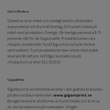
Om G-Direkt.se
Gdirekt.se är en enkel och smidigt sida för att beställa
expomaterial och tryck till företag. Ett tryckeri online på
nätet med produktion i Sverige. Vår trevliga personal på 75
personer står för vår höga kvalité. Produkterna kan vara
rolluper, banderoller, tryckt tyg och broschyrer, foldrar
samt visitkort. Tryck produktionen sker online med snabb
leverans till rätt pris. Vid frågor kontakta oss på
info@gdirekt.se
eller 011-251515
GigantPrint
Gigantprint är en helhetsleverantör i den grafiska branschen
på den nordiska marknaden.
www.gigantprint.se
.
Bolaget levererar alla former av tryckt media och är en av
de största aktörerna på marknaden. Vi ingår i