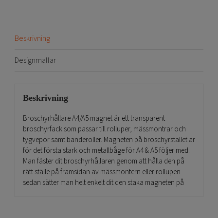
Beskrivning
Designmallar
Beskrivning
Broschyrhållare A4/A5 magnet är ett transparent
broschyrfack som passar till rolluper, mässmontrar och
tygvepor samt banderoller. Magneten på broschyrstället är
för det första stark och metallbåge för A4 & A5 följer med.
Man fäster dit broschyrhållaren genom att hålla den på
rätt ställe på framsidan av mässmontern eller rollupen
sedan sätter man helt enkelt dit den staka magneten på
baksidan. Ett billigt broschyrställ som man beställer enkelt.
Och Vi har även billiga rollups,
klicka här
.