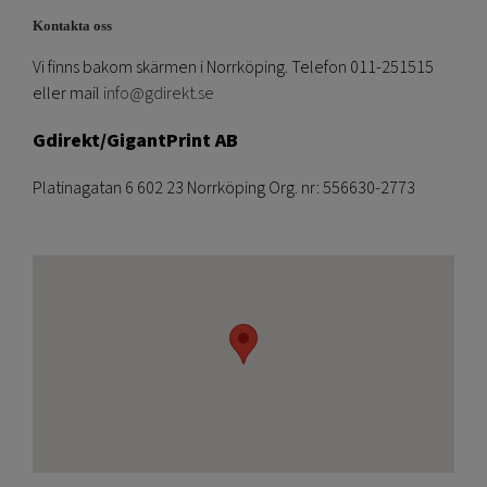
Kontakta oss
Vi finns bakom skärmen i Norrköping. Telefon 011-251515
eller mail
info@gdirekt.se
Gdirekt/GigantPrint AB
Platinagatan 6 602 23 Norrköping Org. nr: 556630-2773