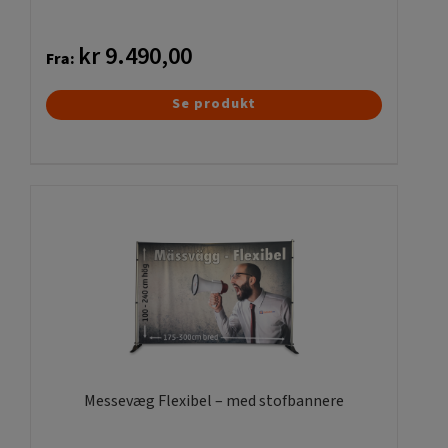
kr
9.490,00
Fra:
Dette
Se produkt
vare
har
flere
varianter.
Mulighederne
kan
vælges
på
varesiden
Messevæg Flexibel – med stofbannere