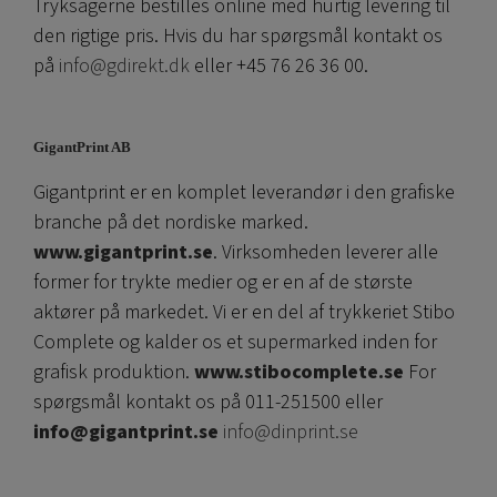
Tryksagerne bestilles online med hurtig levering til
den rigtige pris. Hvis du har spørgsmål kontakt os
på
info@gdirekt.dk
eller +45 76 26 36 00.
GigantPrint AB
Gigantprint er en komplet leverandør i den grafiske
branche på det nordiske marked.
www.gigantprint.se
. Virksomheden leverer alle
former for trykte medier og er en af ​​de største
aktører på markedet. Vi er en del af trykkeriet Stibo
Complete og kalder os et supermarked inden for
grafisk produktion.
www.stibocomplete.se
For
spørgsmål kontakt os på 011-251500 eller
info@gigantprint.se
info@dinprint.se