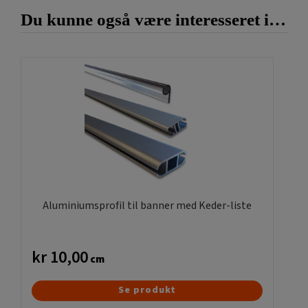
Du kunne også være interesseret i…
Aluminiumsprofil til banner med Keder-liste
kr
10,00
cm
Dette
Se produkt
vare