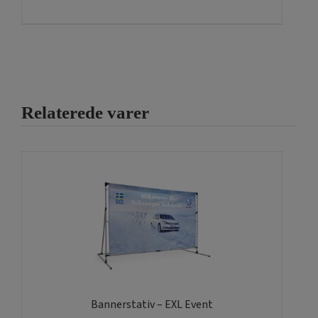
har
flere
varianter.
Mulighederne
kan
Relaterede varer
vælges
på
varesiden
Bannerstativ – EXL Event