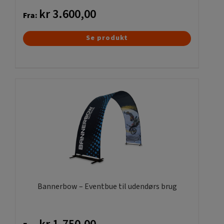
kr
3.600,00
Fra:
Dette
Se produkt
vare
har
flere
varianter.
Mulighederne
kan
vælges
på
varesiden
Bannerbow – Eventbue til udendørs brug