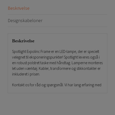
Beskrivelse
Designskabeloner
Beskrivelse
Spotlight Expolinc Frame er en LED-lampe, der er specielt
velegnet til eksponeringspunkter! Spotlight leveres også i
en robust polstret taske med håndtag. Lamperne monteres
let uden værktøj. Kabler, transformere og stikkontakter er
inkluderet i prisen.
Kontakt os for råd og spørgsmål. Vi har lang erfaring med
eksponering.
Endelig held og lykke med en strålende begivenhed!