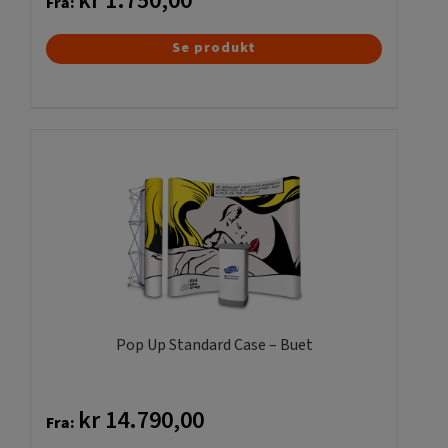
kr
1.750,00
Fra:
Dette
Se produkt
vare
har
flere
varianter.
Mulighederne
kan
vælges
på
varesiden
Pop Up Standard Case – Buet
kr
14.790,00
Fra: