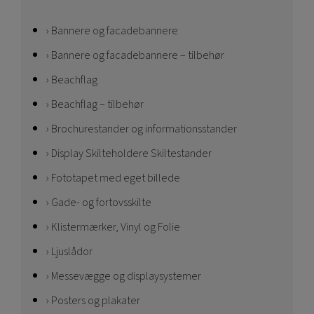
Bannere og facadebannere
Bannere og facadebannere – tilbehør
Beachflag
Beachflag – tilbehør
Brochurestander og informationsstander
Display Skilteholdere Skiltestander
Fototapet med eget billede
Gade- og fortovsskilte
Klistermærker, Vinyl og Folie
Ljuslådor
Messevægge og displaysystemer
Posters og plakater