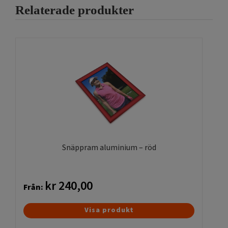
Relaterade produkter
alternativen
kan
väljas
på
produktsidan
Snäppram aluminium – röd
kr
240,00
Från:
Den
Visa produkt
här