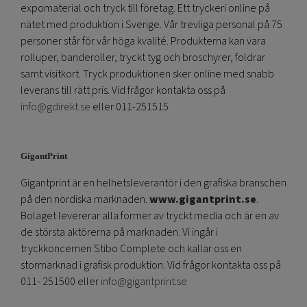
expomaterial och tryck till företag. Ett tryckeri online på
nätet med produktion i Sverige. Vår trevliga personal på 75
personer står för vår höga kvalité. Produkterna kan vara
rolluper, banderoller, tryckt tyg och broschyrer, foldrar
samt visitkort. Tryck produktionen sker online med snabb
leverans till rätt pris. Vid frågor kontakta oss på
info@gdirekt.se
eller 011-251515
GigantPrint
Gigantprint är en helhetsleverantör i den grafiska branschen
på den nordiska marknaden.
www.gigantprint.se
.
Bolaget levererar alla former av tryckt media och är en av
de största aktörerna på marknaden. Vi ingår i
tryckkoncernen Stibo Complete och kallar oss en
stormarknad i grafisk produktion. Vid frågor kontakta oss på
011- 251500 eller
info@gigantprint.se