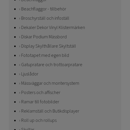
Beachflaggor - tillbehör
Broschyrställ och infoställ
Dekaler Dekor Vinyl Klistermärken
Diskar Podium Mässbord
Display Skylthållare Skyltställ
Fototapet med egen bild
Gatupratare och trottoarpratare
Ljuslådor
Mässväggar och montersystem
Posters och affischer
Ramar till fotobilder
Reklamställ och Butikdisplayer
Roll up och rollups
Skyltar