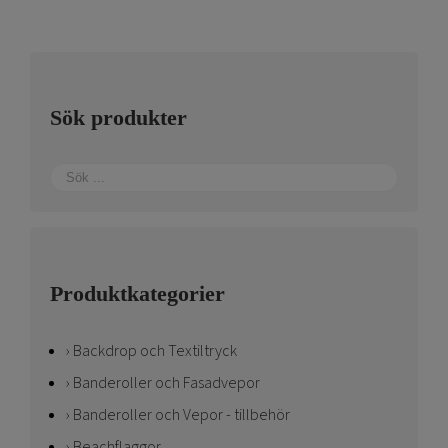
De
olika
alternativen
kan
Sök produkter
väljas
på
produktsidan
Produktkategorier
Backdrop och Textiltryck
Banderoller och Fasadvepor
Banderoller och Vepor - tillbehör
Beachflaggor