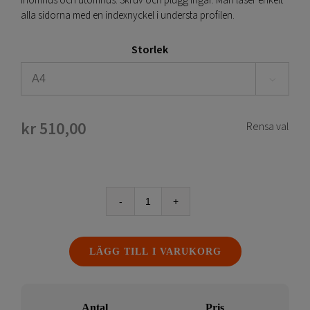
inomhus och utomhus. Skruv och plugg ingår. Man låser enkelt
alla sidorna med en indexnyckel i understa profilen.
Storlek

kr
510,00
Rensa val
Snäppram
låsbar
mängd
LÄGG TILL I VARUKORG
Antal
Pris