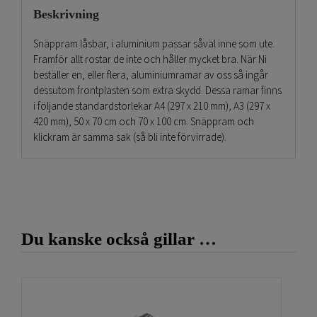
Beskrivning
Snäppram låsbar, i aluminium passar såväl inne som ute.
Framför allt rostar de inte och håller mycket bra. När Ni
beställer en, eller flera, aluminiumramar av oss så ingår
dessutom frontplasten som extra skydd. Dessa ramar finns
i följande standardstorlekar A4 (297 x 210 mm), A3 (297 x
420 mm), 50 x 70 cm och 70 x 100 cm. Snäppram och
klickram är samma sak (så bli inte förvirrade).
Snäppram låsbar med insexnyckel och skruv.
Man låser ramens alla sidor enkelt med en insexsnyckel
(sexkantsnyckel/Allen wrench/Allen key) på
understa profilen.
Du kanske också gillar …
Man monterar enkelt dessa aluminiumramar på väggen
eller andra konstruktioner, så som hyllor och inredning.
Det ingår dessutom fyra stycken skruvar och plugg.
Snäppkonstruktionen är mycket kraftig. Håller fast den