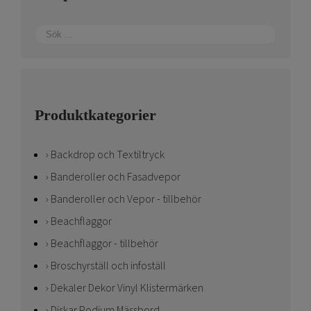
på
produktsidan
Produktkategorier
Backdrop och Textiltryck
Banderoller och Fasadvepor
Banderoller och Vepor - tillbehör
Beachflaggor
Beachflaggor - tillbehör
Broschyrställ och infoställ
Dekaler Dekor Vinyl Klistermärken
Diskar Podium Mässbord