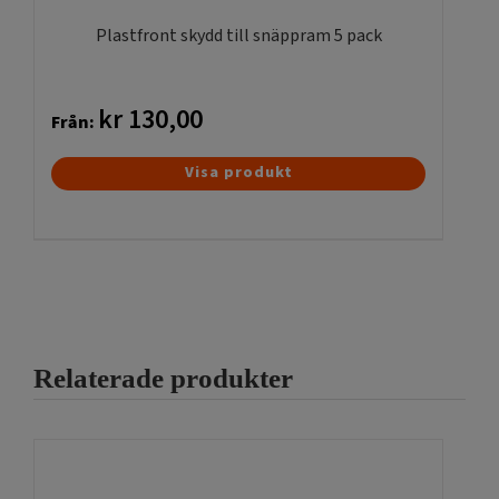
Plastfront skydd till snäppram 5 pack
Slutligen, se vad mer vi kan trycka på
Instagram
!
kr
130,00
Från:
Den
Visa produkt
här
produkten
har
flera
varianter.
De
olika
Relaterade produkter
alternativen
kan
väljas
på
produktsidan