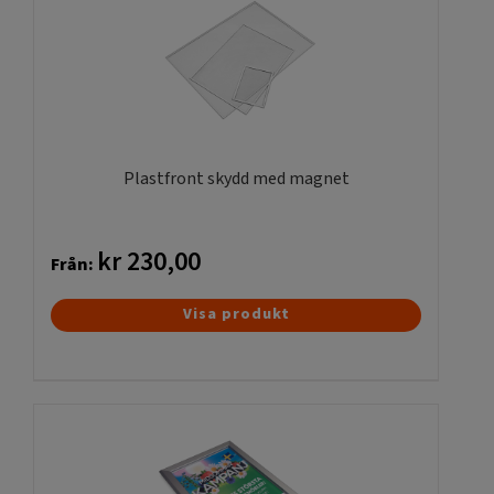
Plastfront skydd med magnet
kr
230,00
Från:
Den
Visa produkt
här
produkten
har
flera
varianter.
De