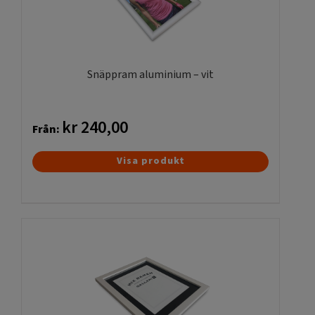
kan
väljas
på
produktsidan
Snäppram aluminium – vit
kr
240,00
Från:
Den
Visa produkt
här
produkten
har
flera
varianter.
De
olika
alternativen
kan