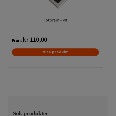
väljas
på
produktsidan
Fotoram – vit
kr
110,00
Från:
Den
Visa produkt
här
produkten
har
flera
varianter.
De
olika
alternativen
kan
Sök produkter
väljas