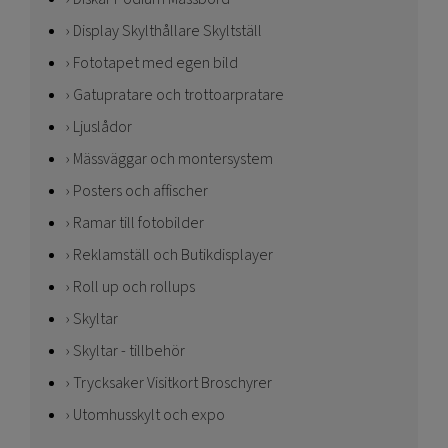
Display Skylthållare Skyltställ
Fototapet med egen bild
Gatupratare och trottoarpratare
Ljuslådor
Mässväggar och montersystem
Posters och affischer
Ramar till fotobilder
Reklamställ och Butikdisplayer
Roll up och rollups
Skyltar
Skyltar - tillbehör
Trycksaker Visitkort Broschyrer
Utomhusskylt och expo