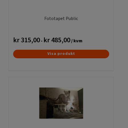
Fototapet Public
kr
315,00
kr
485,00
-
/ kvm
Den
Visa produkt
här
produkten
har
flera
varianter.
De
olika
alternativen
kan
väljas