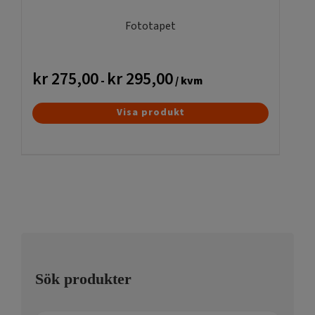
på
produktsidan
Fototapet
kr
275,00
kr
295,00
-
/ kvm
Den
Visa produkt
här
produkten
har
flera
varianter.
De
olika
alternativen
kan
Sök produkter
väljas
på
produktsidan