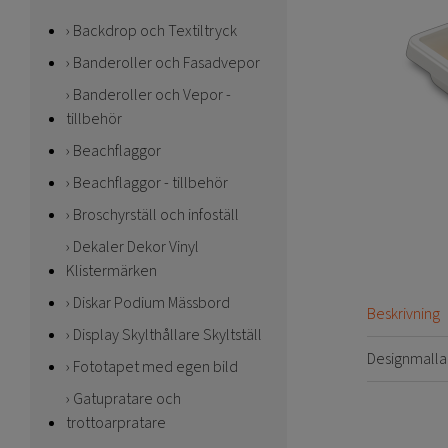
Backdrop och Textiltryck
Banderoller och Fasadvepor
Banderoller och Vepor -
tillbehör
Beachflaggor
Beachflaggor - tillbehör
Broschyrställ och infoställ
Dekaler Dekor Vinyl
Klistermärken
Diskar Podium Mässbord
Beskrivning
Display Skylthållare Skyltställ
Designmalla
Fototapet med egen bild
Gatupratare och
trottoarpratare