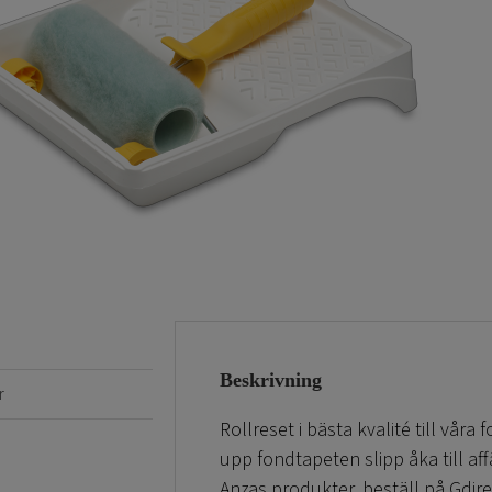
Beskrivning
r
Rollreset i bästa kvalité till våra
upp fondtapeten slipp åka till af
Anzas produkter, beställ på Gdire