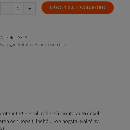
LÄGG TILL I VARUKORG
Rollerset
mängd
Artikelnr:
3312
Kategori:
Fototapet med egen bild
 fototapeter! Beställ roller så monterar Ni enkelt
fären och köpa tillbehör. Köp högsta kvalité av
kt.