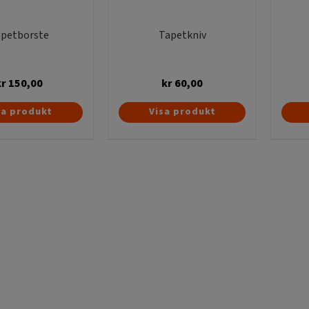
petborste
Tapetkniv
kr
150,00
kr
60,00
sa produkt
Visa produkt