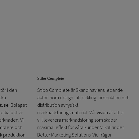
Stibo Complete
tör i den
Stibo Complete är Skandinaviens ledande
ska
aktör inom design, utveckling, produktion och
t.se
. Bolaget
distribution av fysiskt
media och är
marknadsföringsmaterial. Vår vision är att vi
arknaden. Vi
vill leverera marknadsföring som skapar
omplete och
maximal effekt för våra kunder. Vi kallar det
sk produktion.
Better Marketing Solutions. Vid frågor