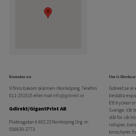
Kontakta oss
Om G-Direkt.se
Vi finns bakom skärmen i Norrköping. Telefon
Gdirekt.se är 
011-251515 eller mail
info@gdirekt.se
beställa expom
Ett tryckeri 
Gdirekt/GigantPrint AB
Sverige. Vår 
står för vår h
Platinagatan 6 602 23 Norrköping Org. nr:
rolluper, band
556630-2773
broschyrer, fo