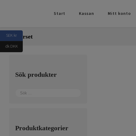
Fortsätt
till
Start
Kassan
Mitt konto
innehållet
SEK kr
Rollerset
dk DKK
Sök produkter
Produktkategorier