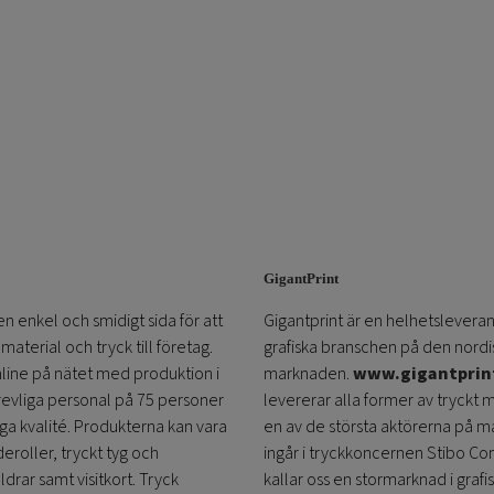
GigantPrint
en enkel och smidigt sida för att
Gigantprint är en helhetsleveran
aterial och tryck till företag.
grafiska branschen på den nordi
online på nätet med produktion i
marknaden.
www.gigantprin
trevliga personal på 75 personer
levererar alla former av tryckt 
öga kvalité. Produkterna kan vara
en av de största aktörerna på m
eroller, tryckt tyg och
ingår i tryckkoncernen Stibo C
ldrar samt visitkort. Tryck
kallar oss en stormarknad i grafi