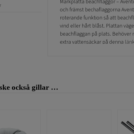
Markplatta beachflaggor – Avento
r
och främst bechaflaggorna Avent
roterande funktion så att beachfl
vind eller hårt blåst. Plattan väge
beachflaggan på plats. Behöver ma
extra vattensäckar på denna
länk
Markplatta beachflaggor – Avento
snabbt. Vi är billiga på markplatt
Behöver Ni köpa beachflaggor så 
och flaggor.
ke också gillar …