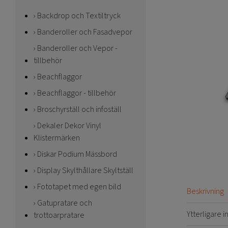
Backdrop och Textiltryck
Banderoller och Fasadvepor
Banderoller och Vepor -
tillbehör
Beachflaggor
Beachflaggor - tillbehör
Broschyrställ och infoställ
Dekaler Dekor Vinyl
Klistermärken
Diskar Podium Mässbord
Display Skylthållare Skyltställ
Fototapet med egen bild
Beskrivning
Gatupratare och
Ytterligare 
trottoarpratare