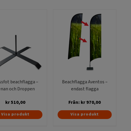
ssfot beachflagga –
Beachflagga Aventos –
enan och Droppen
endast flagga
kr
510,00
Från:
kr
970,00
Den
Visa produkt
Visa produkt
här
produkten