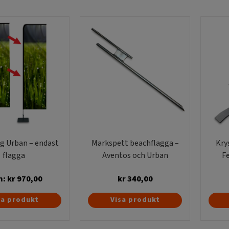
g Urban – endast
Markspett beachflagga –
Kry
flagga
Aventos och Urban
F
n:
kr
970,00
kr
340,00
Den
sa produkt
Visa produkt
här
produkten