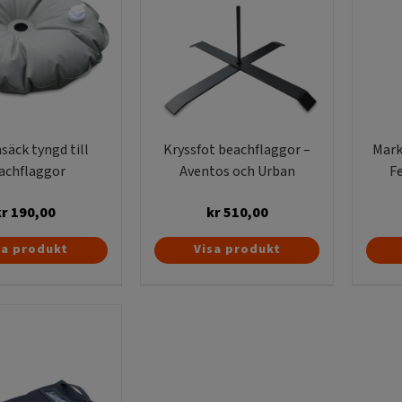
säck tyngd till
Kryssfot beachflaggor –
Mark
achflaggor
Aventos och Urban
F
kr
190,00
kr
510,00
sa produkt
Visa produkt