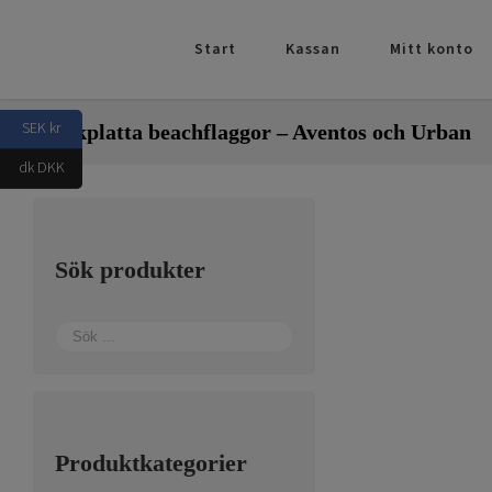
Fortsätt
till
Start
Kassan
Mitt konto
innehållet
SEK kr
Markplatta beachflaggor – Aventos och Urban
dk DKK
Sök produkter
Produktkategorier