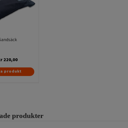
Sandsäck
kr
220,00
sa produkt
rade produkter