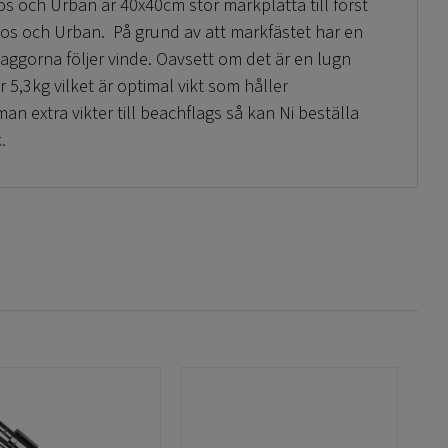
s och Urban är 40x40cm stor markplatta till först
os och Urban. På grund av att markfästet har en
aggorna följer vinde. Oavsett om det är en lugn
r 5,3kg vilket är optimal vikt som håller
n extra vikter till beachflags så kan Ni beställa
.
s och Urban håller vi på lager så leveransen sker
or och kvalitén är hög och designen är bra.
finner Ni dem under vår kategori
Beachflaggor