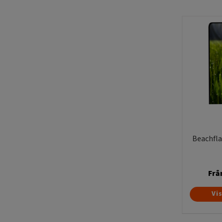
Beachfla
Frå
Vi