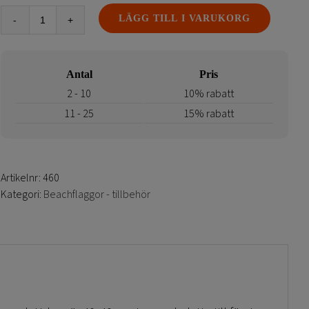
LÄGG TILL I VARUKORG
Markplatta
beachflaggor
-
Antal
Pris
Aventos
och
2 - 10
10% rabatt
Urban
11 - 25
15% rabatt
mängd
Artikelnr:
460
Kategori:
Beachflaggor - tillbehör