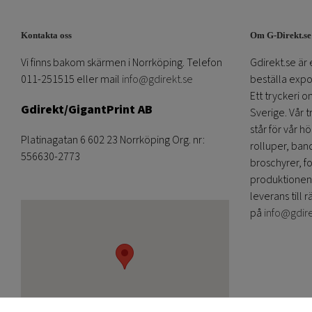
Kontakta oss
Om G-Direkt.se
Vi finns bakom skärmen i Norrköping. Telefon
Gdirekt.se är 
011-251515 eller mail
info@gdirekt.se
beställa expom
Ett tryckeri 
Gdirekt/GigantPrint AB
Sverige. Vår 
står för vår h
Platinagatan 6 602 23 Norrköping Org. nr:
rolluper, band
556630-2773
broschyrer, fo
produktionen
leverans till r
på
info@gdir