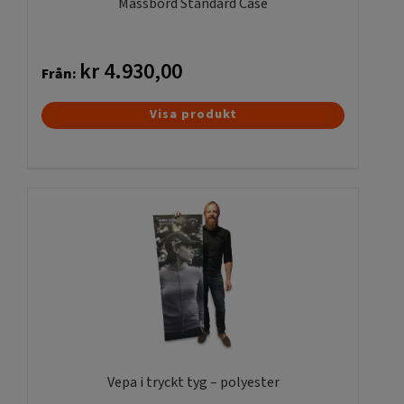
Mässbord Standard Case
kr
4.930,00
Från:
Den
Visa produkt
här
produkten
har
flera
varianter.
De
olika
alternativen
kan
väljas
på
produktsidan
Vepa i tryckt tyg – polyester