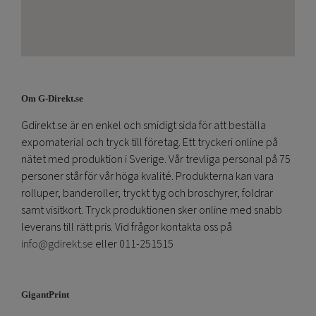
Om G-Direkt.se
Gdirekt.se är en enkel och smidigt sida för att beställa
expomaterial och tryck till företag. Ett tryckeri online på
nätet med produktion i Sverige. Vår trevliga personal på 75
personer står för vår höga kvalité. Produkterna kan vara
rolluper, banderoller, tryckt tyg och broschyrer, foldrar
samt visitkort. Tryck produktionen sker online med snabb
leverans till rätt pris. Vid frågor kontakta oss på
info@gdirekt.se
eller 011-251515
GigantPrint