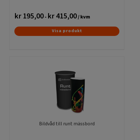
kr
195,00
kr
415,00
-
/ kvm
Den
Visa produkt
här
produkten
har
flera
varianter.
De
olika
alternativen
kan
väljas
på
produktsidan
Bildvåd till runt mässbord