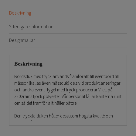
Beskrivning
Ytterligare information
Designmallar
Beskrivning
Bordsduk med tryck används framförallt till eventbord till
mässor (kallas även mässduk) dels vid produktlanseringar
och andra event. Tyget med tryck producerar Vi ett på
220grams tjock polyester. Vår personal fållar kanterna runt
om så det framför allt håller bättre.
Den tryckta duken håller dessutom högsta kvalité och
skärpa på texter, bilder och logos. Tygtrycket är även
brandklassat enligt standarden B1. Vi tillverkar Bordsduk