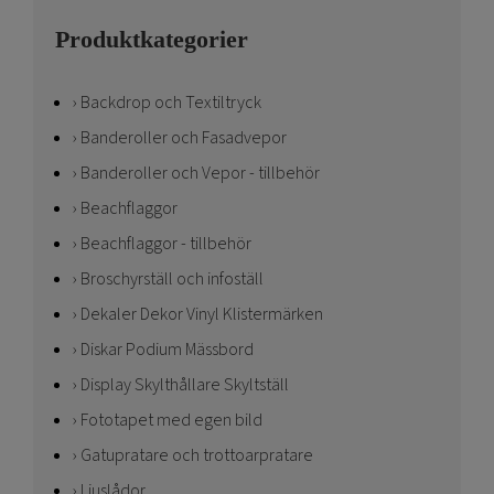
Produktkategorier
Backdrop och Textiltryck
Banderoller och Fasadvepor
Banderoller och Vepor - tillbehör
Beachflaggor
Beachflaggor - tillbehör
Broschyrställ och infoställ
Dekaler Dekor Vinyl Klistermärken
Diskar Podium Mässbord
Display Skylthållare Skyltställ
Fototapet med egen bild
Gatupratare och trottoarpratare
Ljuslådor