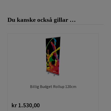
med tryck själva och trycket ingår i priset som kan
innehålla alla färger. Tryckt duk till bord är en bra detalj på
en fest, kalas eller bröllop. Smeknamnet heter printad duk
vilket helt enkelt är ett tyg med tryckta budskap och färger.
Du kanske också gillar …
Standardstorlekarnas mått är 220x120cm, 275x175cm och
300x200cm
Självklart finns fler modeller på bord och diskar,
klicka
här!
Självklart hjälper till med designen, kontakta
oss
info@gdirekt.se
eller ring 011-251515. Följ oss på
Instagram
Billig Budget Rollup 120cm
kr
1.530,00