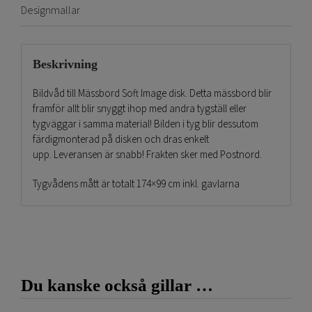
Designmallar
Beskrivning
Bildvåd till Mässbord Soft Image disk. Detta mässbord blir
framför allt blir snyggt ihop med andra tygställ eller
tygväggar i samma material! Bilden i tyg blir dessutom
färdigmonterad på disken och dras enkelt
upp. Leveransen är snabb! Frakten sker med Postnord.
Tygvådens mått är totalt 174×99 cm inkl. gavlarna
(37cm/st) och Ni kan ladda ner mallen nedan.
Kontakta oss vid frågor! Telefon 011-251515 eller
info@gdirekt.se
Du kanske också gillar …
Slutligen, lycka till med visningen! Ni kommer ge ett bra