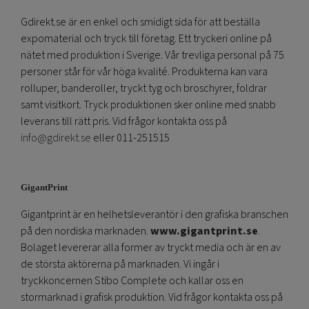
Gdirekt.se är en enkel och smidigt sida för att beställa
expomaterial och tryck till företag. Ett tryckeri online på
nätet med produktion i Sverige. Vår trevliga personal på 75
personer står för vår höga kvalité. Produkterna kan vara
rolluper, banderoller, tryckt tyg och broschyrer, foldrar
samt visitkort. Tryck produktionen sker online med snabb
leverans till rätt pris. Vid frågor kontakta oss på
info@gdirekt.se
eller 011-251515
GigantPrint
Gigantprint är en helhetsleverantör i den grafiska branschen
på den nordiska marknaden.
www.gigantprint.se
.
Bolaget levererar alla former av tryckt media och är en av
de största aktörerna på marknaden. Vi ingår i
tryckkoncernen Stibo Complete och kallar oss en
stormarknad i grafisk produktion. Vid frågor kontakta oss på