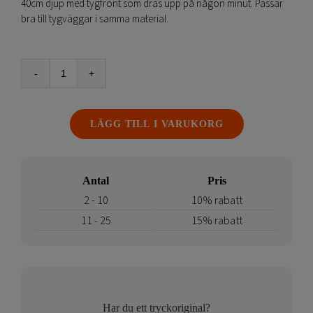
40cm djup med tygfront som dras upp på någon minut. Passar
bra till tygväggar i samma material.
Bildvåd
till
Mässbord
LÄGG TILL I VARUKORG
Soft
Image
disk
mängd
Antal
Pris
2 - 10
10% rabatt
11 - 25
15% rabatt
Har du ett tryckoriginal?