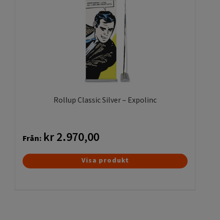
Rollup Classic Silver – Expolinc
kr
2.970,00
Från:
Den
Visa produkt
här
produkten
har
flera
varianter.