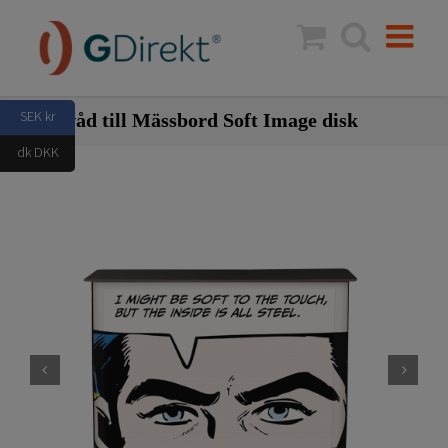
Fortsätt
till
innehållet
SEK kr
Bildvåd till Mässbord Soft Image disk
dk DKK