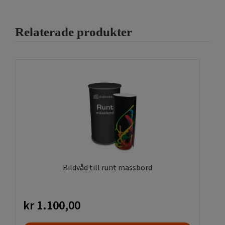
De
olika
Relaterade produkter
alternativen
kan
väljas
på
produktsidan
Bildvåd till runt mässbord
kr
1.100,00