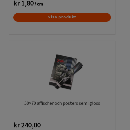
kr
1,80
/ cm
Den
Visa produkt
här
produkten
har
flera
varianter.
De
olika
alternativen
kan
väljas
på
produktsidan
50×70 affischer och posters semi gloss
kr
240,00