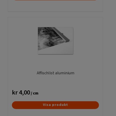
här
produkten
har
flera
varianter.
De
olika
alternativen
kan
väljas
på
produktsidan
Affischlist aluminium
kr
4,00
/ cm
Visa produkt