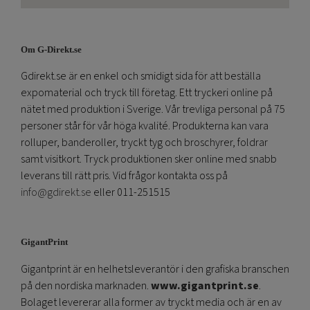
Om G-Direkt.se
Gdirekt.se är en enkel och smidigt sida för att beställa
expomaterial och tryck till företag. Ett tryckeri online på
nätet med produktion i Sverige. Vår trevliga personal på 75
personer står för vår höga kvalité. Produkterna kan vara
rolluper, banderoller, tryckt tyg och broschyrer, foldrar
samt visitkort. Tryck produktionen sker online med snabb
leverans till rätt pris. Vid frågor kontakta oss på
info@gdirekt.se
eller 011-251515
GigantPrint
Gigantprint är en helhetsleverantör i den grafiska branschen
på den nordiska marknaden.
www.gigantprint.se
.
Bolaget levererar alla former av tryckt media och är en av