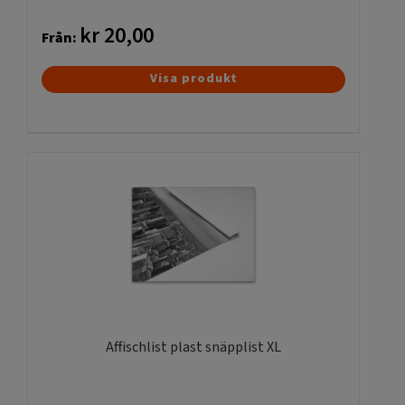
kr
20,00
Från:
Den
Visa produkt
här
produkten
har
flera
varianter.
De
olika
alternativen
kan
väljas
på
produktsidan
Affischlist plast snäpplist XL