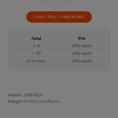
Affischlist
plast
snäpplist
LÄGG TILL I VARUKORG
mängd
Antal
Pris
3 - 6
10% rabatt
7 - 60
20% rabatt
61 or more
30% rabatt
Artikelnr:
5349-6014
Kategori:
Posters och affischer