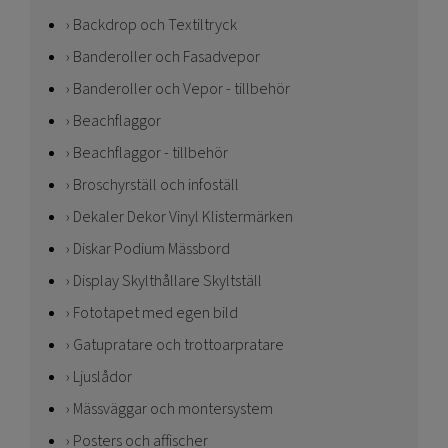
Backdrop och Textiltryck
Banderoller och Fasadvepor
Banderoller och Vepor - tillbehör
Beachflaggor
Beachflaggor - tillbehör
Broschyrställ och infoställ
Dekaler Dekor Vinyl Klistermärken
Diskar Podium Mässbord
Display Skylthållare Skyltställ
Fototapet med egen bild
Gatupratare och trottoarpratare
Ljuslådor
Mässväggar och montersystem
Posters och affischer