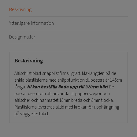
Beskrivning
Ytterligare information
Designmallar
Beskrivning
Affischlist plast snäpplist finns i grått. Maxlängden på de
enkla plastlisterna med snäppfunktion till posters är 145cm
långa.
Ni kan beställa ända upp till 320cm här!
De
passar dessutom att använda till pappersvepor och
affischer och har måttet 18mm breda och 8mm tjocka.
Plastlisterna levereras alltid med krokar för upphängning
på vägg eller taket.
Användningsområden är för tryckta affischer passar till
mässans väggar. Och följaktligen som butiksvepor som