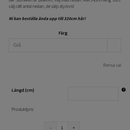
tak. Storleken är 18x8mm, välj mått nedan. Max 145cm lång. OBS
välj rätt antal nedan, de säljs styckvis!
Ni kan beställa ända upp till 320cm här!
Färg

Rensa val
Längd (cm)
Produktpris