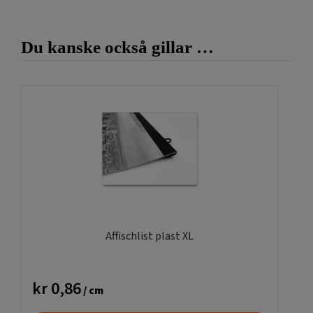
hänger från taket eller i köpcentrum. Affischlisterna blir
slutligen snygga att hänga veporna från tak vid
lanseringar av produkter eller en demonstration av nya
Du kanske också gillar …
varumärken. Och man kan använda våra jetsnabb för att
justera höjden.
Affischlist plast snäpplist i valfri längd
Alla våra lister finns i lager, med längder upp till 145cm cm i
grå färg.
Ni kan beställa ända upp till 320cm här!
Behöver Ni transparent affischlist till poster så finns de
här!
Affischlist plast XL
kr
0,86
/ cm