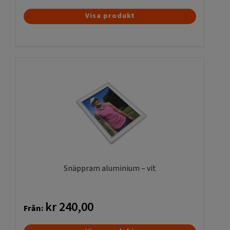
Visa produkt
Snäppram aluminium – vit
kr
240,00
Från:
Den