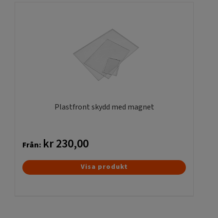
Plastfront skydd med magnet
kr
230,00
Från:
Den
Visa produkt
här
produkten
har
flera