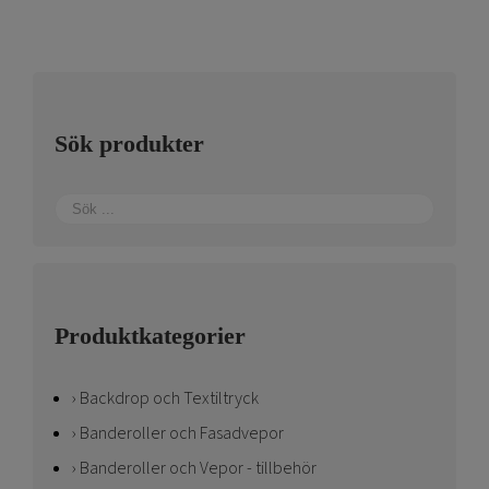
varianter.
De
olika
alternativen
kan
Sök produkter
väljas
på
produktsidan
Produktkategorier
Backdrop och Textiltryck
Banderoller och Fasadvepor
Banderoller och Vepor - tillbehör