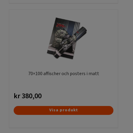
har
flera
varianter.
De
olika
alternativen
kan
väljas
på
produktsidan
70×100 affischer och posters i matt
kr
380,00
Visa produkt