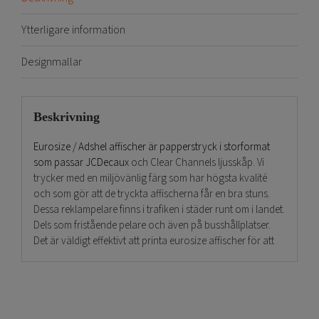
Ytterligare information
Designmallar
Beskrivning
Eurosize / Adshel affischer är papperstryck i storformat
som passar JCDecaux
och Clear Channels ljusskåp. Vi
trycker med en miljövänlig färg som har högsta kvalité
och som gör att de tryckta affischerna får en bra stuns.
Dessa reklampelare finns i trafiken i städer runt om i landet.
Dels som fristående pelare och även på busshållplatser.
Det är väldigt effektivt att printa eurosize affischer för att
nå ut till många köp. När Ni beställer eurosize affischer
eller Adshel affischer som de även kallas så levererar Vi
alltid i tid så. Vi ser till att era tryckta kampanjer kommer
fram i tid. Storleken är 118,5x175cm och passar i ramarna