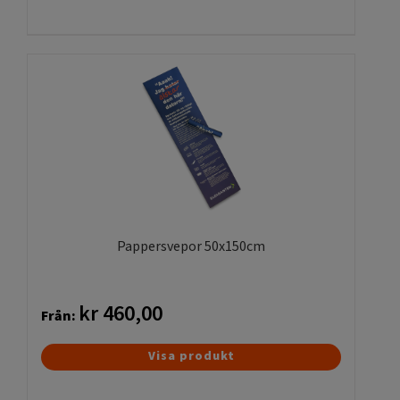
produkten
har
flera
varianter.
De
olika
alternativen
kan
väljas
på
produktsidan
Pappersvepor 50x150cm
kr
460,00
Från:
Den
Visa produkt
här
produkten