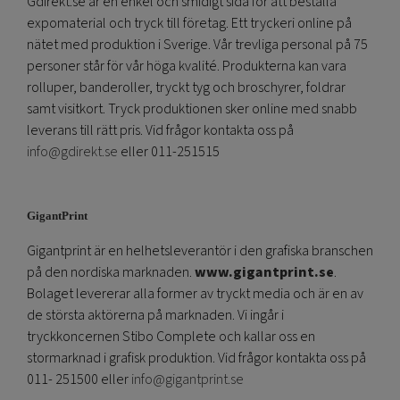
Gdirekt.se är en enkel och smidigt sida för att beställa
expomaterial och tryck till företag. Ett tryckeri online på
nätet med produktion i Sverige. Vår trevliga personal på 75
personer står för vår höga kvalité. Produkterna kan vara
rolluper, banderoller, tryckt tyg och broschyrer, foldrar
samt visitkort. Tryck produktionen sker online med snabb
leverans till rätt pris. Vid frågor kontakta oss på
info@gdirekt.se
eller 011-251515
GigantPrint
Gigantprint är en helhetsleverantör i den grafiska branschen
på den nordiska marknaden.
www.gigantprint.se
.
Bolaget levererar alla former av tryckt media och är en av
de största aktörerna på marknaden. Vi ingår i
tryckkoncernen Stibo Complete och kallar oss en
stormarknad i grafisk produktion. Vid frågor kontakta oss på
011- 251500 eller
info@gigantprint.se