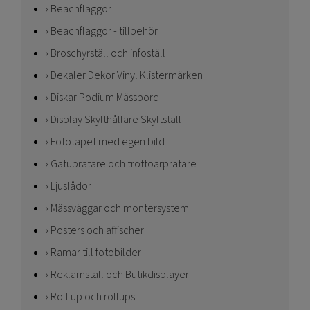
Beachflaggor
Beachflaggor - tillbehör
Broschyrställ och infoställ
Dekaler Dekor Vinyl Klistermärken
Diskar Podium Mässbord
Display Skylthållare Skyltställ
Fototapet med egen bild
Gatupratare och trottoarpratare
Ljuslådor
Mässväggar och montersystem
Posters och affischer
Ramar till fotobilder
Reklamställ och Butikdisplayer
Roll up och rollups