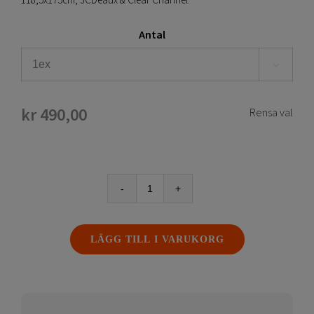
118,5x175cm, JCDeaux & Clear Channel.
Antal

kr
490,00
Rensa val
Eurosize
/
Adshel
LÄGG TILL I VARUKORG
affischer
mängd