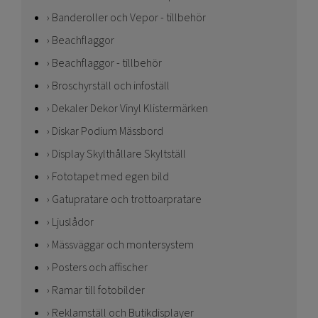
Banderoller och Vepor - tillbehör
Beachflaggor
Beachflaggor - tillbehör
Broschyrställ och infoställ
Dekaler Dekor Vinyl Klistermärken
Diskar Podium Mässbord
Display Skylthållare Skyltställ
Fototapet med egen bild
Gatupratare och trottoarpratare
Ljuslådor
Mässväggar och montersystem
Posters och affischer
Ramar till fotobilder
Reklamställ och Butikdisplayer