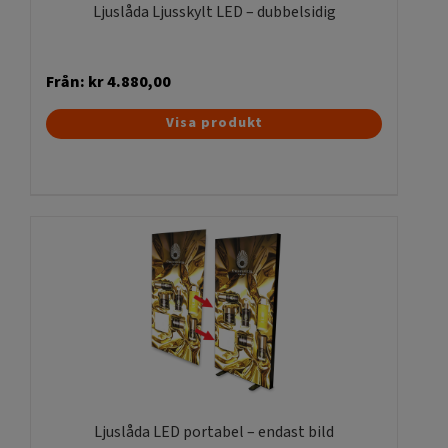
Ljuslåda Ljusskylt LED – dubbelsidig
Från:
kr
4.880,00
Den
Visa produkt
här
produkten
har
flera
varianter.
De
olika
alternativen
kan
väljas
på
produktsidan
Ljuslåda LED portabel – endast bild