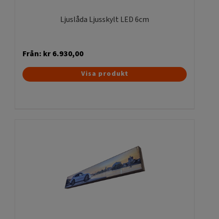
produktsidan
Ljuslåda Ljusskylt LED 6cm
Från:
kr
6.930,00
Den
Visa produkt
här
produkten
har
flera
varianter.
De
olika
alternativen
kan
väljas
på
produktsidan