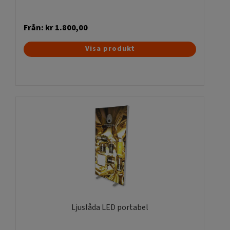
Från:
kr
1.800,00
Den
Visa produkt
här
produkten
har
flera
varianter.
De
olika
alternativen
kan
väljas
på
produktsidan
Ljuslåda LED portabel