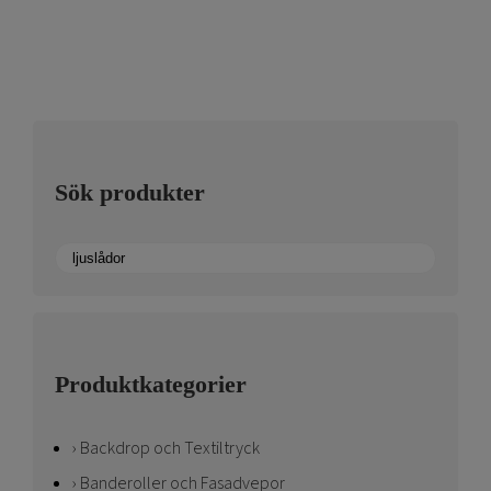
flera
varianter.
De
olika
alternativen
kan
väljas
Sök produkter
på
produktsidan
Produktkategorier
Backdrop och Textiltryck
Banderoller och Fasadvepor