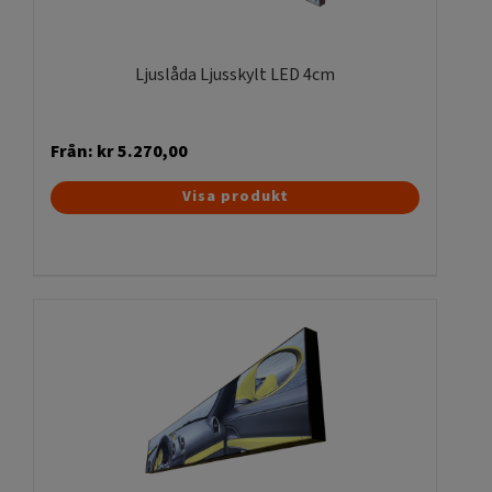
Ljuslåda Ljusskylt LED 4cm
Från:
kr
5.270,00
Den
Visa produkt
här
produkten
har
flera
varianter.
De
olika
alternativen
kan
väljas
på