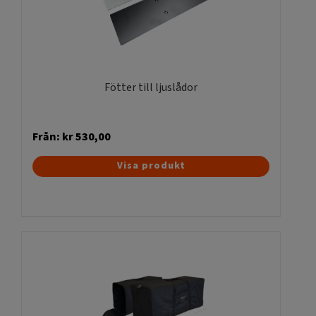
Fötter till ljuslådor
Från:
kr
530,00
Den
Visa produkt
här
produkten
har
flera
varianter.
De
olika
alternativen
kan