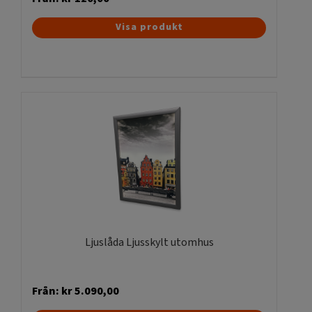
Den
Visa produkt
här
produkten
har
flera
varianter.
De
olika
alternativen
kan
väljas
på
produktsidan
Ljuslåda Ljusskylt utomhus
Från:
kr
5.090,00