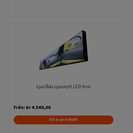
här
produkten
har
flera
varianter.
De
olika
alternativen
kan
väljas
på
produktsidan
Ljuslåda Ljusskylt LED 9cm
Från:
kr
4.560,00
Den
Visa produkt
här
produkten