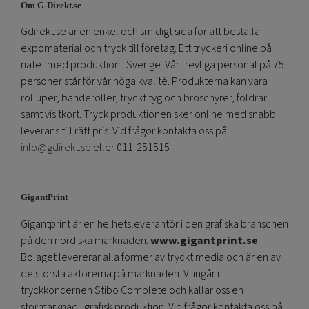
Om G-Direkt.se
Gdirekt.se är en enkel och smidigt sida för att beställa
expomaterial och tryck till företag. Ett tryckeri online på
nätet med produktion i Sverige. Vår trevliga personal på 75
personer står för vår höga kvalité. Produkterna kan vara
rolluper, banderoller, tryckt tyg och broschyrer, foldrar
samt visitkort. Tryck produktionen sker online med snabb
leverans till rätt pris. Vid frågor kontakta oss på
info@gdirekt.se
eller 011-251515
GigantPrint
Gigantprint är en helhetsleverantör i den grafiska branschen
på den nordiska marknaden.
www.gigantprint.se
.
Bolaget levererar alla former av tryckt media och är en av
de största aktörerna på marknaden. Vi ingår i
tryckkoncernen Stibo Complete och kallar oss en
stormarknad i grafisk produktion. Vid frågor kontakta oss på