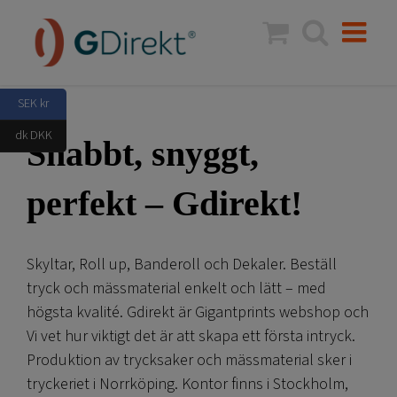
Fortsätt
till
innehållet
SEK kr
dk DKK
Snabbt, snyggt,
perfekt – Gdirekt!
Skyltar, Roll up, Banderoll och Dekaler. Beställ
tryck och mässmaterial enkelt och lätt – med
högsta kvalité. Gdirekt är Gigantprints webshop och
Vi vet hur viktigt det är att skapa ett första intryck.
Produktion av trycksaker och mässmaterial sker i
tryckeriet i Norrköping. Kontor finns i Stockholm,