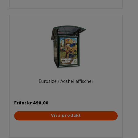
har
flera
varianter.
De
olika
alternativen
kan
väljas
på
produktsidan
Eurosize / Adshel affischer
Från:
kr
490,00
Den
Visa produkt
här
produkten
har