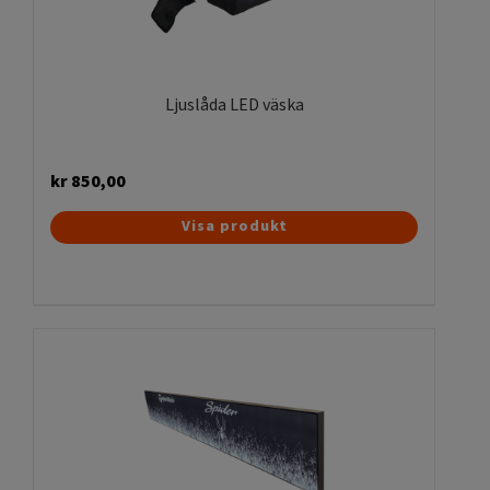
väljas
på
produktsidan
Ljuslåda LED väska
kr
850,00
Visa produkt