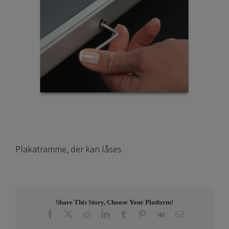
Plakatramme, der kan låses
Share This Story, Choose Your Platform!
Facebook
X
Reddit
LinkedIn
Tumblr
Pinterest
Vk
E-
post