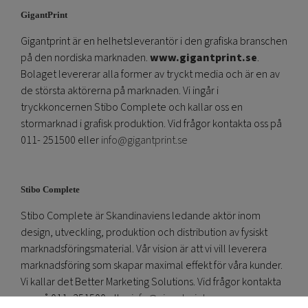
GigantPrint
Gigantprint är en helhetsleverantör i den grafiska branschen
på den nordiska marknaden.
www.gigantprint.se
.
Bolaget levererar alla former av tryckt media och är en av
de största aktörerna på marknaden. Vi ingår i
tryckkoncernen Stibo Complete och kallar oss en
stormarknad i grafisk produktion. Vid frågor kontakta oss på
011- 251500 eller
info@gigantprint.se
Stibo Complete
Stibo Complete är Skandinaviens ledande aktör inom
design, utveckling, produktion och distribution av fysiskt
marknadsföringsmaterial. Vår vision är att vi vill leverera
marknadsföring som skapar maximal effekt för våra kunder.
Vi kallar det Better Marketing Solutions. Vid frågor kontakta
oss på 011- 251500 eller
info@gigantprint.se