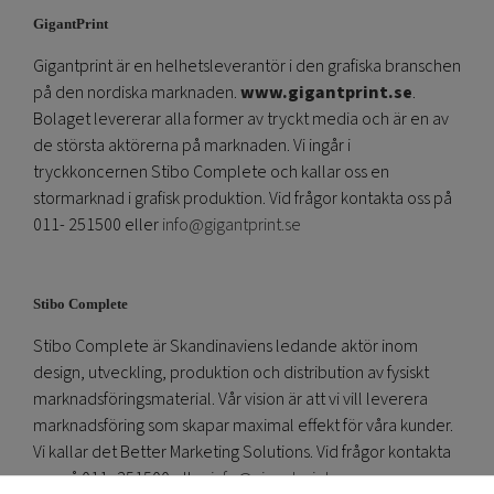
GigantPrint
Gigantprint är en helhetsleverantör i den grafiska branschen
på den nordiska marknaden.
www.gigantprint.se
.
Bolaget levererar alla former av tryckt media och är en av
de största aktörerna på marknaden. Vi ingår i
tryckkoncernen Stibo Complete och kallar oss en
stormarknad i grafisk produktion. Vid frågor kontakta oss på
011- 251500 eller
info@gigantprint.se
Stibo Complete
Stibo Complete är Skandinaviens ledande aktör inom
design, utveckling, produktion och distribution av fysiskt
marknadsföringsmaterial. Vår vision är att vi vill leverera
marknadsföring som skapar maximal effekt för våra kunder.
Vi kallar det Better Marketing Solutions. Vid frågor kontakta
oss på 011- 251500 eller
info@gigantprint.se