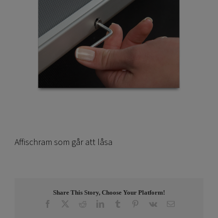
Affischram som går att låsa
Share This Story, Choose Your Platform!
Facebook
X
Reddit
LinkedIn
Tumblr
Pinterest
Vk
E-
post