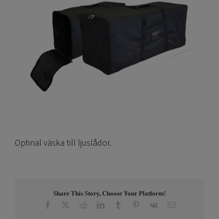
Optinal väska till ljuslådor.
Share This Story, Choose Your Platform!
Facebook
X
Reddit
LinkedIn
Tumblr
Pinterest
Vk
E-
post