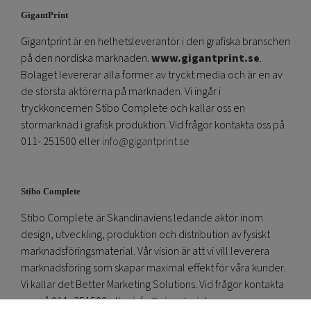
GigantPrint
Gigantprint är en helhetsleverantör i den grafiska branschen
på den nordiska marknaden.
www.gigantprint.se
.
Bolaget levererar alla former av tryckt media och är en av
de största aktörerna på marknaden. Vi ingår i
tryckkoncernen Stibo Complete och kallar oss en
stormarknad i grafisk produktion. Vid frågor kontakta oss på
011- 251500 eller
info@gigantprint.se
Stibo Complete
Stibo Complete är Skandinaviens ledande aktör inom
design, utveckling, produktion och distribution av fysiskt
marknadsföringsmaterial. Vår vision är att vi vill leverera
marknadsföring som skapar maximal effekt för våra kunder.
Vi kallar det Better Marketing Solutions. Vid frågor kontakta
oss på 011- 251500 eller
info@gigantprint.se