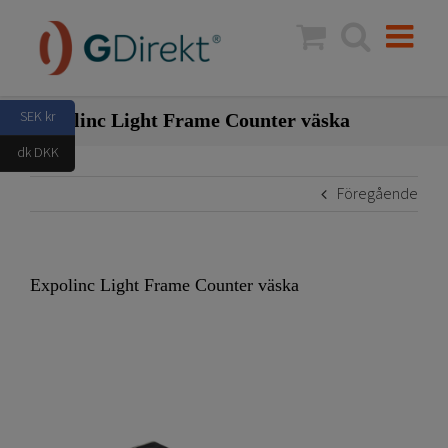
Fortsätt
till
innehållet
SEK kr
Expolinc Light Frame Counter väska
dk DKK
Föregående
Expolinc Light Frame Counter väska