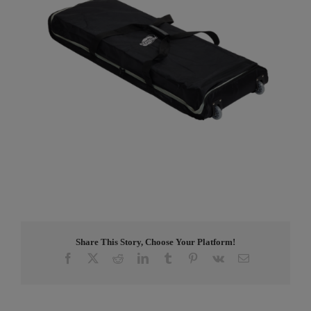
Share This Story, Choose Your Platform!
Facebook
X
Reddit
LinkedIn
Tumblr
Pinterest
Vk
E-
post