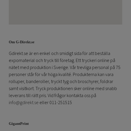
Om G-Direkt.se
Gdirekt.se är en enkel och smidigt sida för att beställa
expomaterial och tryck till företag. Ett tryckeri online på
nätet med produktion i Sverige. Vår trevliga personal på 75
personer står för vår höga kvalité. Produkterna kan vara
rolluper, banderoller, tryckt tyg och broschyrer, foldrar
samt visitkort. Tryck produktionen sker online med snabb
leverans till rätt pris. Vid frågor kontakta oss på
info@gdirekt.se
eller 011-251515
GigantPrint