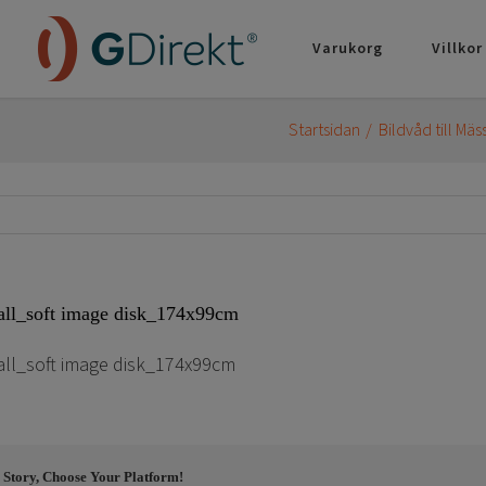
Varukorg
Villkor
Startsidan
Bildvåd till Mä
all_soft image disk_174x99cm
ll_soft image disk_174x99cm
 Story, Choose Your Platform!