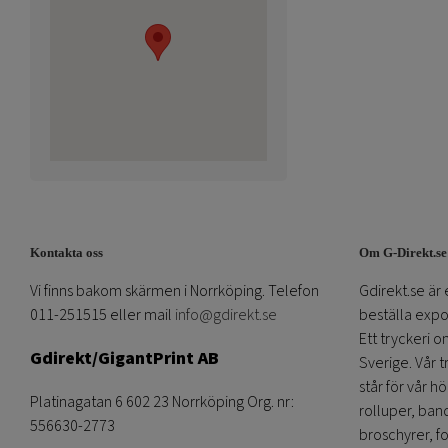
Kontakta oss
Om G-Direkt.se
Vi finns bakom skärmen i Norrköping. Telefon
Gdirekt.se är 
011-251515 eller mail
info@gdirekt.se
beställa expom
Ett tryckeri 
Gdirekt/GigantPrint AB
Sverige. Vår 
står för vår h
Platinagatan 6 602 23 Norrköping Org. nr:
rolluper, band
556630-2773
broschyrer, fo