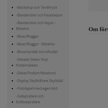
Backdrop och Textiltryck
Banderoller och Fasadvepor
Banderoller och Vepor -
Om för
tillbehör
Beachflaggor
Beachflaggor - tillbehör
Broschyrställ och infoställ
Dekaler Dekor Vinyl
Klistermärken
Diskar Podium Mässbord
Display Skylthållare Skyltställ
Fototapet med egen bild
Gatupratare och
trottoarpratare