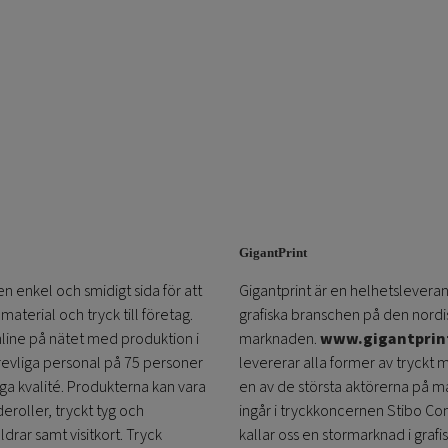
GigantPrint
en enkel och smidigt sida för att
Gigantprint är en helhetsleveran
aterial och tryck till företag.
grafiska branschen på den nordi
online på nätet med produktion i
marknaden.
www.gigantprin
trevliga personal på 75 personer
levererar alla former av tryckt 
öga kvalité. Produkterna kan vara
en av de största aktörerna på m
eroller, tryckt tyg och
ingår i tryckkoncernen Stibo C
ldrar samt visitkort. Tryck
kallar oss en stormarknad i grafi