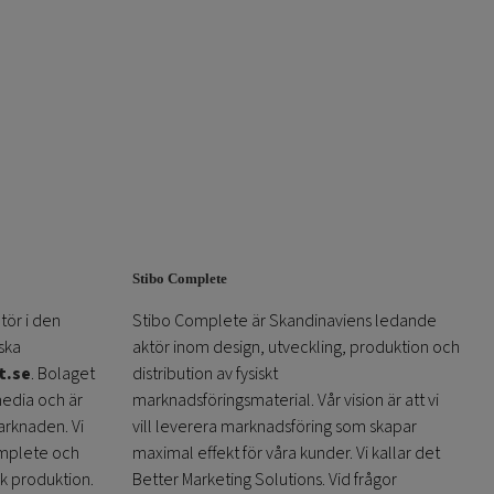
Stibo Complete
tör i den
Stibo Complete är Skandinaviens ledande
ska
aktör inom design, utveckling, produktion och
t.se
. Bolaget
distribution av fysiskt
media och är
marknadsföringsmaterial. Vår vision är att vi
arknaden. Vi
vill leverera marknadsföring som skapar
omplete och
maximal effekt för våra kunder. Vi kallar det
sk produktion.
Better Marketing Solutions. Vid frågor