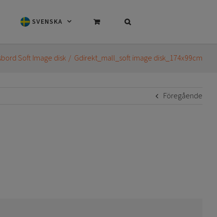
SVENSKA
ssbord Soft Image disk
Gdirekt_mall_soft image disk_174x99cm
Föregående