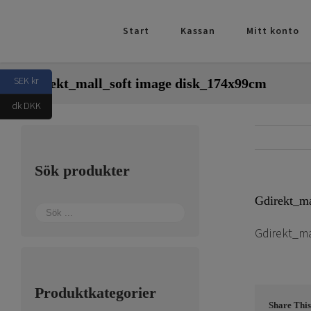
Fortsätt
till
Start
Kassan
Mitt konto
innehållet
SEK kr
Gdirekt_mall_soft image disk_174x99cm
dk DKK
Sök produkter
Gdirekt_m
Gdirekt_ma
Produktkategorier
Share This