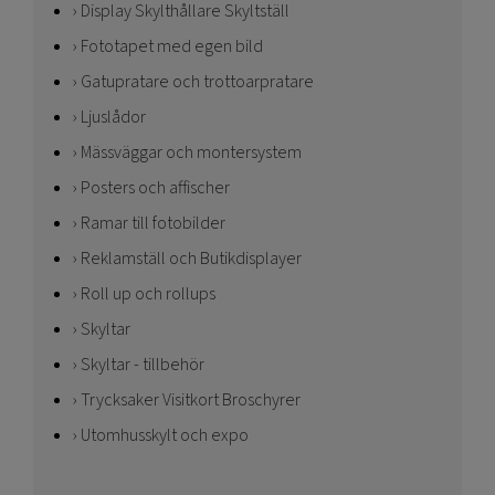
Display Skylthållare Skyltställ
Fototapet med egen bild
Gatupratare och trottoarpratare
Ljuslådor
Mässväggar och montersystem
Posters och affischer
Ramar till fotobilder
Reklamställ och Butikdisplayer
Roll up och rollups
Skyltar
Skyltar - tillbehör
Trycksaker Visitkort Broschyrer
Utomhusskylt och expo