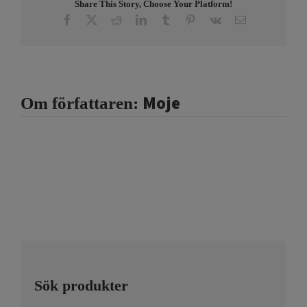
Share This Story, Choose Your Platform!
Facebook
X
Reddit
LinkedIn
Tumblr
Pinterest
Vk
E-
post
Moje
Om författaren:
Sök produkter