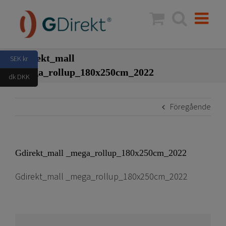
Fortsätt
till
innehållet
Gdirekt_mall
SEK kr
_mega_rollup_180x250cm_2022
dk DKK
Föregående
Gdirekt_mall _mega_rollup_180x250cm_2022
Gdirekt_mall _mega_rollup_180x250cm_2022