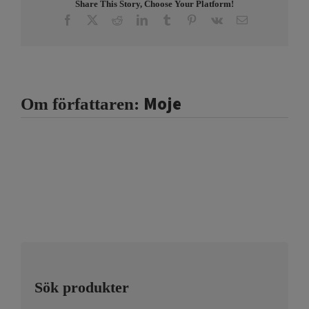
Share This Story, Choose Your Platform!
Facebook
X
Reddit
LinkedIn
Tumblr
Pinterest
Vk
E-
post
Moje
Om författaren:
Sök produkter