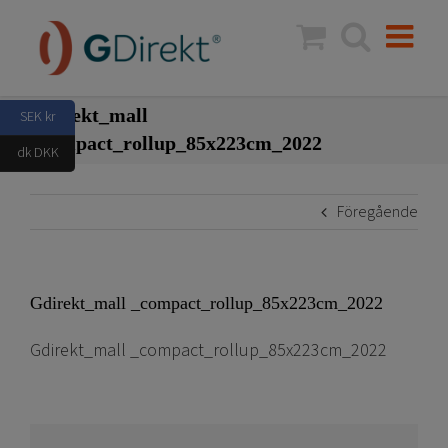
Fortsätt
till
innehållet
Gdirekt_mall
SEK kr
_compact_rollup_85x223cm_2022
dk DKK
Föregående
Gdirekt_mall _compact_rollup_85x223cm_2022
Gdirekt_mall _compact_rollup_85x223cm_2022