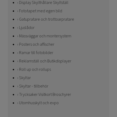
Display Skylthållare Skyltställ
Fototapet med egen bild
Gatupratare och trottoarpratare
Ljuslådor
Mässväggar och montersystem
Posters och affischer
Ramar till fotobilder
Reklamställ och Butikdisplayer
Roll up och rollups
Skyltar
Skyltar - tillbehör
Trycksaker Visitkort Broschyrer
Utomhusskylt och expo