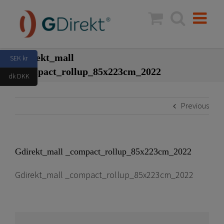
Skip
to
content
Gdirekt_mall
SEK kr
_compact_rollup_85x223cm_2022
dk DKK
Previous
Gdirekt_mall _compact_rollup_85x223cm_2022
Gdirekt_mall _compact_rollup_85x223cm_2022