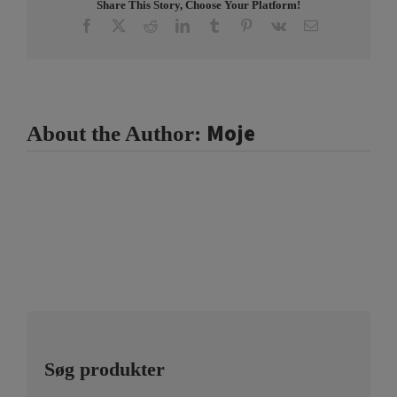
Share This Story, Choose Your Platform!
Facebook
X
Reddit
LinkedIn
Tumblr
Pinterest
Vk
Email
Moje
About the Author:
Søg produkter