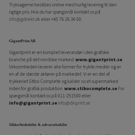
Tryksagerne bestilles online med hurtig levering til den
rigtige pris. Hvis du har spørgsmål kontakt os på
info@gdirekt.dk
eller +45 76 26 36 00.
GigantPrint AB
Gigantprint er en komplet leverandør i den grafiske
branche på det nordiske marked.
www.gigantprint.se
.
Virksomheden leverer alle former for trykte medier og er
en af ​​de største aktører på markedet. Vi er en del af
trykkeriet Stibo Complete og kalder os et supermarked
inden for grafisk produktion.
www.stibocomplete.se
For
spørgsmål kontakt os på 011-251500 eller
info@gigantprint.se
info@dinprint.se
Sikkerhedsskilte & advarselsskilte