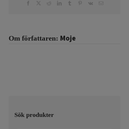
Facebook
X
Reddit
LinkedIn
Tumblr
Pinterest
Vk
E-
post
Moje
Om författaren:
Sök produkter