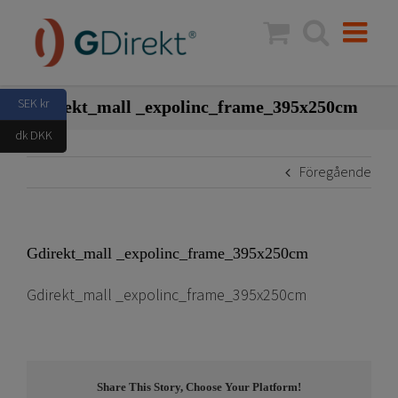
Fortsätt
till
innehållet
SEK kr
Gdirekt_mall _expolinc_frame_395x250cm
dk DKK
Föregående
Gdirekt_mall _expolinc_frame_395x250cm
Gdirekt_mall _expolinc_frame_395x250cm
Share This Story, Choose Your Platform!