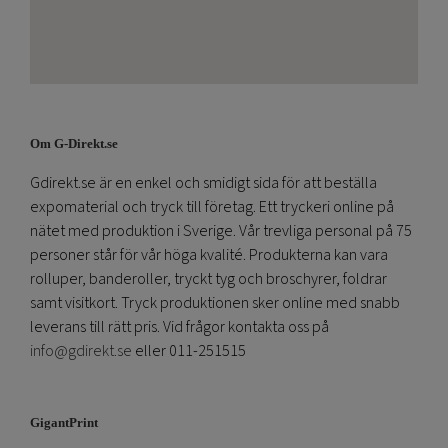
Om G-Direkt.se
Gdirekt.se är en enkel och smidigt sida för att beställa
expomaterial och tryck till företag. Ett tryckeri online på
nätet med produktion i Sverige. Vår trevliga personal på 75
personer står för vår höga kvalité. Produkterna kan vara
rolluper, banderoller, tryckt tyg och broschyrer, foldrar
samt visitkort. Tryck produktionen sker online med snabb
leverans till rätt pris. Vid frågor kontakta oss på
info@gdirekt.se
eller 011-251515
GigantPrint