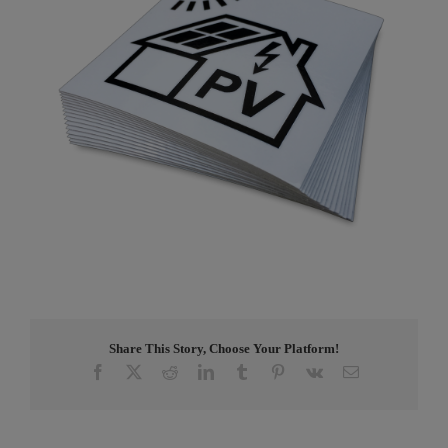
Share This Story, Choose Your Platform!
Facebook
X
Reddit
LinkedIn
Tumblr
Pinterest
Vk
E-
post