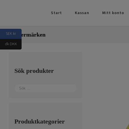
Fortsätt
till
Start
Kassan
Mitt konto
innehållet
SEK kr
Klistermärken
dk DKK
Sök produkter
Produktkategorier