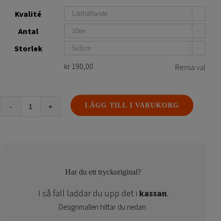
Kvalité

Antal

Storlek

kr
190,00
Rensa val
LÄGG TILL I VARUKORG
Klistermärken
mängd
Har du ett tryckoriginal?
I så fall laddar du upp det i
kassan
.
Designmallen hittar du nedan.