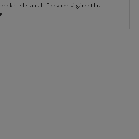
orlekar eller antal på dekaler så går det bra,
e
termärken
m klisterdekalen skall sättas fast permanent. De
baksida och ett blockoutskickt som är täckande.
 klisterdekalen skall bytas ut efter en viss tid.
nde eller en butikskampanj.