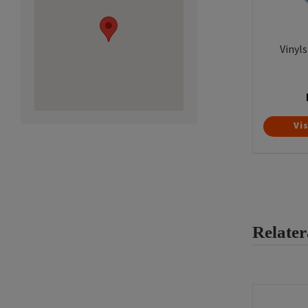
Vinyl
Vi
Relate