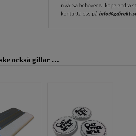
nivå. Så behöver Ni köpa andra st
kontakta oss på
info@gdirekt.s
Välj mellan dessa sorter på Klis
Permanenta klistermärken:
ke också gillar …
Är en klistervinyl som används o
runda klistermärkena har en grå 
Kampanj klistermärken:
Är en klistervinyl som används när
Exempelvis om det är ett erbjuda
Lätthäftande klistermärken: