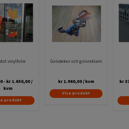
produktsidan
Behöver ni som sagt någon form av
dot vinylfolie
Golvdekor och golvreklam
00
-
kr
1.650,00
/
kr
1.960,00
/ kvm
kr
3
kvm
Den
Visa produkt
här
sa produkt
produkten
har
flera
varianter.