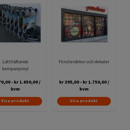
 delar med klister så har Ni hittat rätt leverantör!
Lätthäftande
Fönsterdekor och dekaler
kampanjvinyl
70,00
-
kr
1.650,00
/
kr
395,00
-
kr
1.750,00
/
kvm
kvm
Den
Visa produkt
Visa produkt
här
produkten
har
flera