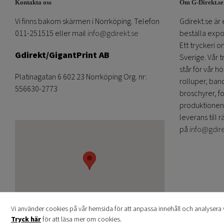
Kontakta oss
Om G-Direkt.se
Vi finns bakom skärmen i Norrköping. Telefon
Gdirekt.se är 
011-251515 eller mail
info@gdirekt.se
beställa expom
Ett tryckeri 
Gdirekt/GigantPrint AB
Sverige. Vår 
står för vår h
Platinagatan 6 602 23 Norrköping Org. nr:
rolluper, band
556630-2773
broschyrer, fo
produktionen
leverans till r
på
info@gdir
Vi använder cookies på vår hemsida för att anpassa innehåll och analysera v
Tryck här
för att läsa mer om cookies.