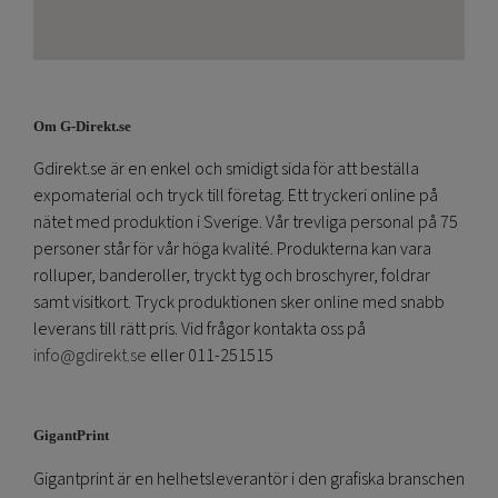
Om G-Direkt.se
Gdirekt.se är en enkel och smidigt sida för att beställa
expomaterial och tryck till företag. Ett tryckeri online på
nätet med produktion i Sverige. Vår trevliga personal på 75
personer står för vår höga kvalité. Produkterna kan vara
rolluper, banderoller, tryckt tyg och broschyrer, foldrar
samt visitkort. Tryck produktionen sker online med snabb
leverans till rätt pris. Vid frågor kontakta oss på
info@gdirekt.se
eller 011-251515
GigantPrint
Gigantprint är en helhetsleverantör i den grafiska branschen